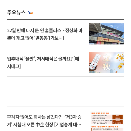
주요뉴스
22일 만에 다시 문 연 홈플러스…정상화 바
쁜데 재고 없어 ‘발동동’[가보니]
입추매직 '불발', 처서매직은 올까요? [해
시태그]
후계자 없어도 회사는 남긴다?…‘제3자 승
계’ 시험대 오른 中企 현장 [기업승계 대전