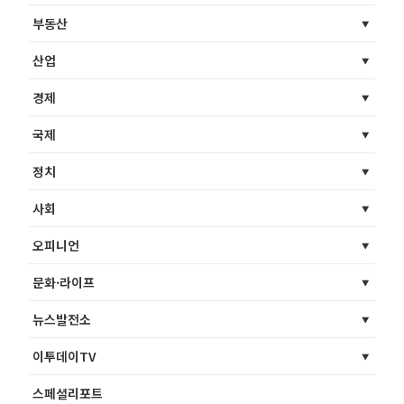
부동산
산업
경제
국제
정치
사회
오피니언
문화·라이프
뉴스발전소
이투데이TV
스페셜리포트