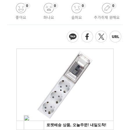
0
0
0
0
좋아요
화나요
슬퍼요
추가취재 원해요