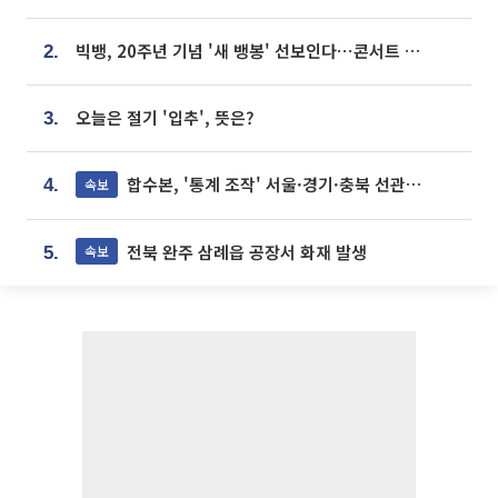
빅뱅, 20주년 기념 '새 뱅봉' 선보인다⋯콘서트 앞두고 팝업 개최
2.
오늘은 절기 '입추', 뜻은?
3.
합수본, '통계 조작' 서울·경기·충북 선관위 등 추가 압수수색
속보
4.
전북 완주 삼례읍 공장서 화재 발생
속보
5.