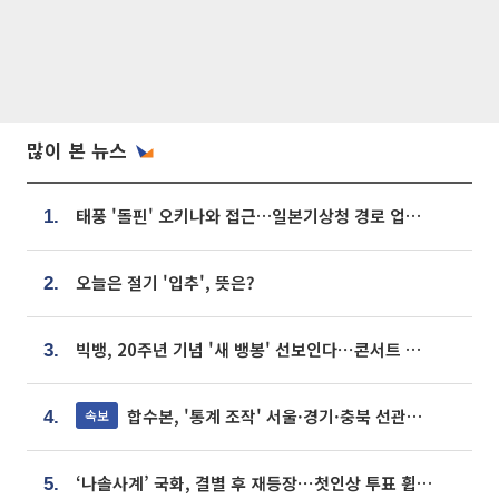
많이 본 뉴스
태풍 '돌핀' 오키나와 접근…일본기상청 경로 업데이트
1.
오늘은 절기 '입추', 뜻은?
2.
빅뱅, 20주년 기념 '새 뱅봉' 선보인다⋯콘서트 앞두고 팝업 개최
3.
합수본, '통계 조작' 서울·경기·충북 선관위 등 추가 압수수색
속보
4.
‘나솔사계’ 국화, 결별 후 재등장⋯첫인상 투표 휩쓸고 ‘인기녀’ 등극
5.