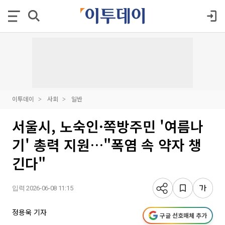
이투데이
사회
일반
서울시, 노숙인·쪽방주민 '여름나
기' 총력 지원…"폭염 속 약자 챙
긴다"
입력 2026-06-08 11:15
정용욱 기자
구글 선호매체 추가