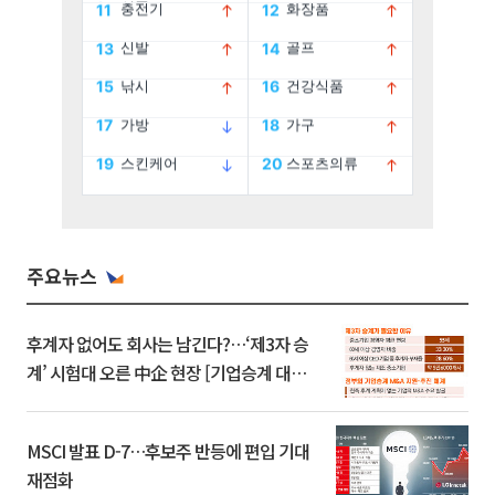
주요뉴스
후계자 없어도 회사는 남긴다?…‘제3자 승
계’ 시험대 오른 中企 현장 [기업승계 대전
환]
MSCI 발표 D-7…후보주 반등에 편입 기대
재점화