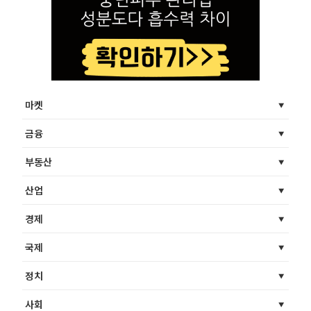
마켓
금융
부동산
산업
경제
국제
정치
사회