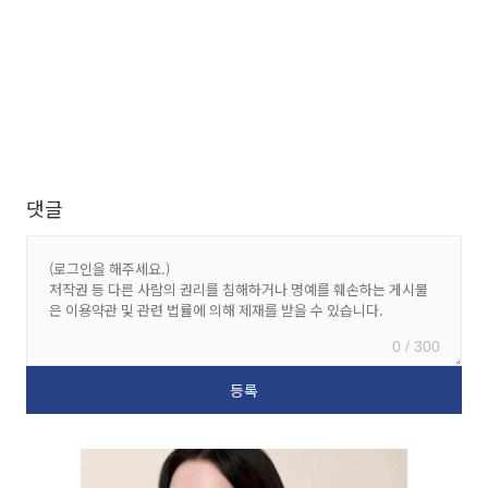
댓글
0 / 300