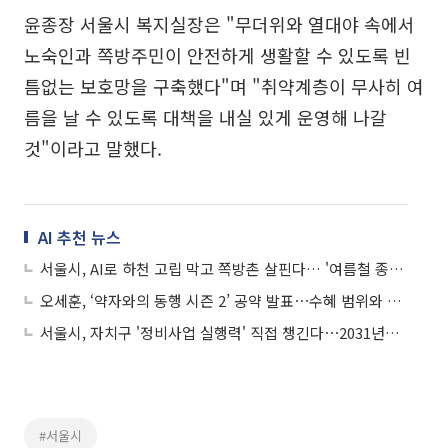
윤종장 서울시 복지실장은 "무더위와 열대야 속에서
노숙인과 쪽방주민이 안전하게 생활할 수 있도록 빈
틈없는 보호망을 구축했다"며 "취약계층이 무사히 여
름을 날 수 있도록 대책을 내실 있게 운영해 나갈
것"이라고 말했다.
AI 추천 뉴스
서울시, AI로 하천 고립 막고 쪽방촌 살핀다… '여름철 종합대책' 가동
오세훈, ‘약자와의 동행 시즌 2’ 공약 발표⋯수혜 범위와 지원 내용 확대
서울시, 자치구 '정비사업 실행력' 직접 챙긴다⋯2031년까지 31만 가구 착공
#서울시