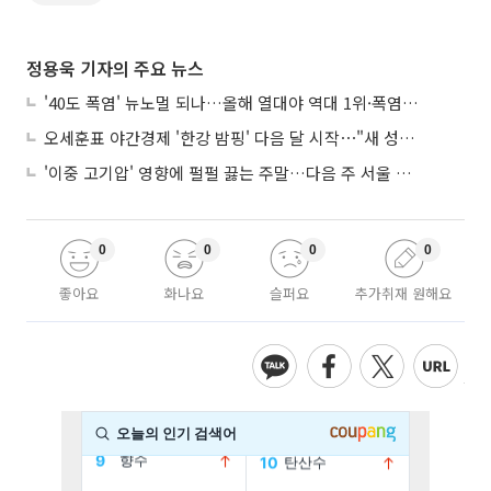
정용욱 기자의 주요 뉴스
'40도 폭염' 뉴노멀 되나…올해 열대야 역대 1위·폭염일수 평년 3배 넘어
오세훈표 야간경제 '한강 밤핑' 다음 달 시작⋯"새 성장동력 만들 것"
'이중 고기압' 영향에 펄펄 끓는 주말…다음 주 서울 포함 서쪽이 더 덥다
0
0
0
0
좋아요
화나요
슬퍼요
추가취재 원해요