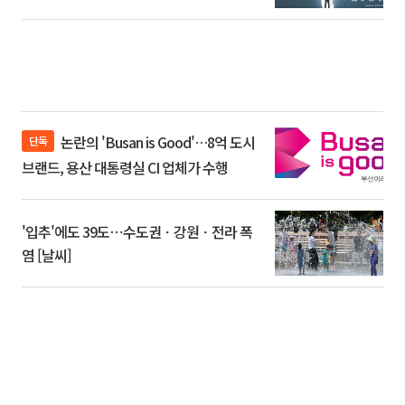
논란의 'Busan is Good'…8억 도시
단독
브랜드, 용산 대통령실 CI 업체가 수행
'입추'에도 39도⋯수도권ㆍ강원ㆍ전라 폭
염 [날씨]