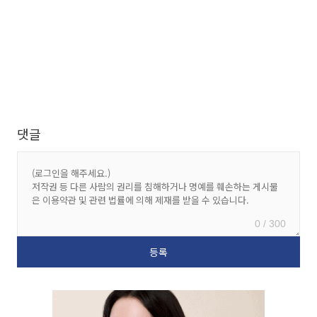
댓글
0 / 300