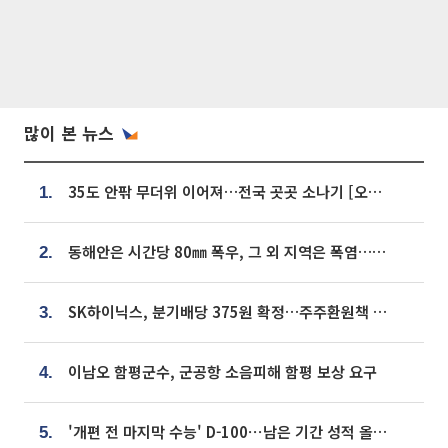
많이 본 뉴스
35도 안팎 무더위 이어져…전국 곳곳 소나기 [오늘 날씨]
1.
동해안은 시간당 80㎜ 폭우, 그 외 지역은 폭염…‘극과 극 날씨’
2.
SK하이닉스, 분기배당 375원 확정…주주환원책 9월로 앞당겨 발표
3.
이남오 함평군수, 군공항 소음피해 함평 보상 요구
4.
'개편 전 마지막 수능' D-100⋯남은 기간 성적 올릴 전략은
5.