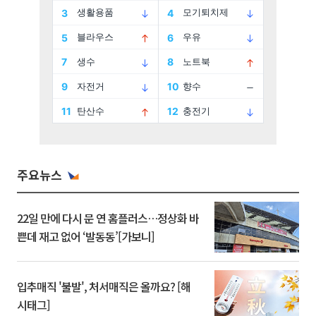
주요뉴스
22일 만에 다시 문 연 홈플러스…정상화 바
쁜데 재고 없어 ‘발동동’[가보니]
입추매직 '불발', 처서매직은 올까요? [해
시태그]