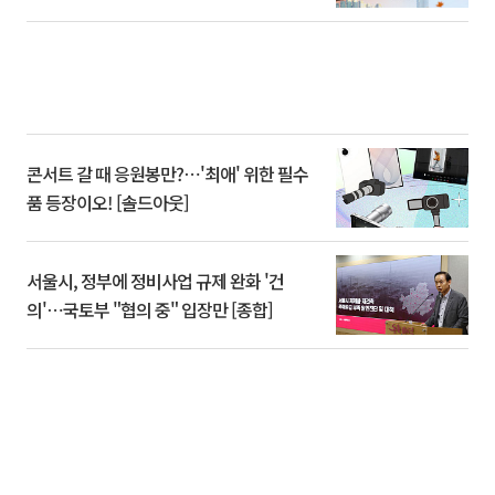
콘서트 갈 때 응원봉만?⋯'최애' 위한 필수
품 등장이오! [솔드아웃]
서울시, 정부에 정비사업 규제 완화 '건
의'⋯국토부 "협의 중" 입장만 [종합]