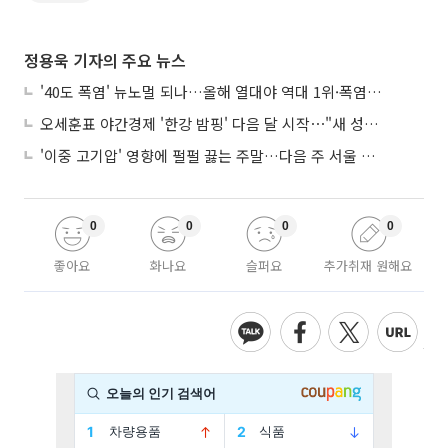
정용욱 기자의 주요 뉴스
'40도 폭염' 뉴노멀 되나…올해 열대야 역대 1위·폭염일수 평년 3배 넘어
오세훈표 야간경제 '한강 밤핑' 다음 달 시작⋯"새 성장동력 만들 것"
'이중 고기압' 영향에 펄펄 끓는 주말…다음 주 서울 포함 서쪽이 더 덥다
0
0
0
0
좋아요
화나요
슬퍼요
추가취재 원해요