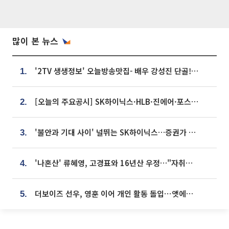
많이 본 뉴스
'2TV 생생정보' 오늘방송맛집- 배우 강성진 단골! 쌀국수ㆍ푸팟퐁 커리 맛집 '블○○○'
1.
[오늘의 주요공시] SK하이닉스·HLB·진에어·포스코홀딩스·네이버·대우건설 등
2.
'불안과 기대 사이' 널뛰는 SK하이닉스…증권가 "HBM4·LTA 기반 펀터멘털 견고"
3.
'나혼산' 류혜영, 고경표와 16년산 우정…"자취방서 부모님과 마주쳐"
4.
더보이즈 선우, 영훈 이어 개인 활동 돌입⋯앳에어리어와 전속계약
5.