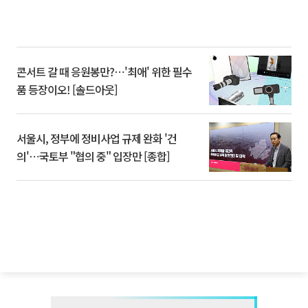
콘서트 갈 때 응원봉만?⋯'최애' 위한 필수
품 등장이오! [솔드아웃]
서울시, 정부에 정비사업 규제 완화 '건
의'⋯국토부 "협의 중" 입장만 [종합]