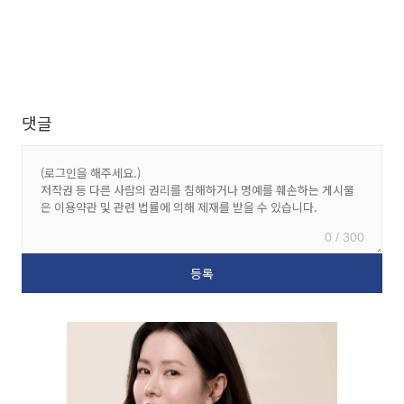
댓글
0 / 300