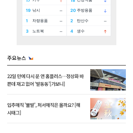
주요뉴스
22일 만에 다시 문 연 홈플러스…정상화 바
쁜데 재고 없어 ‘발동동’[가보니]
입추매직 '불발', 처서매직은 올까요? [해
시태그]