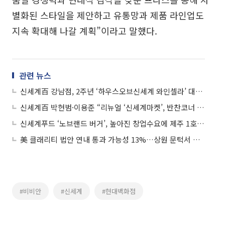
별화된 스타일을 제안하고 유통망과 제품 라인업도
지속 확대해 나갈 계획”이라고 말했다.
관련 뉴스
신세계百 강남점, 2주년 ‘하우스오브신세계 와인셀라’ 대규모 주류 행사
신세계百 박현범·이용준 “리뉴얼 ‘신세계마켓’, 반찬코너 늘리고 초신선 식재료...고객 계속 찾아오죠”
신세계푸드 ‘노브랜드 버거’, 높아진 창업수요에 제주 1호점 오픈
美 클래리티 법안 연내 통과 가능성 13%…상원 문턱서 제동
#비비안
#신세계
#현대백화점