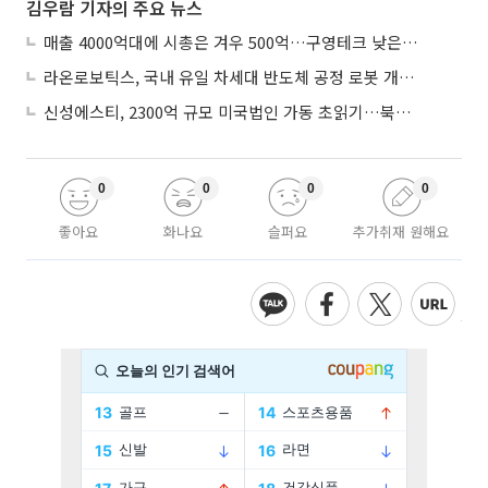
김우람 기자의 주요 뉴스
매출 4000억대에 시총은 겨우 500억…구영테크 낮은 몸값에 저가 승계 마무리
라온로보틱스, 국내 유일 차세대 반도체 공정 로봇 개발 ‘고객사 테스트 진행’
신성에스티, 2300억 규모 미국법인 가동 초읽기…북미 ESS 공략 본격화
0
0
0
0
좋아요
화나요
슬퍼요
추가취재 원해요