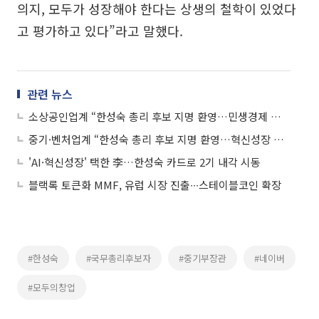
의지, 모두가 성장해야 한다는 상생의 철학이 있었다
고 평가하고 있다”라고 말했다.
관련 뉴스
소상공인업계 “한성숙 총리 후보 지명 환영…민생경제 적임자”
중기·벤처업계 “한성숙 총리 후보 지명 환영…혁신성장 적임자”
'AI·혁신성장' 택한 李…한성숙 카드로 2기 내각 시동
블랙록 토큰화 MMF, 유럽 시장 진출∙∙∙스테이블코인 확장
#한성숙
#국무총리후보자
#중기부장관
#네이버
#모두의창업