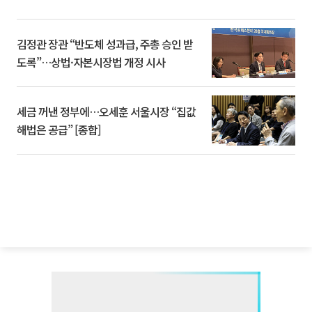
김정관 장관 “반도체 성과급, 주총 승인 받
도록”…상법·자본시장법 개정 시사
세금 꺼낸 정부에…오세훈 서울시장 “집값
해법은 공급” [종합]