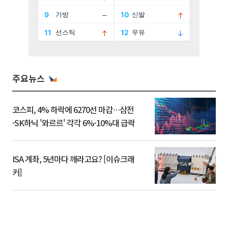
주요뉴스
코스피, 4% 하락에 6270선 마감…삼전
·SK하닉 '와르르' 각각 6%·10%대 급락
ISA 계좌, 5년마다 깨라고요? [이슈크래
커]