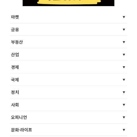
마켓
금융
부동산
산업
경제
국제
정치
사회
오피니언
문화·라이프