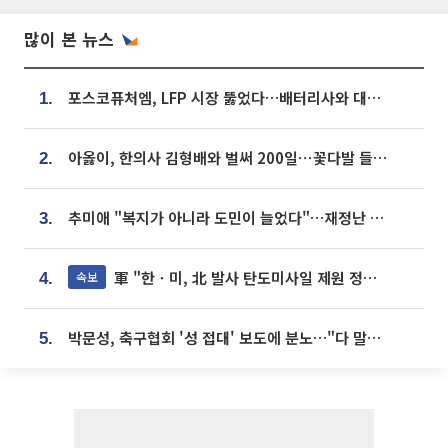
많이 본 뉴스
포스코퓨처엠, LFP 시장 뚫었다…배터리사와 대규모 장기 공급 합의
1.
아옳이, 한의사 김형배와 벌써 200일⋯꽃다발 들고 "프러포즈 아냐"
2.
추미애 "복지가 아니라 도민이 늘었다"…재정난 책임론 정면돌파
3.
軍 "한ㆍ미, 北 발사 탄도미사일 제원 정밀분석 중"
속보
4.
박문성, 축구협회 '성 접대' 보도에 분노…"다 말아먹으려고 작정했나"
5.