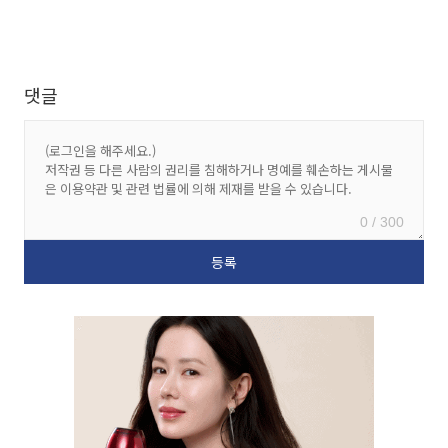
댓글
0 / 300