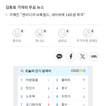
김동효 기자의 주요 뉴스
이해진 “엔비디아·브룩필드, 네이버에 14조원 투자”
0
0
0
0
좋아요
화나요
슬퍼요
추가취재 원해요