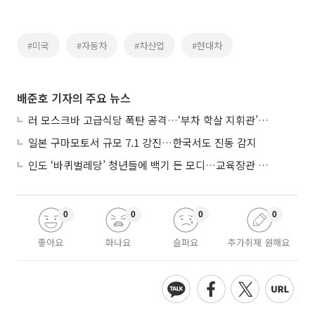
#미국
#자동차
#차산업
#현대차
배준호 기자의 주요 뉴스
러 모스크바 고급식당 폭탄 공격…‘부차 학살 지휘관’ 노렸나
일본 구마모토서 규모 7.1 강진…한국서도 진동 감지
인도 ‘바퀴벌레당’ 청년들에 백기 든 모디…교육장관 사퇴
0
0
0
0
좋아요
화나요
슬퍼요
추가취재 원해요