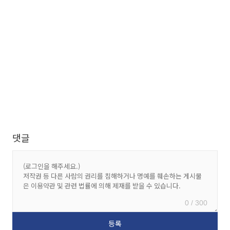
댓글
0 / 300