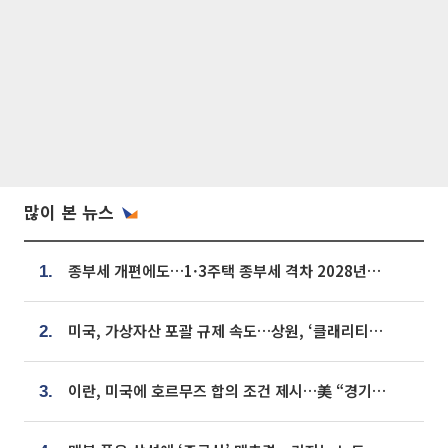
많이 본 뉴스
종부세 개편에도…1·3주택 종부세 격차 2028년부터 확대
1.
미국, 가상자산 포괄 규제 속도…상원, ‘클래리티법’ 9월 절차투표 추진
2.
이란, 미국에 호르무즈 합의 조건 제시…美 “경기 아직 안 끝나” [종합]
3.