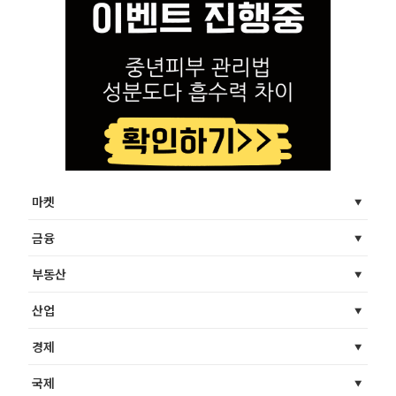
마켓
금융
부동산
산업
경제
국제