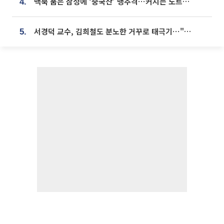
맥북 품은 삼성에 ‘중국산’ 맹추격⋯커지는 노트북 OLED 시장
4.
서경덕 교수, 김희철도 분노한 거꾸로 태극기⋯"엉터리는 아냐, 아쉬울 뿐"
5.