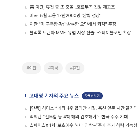
美·이란, 휴전 중 또 충돌…호르무즈 긴장 재고조
미국, 5월 고용 17만2000명 ‘깜짝 성장’
이란 "미 구축함·강습상륙함 오만해서 퇴각" 주장
블랙록 토큰화 MMF, 유럽 시장 진출∙∙∙스테이블코인 확장
#이란
#미국
#휴전
고대영 기자의 주요 뉴스
자세히보기
[단독] 하마스 “네타냐후 합의안 거절, 총선 앞둔 시간 끌기”
백악관 “전투함 등 4척 해외 건조해야”⋯한국 수주 기대
스페이스X 1차 '보호예수 해제' 임박⋯“주가 추가 하락 가능성