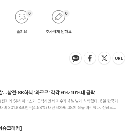
0
0
슬퍼요
추가취재 원해요
감…삼전·SK하닉 '와르르' 각각 6%·10%대 급락
삼성전자와 SK하이닉스가 급락하면서 지수가 4% 넘게 하락했다. 6일 한국거
비 301.88포인트(4.58%) 내린 6296.38에 장을 마감했다. 전장보다
스피는 장중 한때 6550.94까지 오르기도 했으나 6238.32까지 밀리기도 했
[이슈크래커]