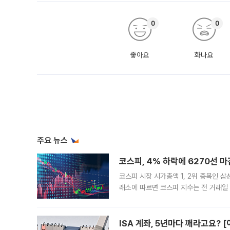
0
0
좋아요
화나요
주요 뉴스
코스피, 4% 하락에 6270선 마
코스피 시장 시가총액 1, 2위 종목인 
래소에 따르면 코스피 지수는 전 거래일 대
1.81% 내린 6478.75에 출발한 코
다. 이날 오전
ISA 계좌, 5년마다 깨라고요? 