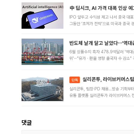
中 딥시크, AI 가격 대폭 인상 
IPO 앞두고 수익성 제고 나서 중국 대표
그동안 ‘초저가 전략’으로 미국과 중국
가된다. 블룸버그통신에 따르면 딥시크는
반도체 날개 달고 날았다⋯'역대급
6월 상품수지 흑자 478.9억달러 '역대
위'⋯"유가ㆍ환율 영향 출국자 수 감소" 
급 수출 호조가 매달 이어지면서 6월 
대 기
실리콘투, 라이브커머스팀 
단독
실리콘투, 팀장·PD 채용…방송 기획부
유통 플랫폼 실리콘투가 라이브커머스 전
나섰다. 국내 화장품을 해외 유통망에 공
댓글