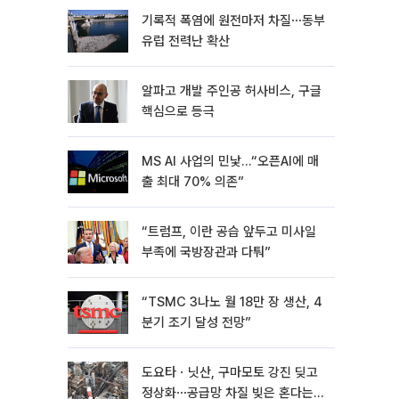
기록적 폭염에 원전마저 차질⋯동부
유럽 전력난 확산
알파고 개발 주인공 허사비스, 구글
핵심으로 등극
MS AI 사업의 민낯…“오픈AI에 매
출 최대 70% 의존”
“트럼프, 이란 공습 앞두고 미사일
부족에 국방장관과 다퉈”
“TSMC 3나노 월 18만 장 생산, 4
분기 조기 달성 전망”
도요타ㆍ닛산, 구마모토 강진 딪고
정상화⋯공급망 차질 빚은 혼다는