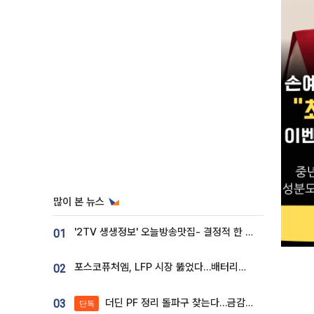
많이 본 뉴스
'2TV 생생정보' 오늘방송맛집- 결정적 한 수, 3종 메밀면! 메밀 소바 맛집 '의○○○○'
01
포스코퓨처엠, LFP 시장 뚫었다…배터리사와 대규모 장기 공급 합의
02
더딘 PF 정리 돌파구 찾는다…금감원, 1년 반 만에 매각설명회 재개
03
단독