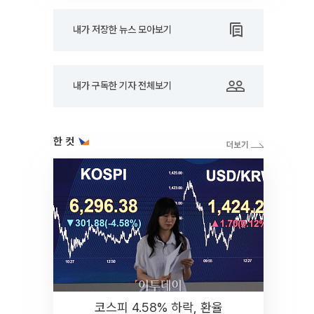
내가 저장한 뉴스 모아보기
내가 구독한 기자 전체보기
한 컷
코스피 4.58% 하락, 환율