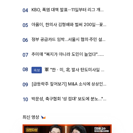
KBO, 폭염 대책 발표⋯11일부터 리그 개시ㆍ경기 오후 7시 시작
04
아옳이, 한의사 김형배와 벌써 200일⋯꽃다발 들고 "프러포즈 아냐"
05
정부 공급카드 임박…서울시 협의·주민 설득이 성패 가른다 [부동산 해법 전쟁]
06
추미애 "복지가 아니라 도민이 늘었다"…재정난 책임론 정면돌파
07
08
軍 "한ㆍ미, 北 발사 탄도미사일 제원 정밀분석 중"
속보
[급등락주 짚어보기] M&A 소식에 상상인증권ㆍ유니켐 ‘상한가’⋯유증 제동 걸린 SK디앤디↑
09
박문성, 축구협회 '성 접대' 보도에 분노…"다 말아먹으려고 작정했나"
10
최신 영상