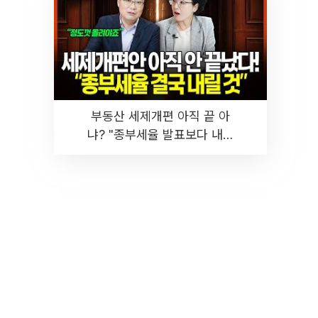
부동산 세제개편 아직 끝 아
냐? "종부세율 발표보다 내릴
것" 장기거주·양도세 전망 I 집
땅지성 I 김인만, 진미윤