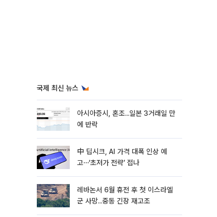
국제 최신 뉴스
아시아증시, 혼조...일본 3거래일 만
에 반락
中 딥시크, AI 가격 대폭 인상 예
고⋯‘초저가 전략’ 접나
레바논서 6월 휴전 후 첫 이스라엘
군 사망...중동 긴장 재고조