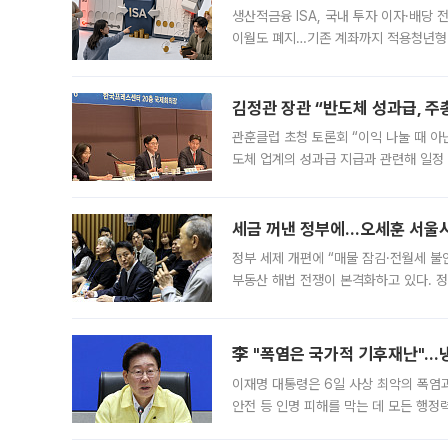
생산적금융 ISA, 국내 투자 이자·배당
이월도 폐지…기존 계좌까지 적용청년형 
는 5년마다 계좌를 해지하라는 건가요?”
편을
김정관 장관 “반도체 성과급, 
관훈클럽 초청 토론회 “이익 나눌 때 아
도체 업계의 성과급 지급과 관련해 일정
최근 상법·자본시장법 개정으로 기업 지
세금 꺼낸 정부에…오세훈 서울시장
정부 세제 개편에 “매물 잠김·전월세 불
부동산 해법 전쟁이 본격화하고 있다. 
드를 꺼내자 서울시는 전·월세 부담만 
李 "폭염은 국가적 기후재난"…냉
이재명 대통령은 6일 사상 최악의 폭염
안전 등 인명 피해를 막는 데 모든 행
인프라 확충 계획을 내년도 예산안에 반