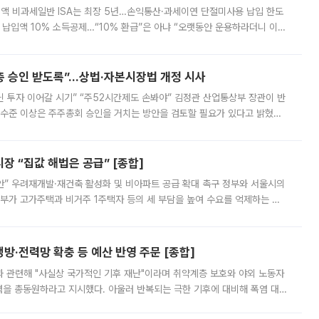
 전액 비과세일반 ISA는 최장 5년…손익통산·과세이연 단절미사용 납입 한도
납입액 10% 소득공제…“10% 환급”은 아냐 “오랫동안 운용하라더니 이제
 ‘만능 절세 통장’으로 불리는 개인종합자산관리계좌(ISA)가 두 갈래로 개
주총 승인 받도록”…상법·자본시장법 개정 시사
닌 투자 이어갈 시기” “주52시간제도 손봐야” 김정관 산업통상부 장관이 반
 수준 이상은 주주총회 승인을 거치는 방안을 검토할 필요가 있다고 밝혔다.
배구조와 주주권 강화 논의가 이어지는 가운데, 핵심 연구인력에 대한
 “집값 해법은 공급” [종합]
안” 우려재개발·재건축 활성화 및 비아파트 공급 확대 촉구 정부와 서울시의
정부가 고가주택과 비거주 1주택자 등의 세 부담을 높여 수요를 억제하는 카
키울 것이라며 세금이 아닌 공급이 근본적인 처방이라고 전면 반박했다.
방·전력망 확충 등 예산 반영 주문 [종합]
과 관련해 "사실상 국가적인 기후 재난"이라며 취약계층 보호와 야외 노동자
정력을 총동원하라고 지시했다. 아울러 반복되는 극한 기후에 대비해 폭염 대응
영하는 방안도 검토하라고 주문했다. 이 대통령은 이날 폭염·가뭄 대