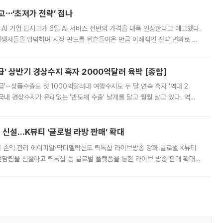
예고⋯‘초저가 전략’ 접나
 AI 기업 딥시크가 6일 AI 서비스 전반의 가격을 대폭 인상한다고 예고했다.
 경쟁사들을 압박하며 시장 판도를 뒤흔들어온 만큼 이례적인 전략 변화로 평
 이날 공지를 통해 구체적인 인상 폭은 공개하지 않았지만 상당한 수
' 상반기 경상수지 흑자 2000억달러 육박 [종합]
급'⋯상품수출도 첫 1000억달러대 여행수지도 두 달 연속 흑자 '역대 2
국내 경상수지가 유례없는 '반도체 수출' 날개를 달고 훨훨 날고 있다. 역대
경상수지 뿐 아니라 상반기 경상수지 흑자도 2000억달러에 근접하며 사상 최
신설…K뷰티 ‘글로벌 라방 판매’ 확대
터 손익 관리 에이피알·닥터멜락신도 틱톡샵 라이브방송 강화 글로벌 K뷰티
담팀을 신설하고 틱톡샵 등 글로벌 플랫폼을 통한 라이브 방송 판매 확대에
급하는 데서 한발 더 나아가 방송 기획과 상품 구성, 출연자 섭외, 손익