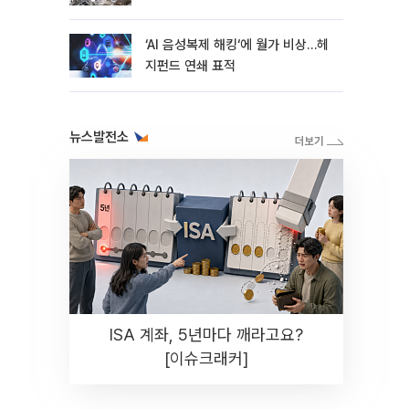
지연
‘AI 음성복제 해킹‘에 월가 비상…헤
지펀드 연쇄 표적
뉴스발전소
ISA 계좌, 5년마다 깨라고요?
[이슈크래커]