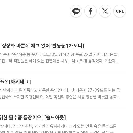
…정상화 바쁜데 재고 없어 ‘발동동’[가보니]
준비 신선식품 등 순차 입고…13일 정식 개장 목표 22일 만에 다시 문을
오전부터 직원들은 비어 있는 진열대를 채우느라 바쁘게 움직였다. 계란과
리를 잡기 시작했지만, 매장 곳곳엔 여전히 텅 빈 매대가 먼저 눈에 들어왔
까요? [해시태그]
’의 단계까지 온 지독하고 지독한 폭염입니다. 낮 기온이 37~39도를 찍는 극
 선선하게 느껴질 지경인데요. 이번 폭염의 중심은 처음 영남을 비롯한 동쪽
 북서풍이 산맥을 넘어 영남 쪽으로 내려오면서 뜨겁고 건조해졌는데요.
 위한 필수품 등장이오! [솔드아웃]
합니다. 자신의 취향, 가치관과 유사하거나 인기 있는 인물 혹은 콘텐츠를
'가 자리 잡은 오늘, 잘파세대(Z세대와 알파세대의 합성어)의 눈길이 쏠린 곳은