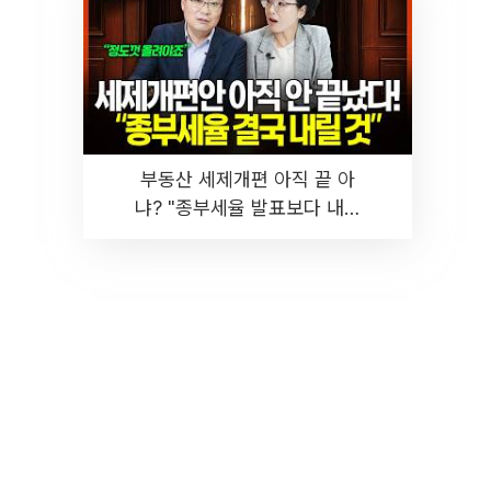
부동산 세제개편 아직 끝 아
냐? "종부세율 발표보다 내릴
것" 장기거주·양도세 전망 I 집
땅지성 I 김인만, 진미윤