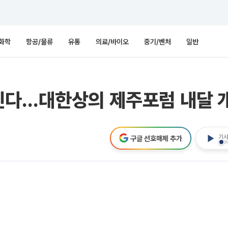
화학
항공/물류
유통
의료/바이오
중기/벤처
일반
인다…대한상의 제주포럼 내달 
기사
구글 선호매체 추가