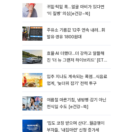
귀밑·턱밑 혹…얼굴 마비가 있다면
‘이 질병’ 의심[e건강~쏙]
주유소 기름값 12주 연속 내려…휘
발유·경유 1800원대
효율·AI 더했다…더 강하고 알뜰해
진 ‘더 뉴 그랜저 하이브리드’ [ET의
모빌리티]
입추 지나도 계속되는 폭염…식음료
업계, ‘늦더위 잡기’ 전력 투구
여름철 마른기침, 냉방병‧감기 아닌
천식일 수도 [e건강~쏙]
‘집도 코칭 받으며 산다’…월급쟁이
부자들, ‘내집마련’ 신청 증가세