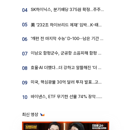
SK하이닉스, 분기배당 375원 확정…주주환원책 9월로 앞당겨 발표
04
05
美 ‘232조 하이브리드 제재’ 임박…K-태양광, 불확실성 털고 날개 다나
'개편 전 마지막 수능' D-100⋯남은 기간 성적 올릴 전략은
06
이남오 함평군수, 군공항 소음피해 함평 보상 요구
07
효율·AI 더했다…더 강하고 알뜰해진 ‘더 뉴 그랜저 하이브리드’ [ET의 모빌리티]
08
미국, 핵심광물 30억 달러 투자 발표...고려아연 대미투자 언급
09
바이낸스, ETF 무기한 선물 74% 장악…한국 레버리지 ETF 거래 급증 [e가상자산]
10
최신 영상