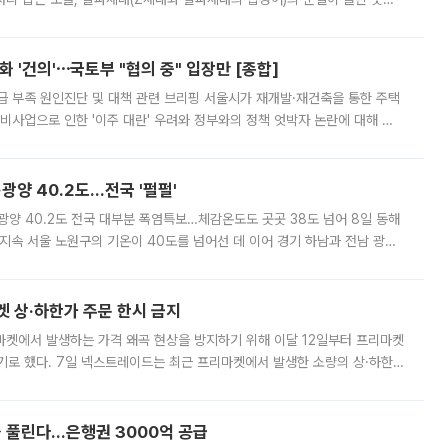
리는 공연장. 응원봉만큼이나 눈에 띄는 게 있습니다. 공연이 시작되기
 '건의'⋯국토부 "협의 중" 입장만 [종합]
급 부족 원인진단 및 대책 관련 브리핑 서울시가 재개발·재건축을 통한 주택
비사업으로 인한 '이주 대란' 우려와 정부와의 정책 엇박자 논란에 대해 정
실장은 2031년까지 31만 가구 착공 목표에 차질이 없다는 입장이나,
·광양 40.2도…전국 '펄펄'
·광양 40.2도 전국 대부분 폭염특보…체감온도도 곳곳 38도 넘어 8일 동해
지속 서울 노원구의 기온이 40도를 넘어선 데 이어 경기 하남과 전남 광양
. 전국 대부분 지역에 폭염특보가 내려진 가운데 곳곳에서 39~40도 안팎
켓 상·하한가 주문 한시 금지
마켓에서 발생하는 가격 왜곡 현상을 방지하기 위해 이달 12일부터 프리마켓
기로 했다. 7일 넥스트레이드는 최근 프리마켓에서 발생한 소량의 상·하한
, 주문 오류로 인한 가격 급등락을 최소화하기 위한 비상 대응방안을 발표
 풀린다…은행권 3000억 공급