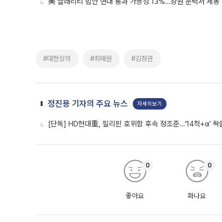
美 클래리티 법안 연내 통과 가능성 13%…상원 문턱서 제동
#대한상의
#최태원
#김정관
정진용 기자의 주요 뉴스
자세히보기
[단독] HD현대重, 필리핀 호위함 후속 정조준…‘14척+α’ 
0
0
좋아요
화나요