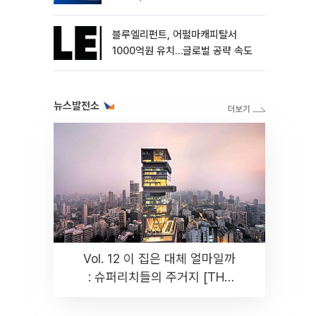
블루엘리펀트, 어펄마캐피탈서
1000억원 유치…글로벌 공략 속도
뉴스발전소
Vol. 12 이 집은 대체 얼마일까
: 슈퍼리치들의 주거지 [THE
RARE]