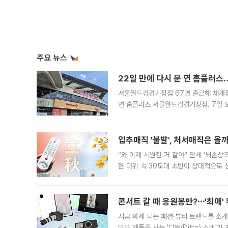
주요 뉴스
22일 만에 다시 문 연 홈플러스
서울월드컵경기장점 67명 출근해 재개점 
연 홈플러스 서울월드컵경기장점. 7일 
우유, 과일 같은 신선식품이 차근차근 자
입추매직 '불발', 처서매직은 올
“와 이제 시원한 거 같아” 단체 ‘뇌손상
한 더위 속 30도대 초반이 상대적으로
지역에 있었습니다. 7월 말에는 서풍과
콘서트 갈 때 응원봉만?⋯'최애'
지금 화제 되는 패션·뷰티 트렌드를 소개
따라 제품을 사는 '디토(Ditto) 소비