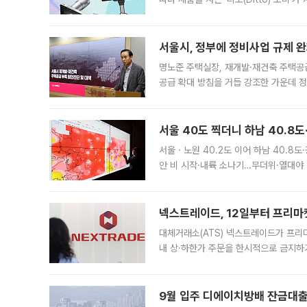
어디일까요? 아이돌 콘서트 시작을 기다
서울시, 정부에 정비사업 규제 완화
명노준 주택실장, 재개발·재건축 주택공
공급 확대 방침을 거듭 강조한 가운데 정
면 반박하고 나섰다. 명노준 서울시 주택
서울 40도 찍더니 하남 40.8도
서울ㆍ노원 40.2도 이어 하남 40.8도
안 비 시작·내륙 소나기…무더위·열대야 
에서도 40도를 웃도는 기온이 관측됐다
의 극심한
넥스트레이드, 12일부터 프리마
대체거래소(ATS) 넥스트레이드가 프리
내 상·하한가 주문을 한시적으로 금지하
가 체결 사례와 관련해 설명자료를 내고
9월 입주 디에이치방배 잔금대출