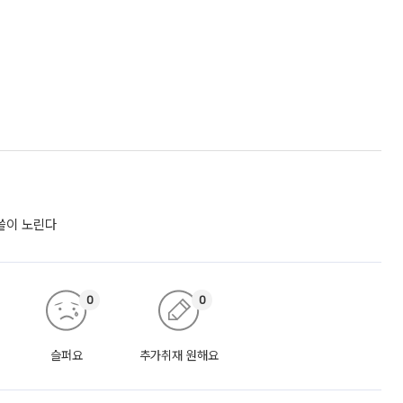
싹쓸이 노린다
0
0
슬퍼요
추가취재 원해요