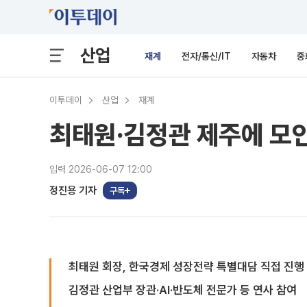
산업
재계
전자/통신/IT
자동차
중
이투데이
산업
재계
최태원·김정관 제주에 모
입력 2026-06-07 12:00
정진용 기자
구독
최태원 회장, 한국경제 성장전략 특별대담 직접 진행
김정관 산업부 장관·AI·반도체 전문가 등 연사 참여