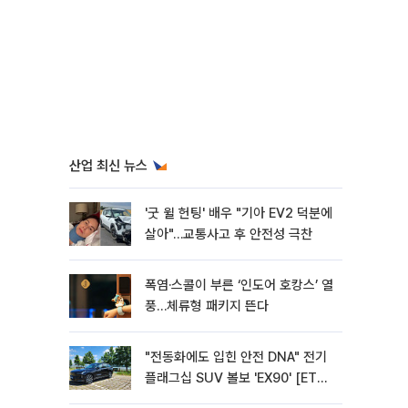
산업 최신 뉴스
'굿 윌 헌팅' 배우 "기아 EV2 덕분에
살아"…교통사고 후 안전성 극찬
폭염·스콜이 부른 ‘인도어 호캉스’ 열
풍…체류형 패키지 뜬다
"전동화에도 입힌 안전 DNA" 전기
플래그십 SUV 볼보 'EX90' [ET의
모빌리티]