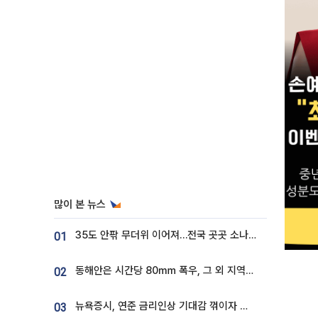
많이 본 뉴스
35도 안팎 무더위 이어져…전국 곳곳 소나기 [오늘 날씨]
01
동해안은 시간당 80㎜ 폭우, 그 외 지역은 폭염…‘극과 극 날씨’
02
뉴욕증시, 연준 금리인상 기대감 꺾이자 상승...S&P500 사상 최고치 [종합]
03