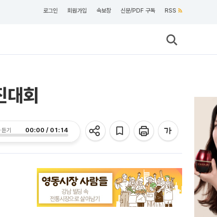
로그인
회원가입
속보창
신문/PDF 구독
RSS
진대회
00:00 / 01:14
 듣기