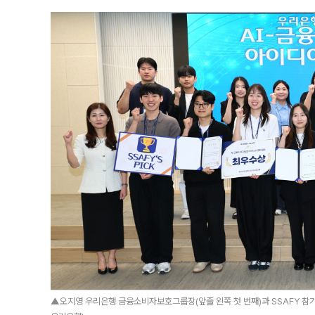
▲오지영 우리은행 금융소비자보호그룹장(앞줄 왼쪽 첫 번째)과 SSAFY 참가