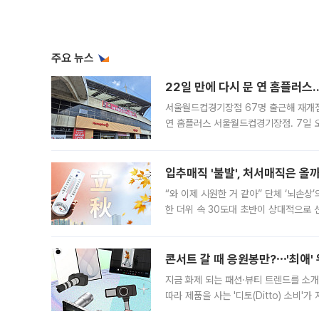
주요 뉴스
22일 만에 다시 문 연 홈플러스
서울월드컵경기장점 67명 출근해 재개점 
연 홈플러스 서울월드컵경기장점. 7일 
우유, 과일 같은 신선식품이 차근차근 자
입추매직 '불발', 처서매직은 올
“와 이제 시원한 거 같아” 단체 ‘뇌손상
한 더위 속 30도대 초반이 상대적으로
지역에 있었습니다. 7월 말에는 서풍과
콘서트 갈 때 응원봉만?⋯'최애'
지금 화제 되는 패션·뷰티 트렌드를 소개
따라 제품을 사는 '디토(Ditto) 소비
어디일까요? 아이돌 콘서트 시작을 기다