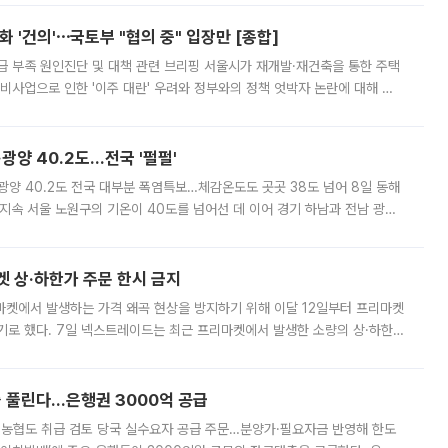
 '건의'⋯국토부 "협의 중" 입장만 [종합]
급 부족 원인진단 및 대책 관련 브리핑 서울시가 재개발·재건축을 통한 주택
비사업으로 인한 '이주 대란' 우려와 정부와의 정책 엇박자 논란에 대해 정
실장은 2031년까지 31만 가구 착공 목표에 차질이 없다는 입장이나,
·광양 40.2도…전국 '펄펄'
·광양 40.2도 전국 대부분 폭염특보…체감온도도 곳곳 38도 넘어 8일 동해
지속 서울 노원구의 기온이 40도를 넘어선 데 이어 경기 하남과 전남 광양
. 전국 대부분 지역에 폭염특보가 내려진 가운데 곳곳에서 39~40도 안팎
켓 상·하한가 주문 한시 금지
마켓에서 발생하는 가격 왜곡 현상을 방지하기 위해 이달 12일부터 프리마켓
기로 했다. 7일 넥스트레이드는 최근 프리마켓에서 발생한 소량의 상·하한
, 주문 오류로 인한 가격 급등락을 최소화하기 위한 비상 대응방안을 발표
 풀린다…은행권 3000억 공급
리·농협도 취급 검토 당국 실수요자 공급 주문…분양가·필요자금 반영해 한도