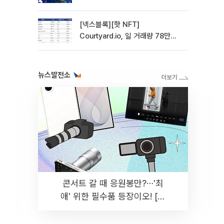
관망 장세 고착
[넥스블록][핫 NFT]
Courtyard.io, 일 거래량 78만
5312달러… 바닥가 0.56달러
뉴스발전소
콘서트 갈 때 응원봉만?⋯'최
애' 위한 필수품 등장이오! [솔
드아웃]