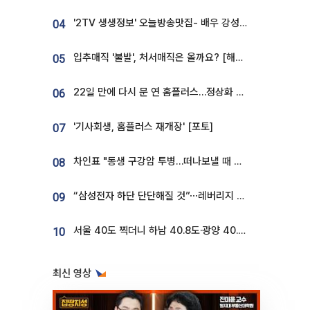
'2TV 생생정보' 오늘방송맛집- 배우 강성진 단골! 쌀국수ㆍ푸팟퐁 커리 맛집 '블○○○'
04
입추매직 '불발', 처서매직은 올까요? [해시태그]
05
22일 만에 다시 문 연 홈플러스…정상화 바쁜데 재고 없어 ‘발동동’[가보니]
06
'기사회생, 홈플러스 재개장' [포토]
07
차인표 "동생 구강암 투병…떠나보낼 때 가장 힘들었다”
08
“삼성전자 하단 단단해질 것”⋯레버리지 규제에 쏠림 완화 [찐코노미]
09
서울 40도 찍더니 하남 40.8도·광양 40.2도…전국 '펄펄'
10
최신 영상