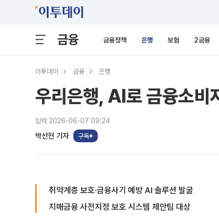
금융
금융정책
은행
보험
2금융
이투데이
금융
은행
우리은행, AI로 금융소
입력 2026-06-07 09:24
박선현 기자
구독
취약계층 보호·금융사기 예방 AI 솔루션 발굴
치매금융 사전지정 보호 시스템 제안팀 대상