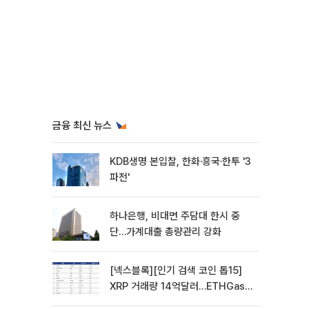
금융 최신 뉴스
KDB생명 본입찰, 한화·흥국·한투 '3
파전'
하나은행, 비대면 주담대 한시 중
단…가계대출 총량관리 강화
[넥스블록][인기 검색 코인 톱15]
XRP 거래량 14억달러…ETHGas
급등·Bless 급락…고변동 알트 부각