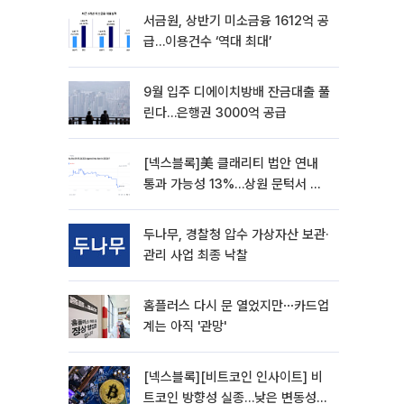
서금원, 상반기 미소금융 1612억 공
급…이용건수 ‘역대 최대’
9월 입주 디에이치방배 잔금대출 풀
린다…은행권 3000억 공급
[넥스블록]美 클래리티 법안 연내
통과 가능성 13%…상원 문턱서 제
동
두나무, 경찰청 압수 가상자산 보관·
관리 사업 최종 낙찰
홈플러스 다시 문 열었지만⋯카드업
계는 아직 '관망'
[넥스블록][비트코인 인사이트] 비
트코인 방향성 실종…낮은 변동성에