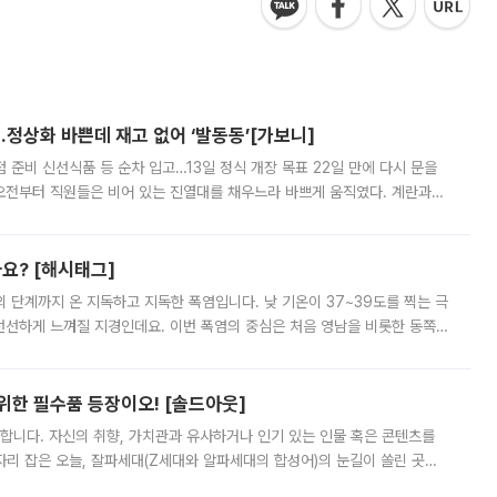
…정상화 바쁜데 재고 없어 ‘발동동’[가보니]
준비 신선식품 등 순차 입고…13일 정식 개장 목표 22일 만에 다시 문을
오전부터 직원들은 비어 있는 진열대를 채우느라 바쁘게 움직였다. 계란과
리를 잡기 시작했지만, 매장 곳곳엔 여전히 텅 빈 매대가 먼저 눈에 들어왔
까요? [해시태그]
’의 단계까지 온 지독하고 지독한 폭염입니다. 낮 기온이 37~39도를 찍는 극
 선선하게 느껴질 지경인데요. 이번 폭염의 중심은 처음 영남을 비롯한 동쪽
 북서풍이 산맥을 넘어 영남 쪽으로 내려오면서 뜨겁고 건조해졌는데요.
 위한 필수품 등장이오! [솔드아웃]
합니다. 자신의 취향, 가치관과 유사하거나 인기 있는 인물 혹은 콘텐츠를
'가 자리 잡은 오늘, 잘파세대(Z세대와 알파세대의 합성어)의 눈길이 쏠린 곳은
리는 공연장. 응원봉만큼이나 눈에 띄는 게 있습니다. 공연이 시작되기