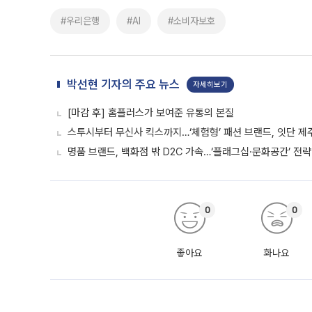
#우리은행
#AI
#소비자보호
박선현 기자의 주요 뉴스
자세히보기
[마감 후] 홈플러스가 보여준 유통의 본질
스투시부터 무신사 킥스까지…‘체험형’ 패션 브랜드, 잇단 제
명품 브랜드, 백화점 밖 D2C 가속…‘플래그십·문화공간’ 전략
0
0
좋아요
화나요