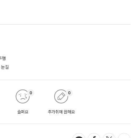
주행
 눈길
0
0
슬퍼요
추가취재 원해요