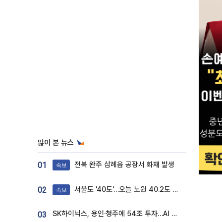
많이 본 뉴스
전북 완주 삼례읍 공장서 화재 발생
01
속보
서울도 '40도'…오늘 노원 40.2도 기록
02
속보
SK하이닉스, 용인·청주에 54조 투자…AI 메모리 생산기지 키운다
03