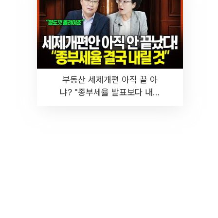
부동산 세제개편 아직 끝 아
냐? "종부세율 발표보다 내릴
것" 장기거주·양도세 전망 I 집
땅지성 I 김인만, 진미윤