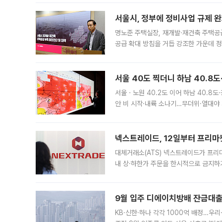
서울시, 정부에 정비사업 규제 완화
명노준 주택실장, 재개발·재건축 주택공
공급 확대 방침을 거듭 강조한 가운데 정
면 반박하고 나섰다. 명노준 서울시 주택
서울 40도 찍더니 하남 40.8도
서울ㆍ노원 40.2도 이어 하남 40.8도
안 비 시작·내륙 소나기…무더위·열대야 
에서도 40도를 웃도는 기온이 관측됐다
의 극심한
넥스트레이드, 12일부터 프리마
대체거래소(ATS) 넥스트레이드가 프리
내 상·하한가 주문을 한시적으로 금지하
가 체결 사례와 관련해 설명자료를 내고
9월 입주 디에이치방배 잔금대출
KB·신한·하나 각각 1000억 배정…우