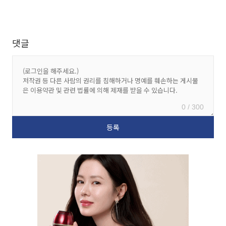
댓글
0 / 300