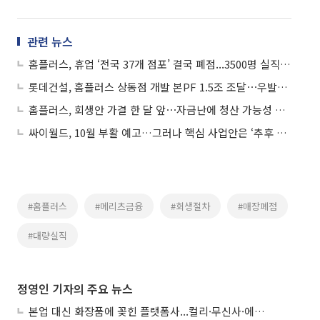
관련 뉴스
홈플러스, 휴업 ‘전국 37개 점포’ 결국 폐점...3500명 실직 현실화
롯데건설, 홈플러스 상동점 개발 본PF 1.5조 조달⋯우발채무 2280억원 해소
홈플러스, 회생안 가결 한 달 앞⋯자금난에 청산 가능성 고조
싸이월드, 10월 부활 예고…그러나 핵심 사업안은 ‘추후 공개’
#홈플러스
#메리츠금융
#회생절차
#매장폐점
#대량실직
정영인 기자의 주요 뉴스
본업 대신 화장품에 꽂힌 플랫폼사...컬리·무신사·에이블리, ‘뷰티 페스타’ 경쟁