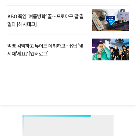
KBO 폭염 '여름방학' 끝…프로야구 갈 길
멀다 [해시태그]
빅뱅 컴백하고 튜이드 데뷔하고⋯K팝 '몇
세대'세요? [엔터로그]