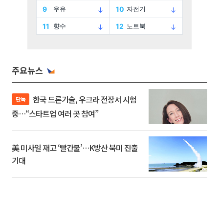
주요뉴스
한국 드론기술, 우크라 전장서 시험
단독
중…“스타트업 여러 곳 참여”
美 미사일 재고 ‘빨간불’…K방산 북미 진출
기대