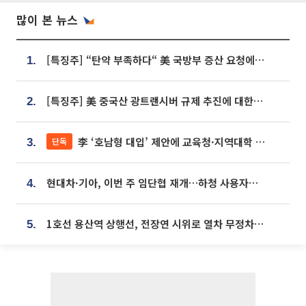
많이 본 뉴스
[특징주] “탄약 부족하다“ 美 국방부 증산 요청에⋯국내 방산주 급등세
1.
[특징주] 美 중국산 광트랜시버 규제 추진에 대한광통신 등 광통신株 강세
2.
李 ‘호남형 대입’ 제안에 교육청·지역대학 서·논술형 입시 연계 '착수'
단독
3.
현대차·기아, 이번 주 임단협 재개…하청 사용자성 재심도 ‘변수’
4.
1호선 용산역 상행선, 전장연 시위로 열차 무정차 운행
5.