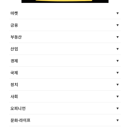
마켓
금융
부동산
산업
경제
국제
정치
사회
오피니언
문화·라이프