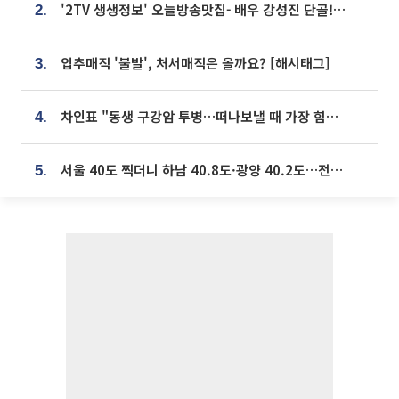
'2TV 생생정보' 오늘방송맛집- 배우 강성진 단골! 쌀국수ㆍ푸팟퐁 커리 맛집 '블○○○'
2.
입추매직 '불발', 처서매직은 올까요? [해시태그]
3.
차인표 "동생 구강암 투병…떠나보낼 때 가장 힘들었다”
4.
서울 40도 찍더니 하남 40.8도·광양 40.2도…전국 '펄펄'
5.