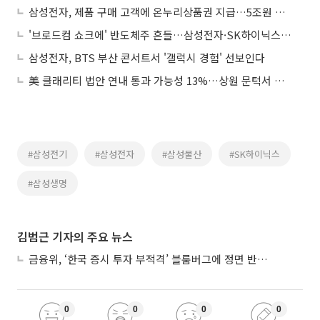
삼성전자, 제품 구매 고객에 온누리상품권 지급…5조원 사회 기여 첫발
'브로드컴 쇼크에' 반도체주 흔들…삼성전자·SK하이닉스 '급락'
삼성전자, BTS 부산 콘서트서 '갤럭시 경험' 선보인다
美 클래리티 법안 연내 통과 가능성 13%…상원 문턱서 제동
#삼성전기
#삼성전자
#삼성물산
#SK하이닉스
#삼성생명
김범근 기자의 주요 뉴스
금융위, ‘한국 증시 투자 부적격’ 블룸버그에 정면 반박…“근거 불분명”
0
0
0
0