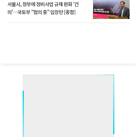
서울시, 정부에 정비사업 규제 완화 '건
의'⋯국토부 "협의 중" 입장만 [종합]