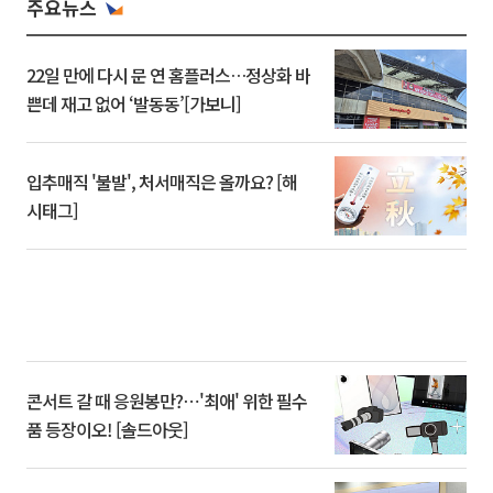
주요뉴스
22일 만에 다시 문 연 홈플러스…정상화 바
쁜데 재고 없어 ‘발동동’[가보니]
입추매직 '불발', 처서매직은 올까요? [해
시태그]
콘서트 갈 때 응원봉만?⋯'최애' 위한 필수
품 등장이오! [솔드아웃]