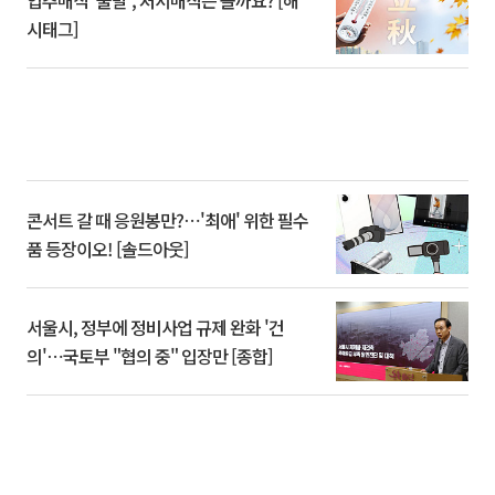
시태그]
콘서트 갈 때 응원봉만?⋯'최애' 위한 필수
품 등장이오! [솔드아웃]
서울시, 정부에 정비사업 규제 완화 '건
의'⋯국토부 "협의 중" 입장만 [종합]