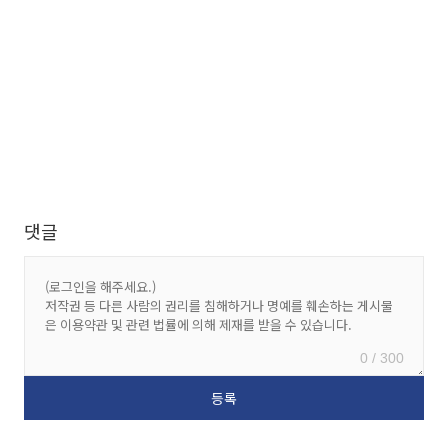
댓글
0 / 300