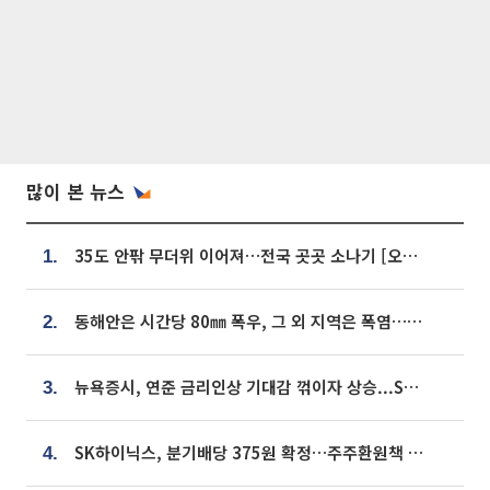
많이 본 뉴스
35도 안팎 무더위 이어져…전국 곳곳 소나기 [오늘 날씨]
1.
동해안은 시간당 80㎜ 폭우, 그 외 지역은 폭염…‘극과 극 날씨’
2.
뉴욕증시, 연준 금리인상 기대감 꺾이자 상승...S&P500 사상 최고치 [종합]
3.
SK하이닉스, 분기배당 375원 확정…주주환원책 9월로 앞당겨 발표
4.