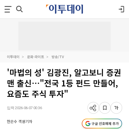
이투데이
문화·라이프
방송/TV
'마법의 성' 김광진, 알고보니 증권
맨 출신⋯"전국 1등 펀드 만들어,
요즘도 주식 투자"
입력 2026-06-07 00:36
한은수 객원기자
구글 선호매체 추가