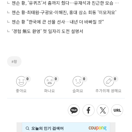
젠슨 황, '유퀴즈'서 춤까지 췄다⋯유재석과 친근한 모습 포착
젠슨 황-최태원-구광모-이해진, 홍대 삼소 회동 '이모저모'
젠슨 황 "한국에 큰 선물 선사…내년 더 바빠질 것“
‘경험 無도 환영’ 첫 일자리 도전 설명서
#황
0
0
0
0
좋아요
화나요
슬퍼요
추가취재 원해요