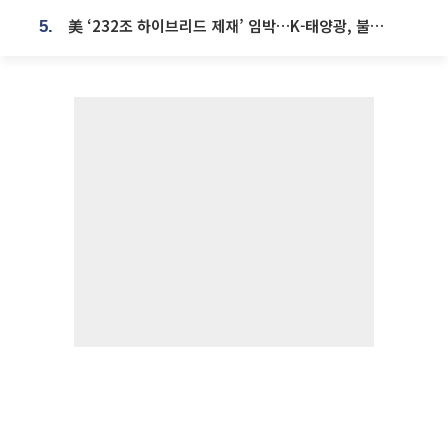
美 ‘232조 하이브리드 제재’ 임박…K-태양광, 불확실성 털고 날개 다나
5.