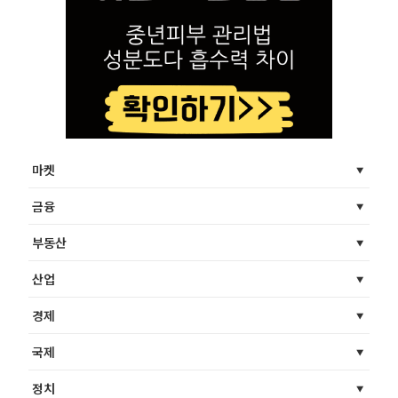
마켓
금융
부동산
산업
경제
국제
정치