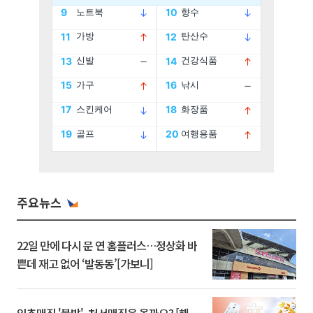
주요뉴스
22일 만에 다시 문 연 홈플러스…정상화 바
쁜데 재고 없어 ‘발동동’[가보니]
입추매직 '불발', 처서매직은 올까요? [해