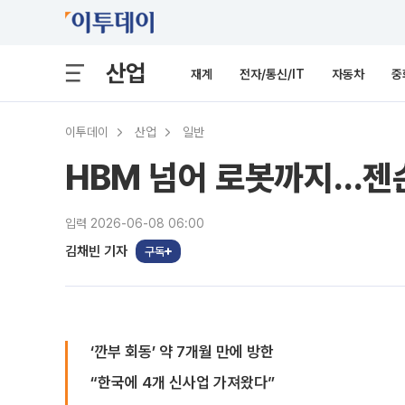
산업
재계
전자/통신/IT
자동차
중
이투데이
산업
일반
HBM 넘어 로봇까지…젠슨 
입력 2026-06-08 06:00
김채빈 기자
구독
‘깐부 회동’ 약 7개월 만에 방한
“한국에 4개 신사업 가져왔다”