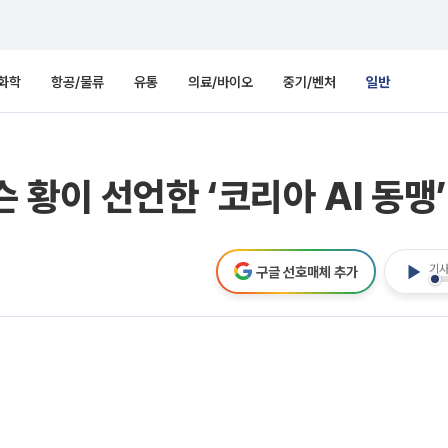
화학
항공/물류
유통
의료/바이오
중기/벤처
일반
황이 선언한 ‘코리아 AI 동맹’
기사
구글 선호매체 추가