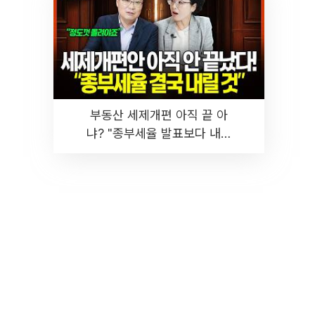
부동산 세제개편 아직 끝 아
냐? "종부세율 발표보다 내릴
것" 장기거주·양도세 전망 I 집
땅지성 I 김인만, 진미윤