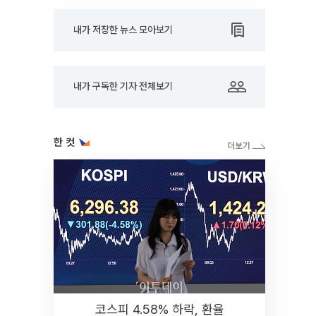
내가 저장한 뉴스 모아보기
내가 구독한 기자 전체보기
한 컷
코스피 4.58% 하락, 환율