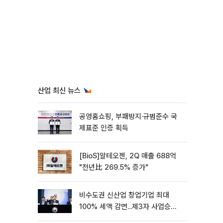
산업 최신 뉴스
공영홈쇼핑, 부패방지·규범준수 국
제표준 인증 획득
[BioS]알테오젠, 2Q 매출 688억
"전년比 269.5% 증가"
비수도권 신산업 창업기업 최대
100% 세액 감면...제3자 사업승계
특례 도입