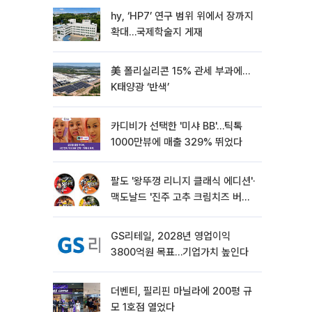
hy, ‘HP7’ 연구 범위 위에서 장까지
확대…국제학술지 게재
美 폴리실리콘 15% 관세 부과에…
K태양광 ‘반색’
카디비가 선택한 '미샤 BB'…틱톡
1000만뷰에 매출 329% 뛰었다
팔도 '왕뚜껑 리니지 클래식 에디션'·
맥도날드 '진주 고추 크림치즈 버거'
외[나왔다 신상]
GS리테일, 2028년 영업이익
3800억원 목표…기업가치 높인다
더벤티, 필리핀 마닐라에 200평 규
모 1호점 열었다