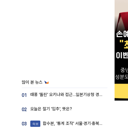
많이 본 뉴스
태풍 '돌핀' 오키나와 접근…일본기상청 경로 업데이트
01
오늘은 절기 '입추', 뜻은?
02
합수본, '통계 조작' 서울·경기·충북 선관위 등 추가 압수수색
03
속보