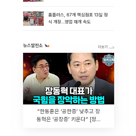
홈플러스, 67개 핵심점포 13일 정
식 개장…영업 재개 속도
뉴스발전소
“한동훈은 ‘공한증’ 낮추고 장
동혁은 ‘공장증’ 키운다” [정치
대학]