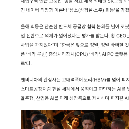
대입구역 인근 고깃집 ‘형님 저요’에서 최태원 SK그룹 회장
진 네이버 의장과 이른바 '삼소(삼겹살·소주) 회동’을 가졌
올해 회동은 단순한 반도체 공급망 협력 논의를 넘어 로봇과
업 전반으로 의제가 넓어졌다는 평가를 받는다. 황 CEO
사업을 가져왔다”며 “한국은 앞으로 정말, 정말 바빠질 것
폼 ‘베라 루빈’, 중앙처리장치(CPU) ‘베라’, AI PC 플
르’다.
엔비디아의 관심사는 고대역폭메모리(HBM)를 넘어 피지컬 
스마트공장처럼 현실 세계에서 움직이고 판단하는 AI를 뜻
율주행, 산업용 AI를 미래 성장축으로 제시하며 피지컬 A