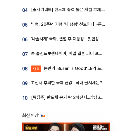
[증시키워드] 반도체 충격 뚫은 개별 호재...포스코퓨처엠·에코프로·한화솔루션 '눈길'
04
빅뱅, 20주년 기념 '새 뱅봉' 선보인다⋯콘서트 앞두고 팝업 개최
05
‘나솔사계’ 국화, 결별 후 재등장⋯첫인상 투표 휩쓸고 ‘인기녀’ 등극
06
톰 홀랜드♥젠데이아, 비밀 결혼 파티 포착⋯호텔 대관비만 9억
07
논란의 'Busan is Good'…8억 도시브랜드, 용산 대통령실 CI 업체가 수행
08
단독
고점서 후퇴한 국제 금값…국내 금시세는?
09
[특징주] 반도체 온기 탄 2차전지...삼성SDI, 장 초반 7% 넘게 껑충
10
최신 영상