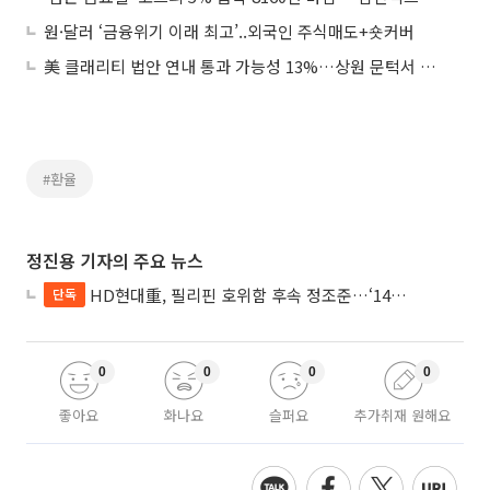
원·달러 ‘금융위기 이래 최고’..외국인 주식매도+숏커버
美 클래리티 법안 연내 통과 가능성 13%…상원 문턱서 제동
#환율
정진용 기자의 주요 뉴스
HD현대重, 필리핀 호위함 후속 정조준…‘14척+α’ 싹쓸이 노린다
단독
0
0
0
0
좋아요
화나요
슬퍼요
추가취재 원해요