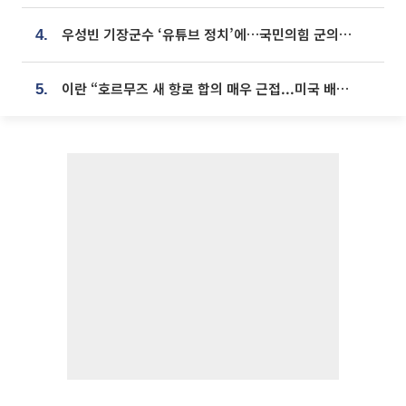
우성빈 기장군수 ‘유튜브 정치’에…국민의힘 군의원들 집단 반발
4.
이란 “호르무즈 새 항로 합의 매우 근접...미국 배상 먼저”
5.