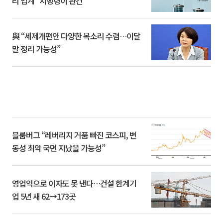
리 업계 “시행령이 관건”
與 “세제개편안 다양한 목소리 수렴…이달
말 정리 가능성”
블룸버그 “레버리지 거품 빠진 코스피, 변
동성 최악 국면 지났을 가능성”
영업익으로 이자도 못 낸다…건설 한계기
업 5년 새 62→173곳