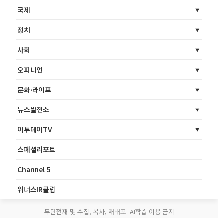
국제
정치
사회
오피니언
문화·라이프
뉴스발전소
이투데이TV
스페셜리포트
Channel 5
위너스IR클럽
무단전재 및 수집, 복사, 재배포, AI학습 이용 금지