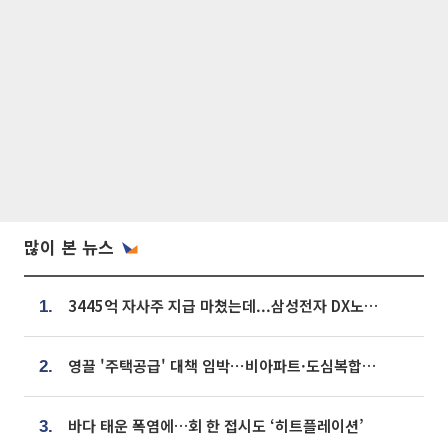
많이 본 뉴스
3445억 자사주 지급 마쳤는데...삼성전자 DX노조, 뒤늦은 '떼쓰기 집회'
1.
영끌 '주택공급' 대책 임박⋯비아파트·도심복합까지 총동원
2.
바다 태운 폭염에…회 한 접시도 ‘히트플레이션’
3.