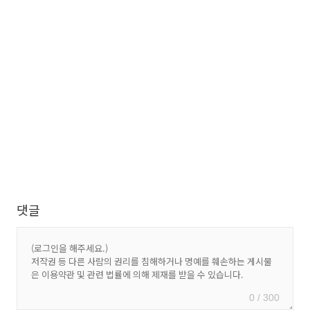
댓글
0 / 300