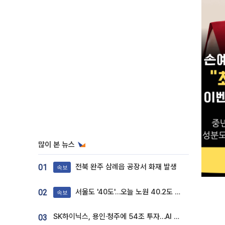
많이 본 뉴스
전북 완주 삼례읍 공장서 화재 발생
01
속보
서울도 '40도'…오늘 노원 40.2도 기록
02
속보
SK하이닉스, 용인·청주에 54조 투자…AI 메모리 생산기지 키운다
03