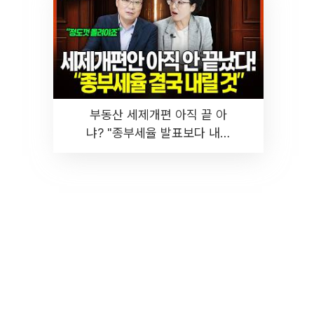
부동산 세제개편 아직 끝 아
냐? "종부세율 발표보다 내릴
것" 장기거주·양도세 전망 I 집
땅지성 I 김인만, 진미윤