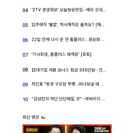
'2TV 생생정보' 오늘방송맛집- 배우 강성진 단골! 쌀국수ㆍ푸팟퐁 커리 맛집 '블○○○'
04
입추매직 '불발', 처서매직은 올까요? [해시태그]
05
22일 만에 다시 문 연 홈플러스…정상화 바쁜데 재고 없어 ‘발동동’[가보니]
06
'기사회생, 홈플러스 재개장' [포토]
07
08
日대기업 여름 보너스 평균 935만원⋯건설회사 1800만 넘어
차인표 "동생 구강암 투병…떠나보낼 때 가장 힘들었다”
09
“삼성전자 하단 단단해질 것”⋯레버리지 규제에 쏠림 완화 [찐코노미]
10
최신 영상