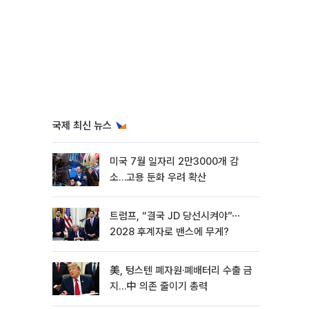
국제 최신 뉴스
미국 7월 일자리 2만3000개 감
소…고용 둔화 우려 확산
트럼프, “결국 JD 당선시켜야”⋯
2028 후계자로 밴스에 무게?
美, 텅스텐 폐자원·폐배터리 수출 금
지…中 의존 줄이기 총력