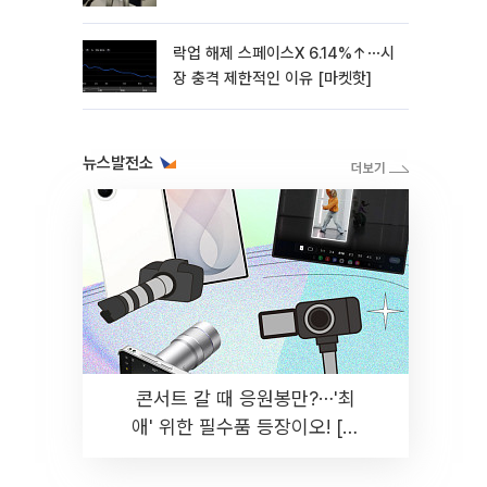
락업 해제 스페이스X 6.14%↑⋯시
장 충격 제한적인 이유 [마켓핫]
뉴스발전소
콘서트 갈 때 응원봉만?⋯'최
애' 위한 필수품 등장이오! [솔
드아웃]