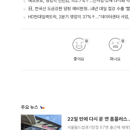
에코프로, 영업익 전년比 102.7%↑…신사업·소재 다각화 박
日, 한국산 도금강판 덤핑 예비판정…내년 대일 철강 수출 ‘빨
HD현대일렉트릭, 2분기 영업익 37%↑…“데이터센터 사업, 
0
0
좋아요
화나요
주요 뉴스
22일 만에 다시 문 연 홈플러스
서울월드컵경기장점 67명 출근해 재개점 