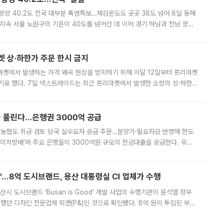
·광양 40.2도 전국 대부분 폭염특보…체감온도도 곳곳 38도 넘어 8일 동해
지속 서울 노원구의 기온이 40도를 넘어선 데 이어 경기 하남과 전남 광양
. 전국 대부분 지역에 폭염특보가 내려진 가운데 곳곳에서 39~40도 안팎
켓 상·하한가 주문 한시 금지
마켓에서 발생하는 가격 왜곡 현상을 방지하기 위해 이달 12일부터 프리마켓
기로 했다. 7일 넥스트레이드는 최근 프리마켓에서 발생한 소량의 상·하한
, 주문 오류로 인한 가격 급등락을 최소화하기 위한 비상 대응방안을 발표
 풀린다…은행권 3000억 공급
리·농협도 취급 검토 당국 실수요자 공급 주문…분양가·필요자금 반영해 한도
에이치방배’에 주요 은행들이 3000억원 규모의 잔금대출을 공급한다. 우리
하고 있어 향후 공급 규모가 늘어날 전망이다. 7일 금융권에 따르면 KB국
od'…8억 도시브랜드, 용산 대통령실 CI 업체가 수행
시 도시브랜드 ‘Busan is Good’ 개발 사업의 수행기관이 윤석열 정부
여했던 디자인 전문업체 피앤(P&)인 것으로 확인됐다. 8억 원이 투입된 부산
 부족과 디자인 정체성 논란에 휩싸였던 만큼, 사업 선정 과정과 결과물에