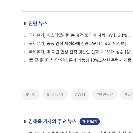
관련 뉴스
국제유가, 이스라엘·레바논 휴전 합의에 하락…WTI 3.1%↓ 
국제유가, 중동 긴장 재점화에 상승…WTI 2.4%↑[상보]
국제유가, 미·이란 협상 진척 엇갈린 신호 속 1%대 상승 [상보
美 클래리티 법안 연내 통과 가능성 13%…상원 문턱서 제동
#마켓
#국제유가
#WTI
#브렌트유
#유
김해욱 기자의 주요 뉴스
자세히보기