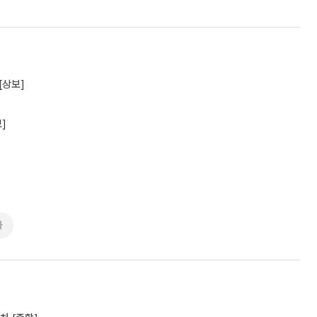
[상보]
]
가