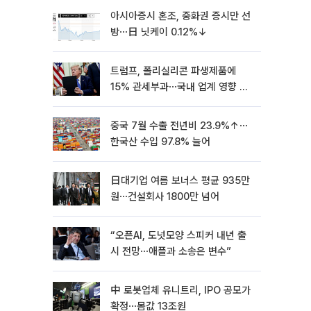
아시아증시 혼조, 중화권 증시만 선
방⋯日 닛케이 0.12%↓
트럼프, 폴리실리콘 파생제품에
15% 관세부과⋯국내 업계 영향 촉
각 [종합]
중국 7월 수출 전년비 23.9%↑⋯
한국산 수입 97.8% 늘어
日대기업 여름 보너스 평균 935만
원⋯건설회사 1800만 넘어
“오픈AI, 도넛모양 스피커 내년 출
시 전망⋯애플과 소송은 변수”
中 로봇업체 유니트리, IPO 공모가
확정⋯몸값 13조원