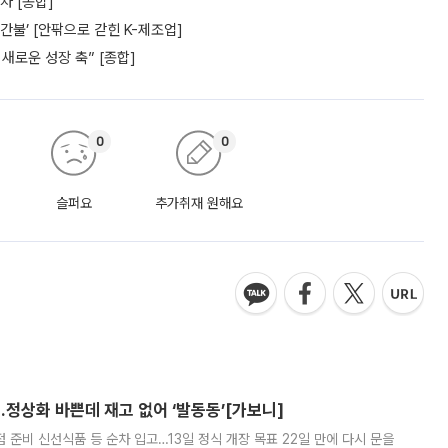
차 [종합]
간불’ [안팎으로 갇힌 K-제조업]
새로운 성장 축” [종합]
0
0
슬퍼요
추가취재 원해요
…정상화 바쁜데 재고 없어 ‘발동동’[가보니]
준비 신선식품 등 순차 입고…13일 정식 개장 목표 22일 만에 다시 문을