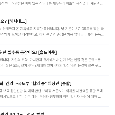
오전부터 직원들은 비어 있는 진열대를 채우느라 바쁘게 움직였다. 계란과
리를 잡기 시작했지만, 매장 곳곳엔 여전히 텅 빈 매대가 먼저 눈에 들어왔
까요? [해시태그]
’의 단계까지 온 지독하고 지독한 폭염입니다. 낮 기온이 37~39도를 찍는 극
 선선하게 느껴질 지경인데요. 이번 폭염의 중심은 처음 영남을 비롯한 동쪽
 북서풍이 산맥을 넘어 영남 쪽으로 내려오면서 뜨겁고 건조해졌는데요.
 위한 필수품 등장이오! [솔드아웃]
합니다. 자신의 취향, 가치관과 유사하거나 인기 있는 인물 혹은 콘텐츠를
'가 자리 잡은 오늘, 잘파세대(Z세대와 알파세대의 합성어)의 눈길이 쏠린 곳은
리는 공연장. 응원봉만큼이나 눈에 띄는 게 있습니다. 공연이 시작되기
 '건의'⋯국토부 "협의 중" 입장만 [종합]
급 부족 원인진단 및 대책 관련 브리핑 서울시가 재개발·재건축을 통한 주택
비사업으로 인한 '이주 대란' 우려와 정부와의 정책 엇박자 논란에 대해 정
실장은 2031년까지 31만 가구 착공 목표에 차질이 없다는 입장이나,
·광양 40.2도…전국 '펄펄'