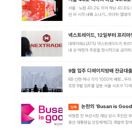
서울ㆍ노원 40.2도 이어 하남 40.8도
안 비 시작·내륙 소나기…무더위·열대야 
에서도 40도를 웃도는 기온이 관측됐다
의 극심한
넥스트레이드, 12일부터 프리마
대체거래소(ATS) 넥스트레이드가 프리
내 상·하한가 주문을 한시적으로 금지하
가 체결 사례와 관련해 설명자료를 내고
9월 입주 디에이치방배 잔금대출
KB·신한·하나 각각 1000억 배정…우
조정 9월 입주를 앞둔 서울 서초구 ‘디
은행과 NH농협은행도 대출 취급을 검토
민은행
논란의 'Busan is Go
단독
박형준 전 부산시장 재임 당시 추진된 부산
용산 대통령실 상징체계(CI) 개발에 참
도시브랜드 사업이 공개 이후 시민 공감