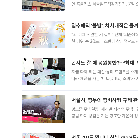
연 홈플러스 서울월드컵경기장점. 7일 
우유, 과일 같은 신선식품이 차근차근 자
입추매직 '불발', 처서매직은 올
“와 이제 시원한 거 같아” 단체 ‘뇌손상
한 더위 속 30도대 초반이 상대적으로
지역에 있었습니다. 7월 말에는 서풍과
콘서트 갈 때 응원봉만?⋯'최애'
지금 화제 되는 패션·뷰티 트렌드를 소개
따라 제품을 사는 '디토(Ditto) 소비
어디일까요? 아이돌 콘서트 시작을 기다
서울시, 정부에 정비사업 규제 완화
명노준 주택실장, 재개발·재건축 주택공
공급 확대 방침을 거듭 강조한 가운데 정
면 반박하고 나섰다. 명노준 서울시 주택
서울 40도 찍더니 하남 40.8도