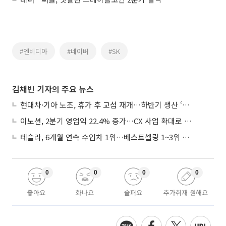
#엔비디아
#네이버
#SK
김채빈 기자의 주요 뉴스
현대차·기아 노조, 휴가 후 교섭 재개…하반기 생산 ‘분수령’
이노션, 2분기 영업익 22.4% 증가…CX 사업 확대로 성장세 지속
테슬라, 6개월 연속 수입차 1위…베스트셀링 1~3위 싹쓸이
0
0
0
0
좋아요
화나요
슬퍼요
추가취재 원해요