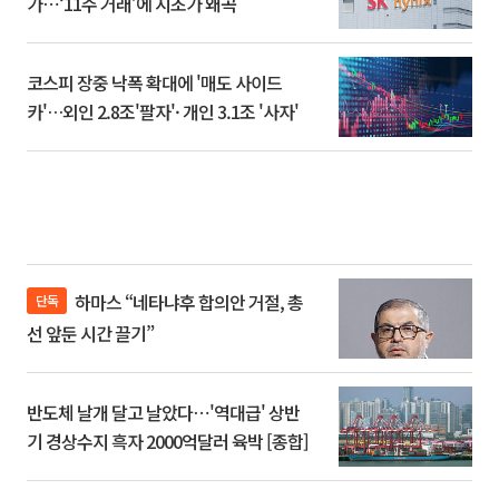
가⋯‘11주 거래’에 시초가 왜곡
코스피 장중 낙폭 확대에 '매도 사이드
카'…외인 2.8조'팔자'· 개인 3.1조 '사자'
하마스 “네타냐후 합의안 거절, 총
단독
선 앞둔 시간 끌기”
반도체 날개 달고 날았다⋯'역대급' 상반
기 경상수지 흑자 2000억달러 육박 [종합]