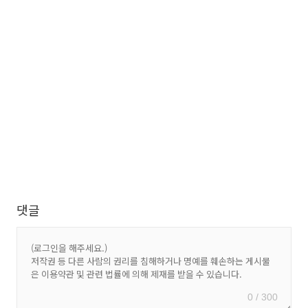
댓글
0 / 300