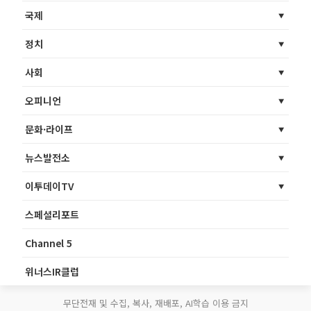
국제
정치
사회
오피니언
문화·라이프
뉴스발전소
이투데이TV
스페셜리포트
Channel 5
위너스IR클럽
무단전재 및 수집, 복사, 재배포, AI학습 이용 금지