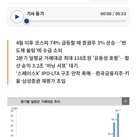
기사 듣기
00:00 / 05:33
4월 이후 코스피 74% 급등할 때 증권주 3% 상승…‘반
도체 쏠림’에 수급 소외
2분기 일평균 거래대금 최대 110조원 ‘유동성 호황’…합
산 순익 3.2조 ‘어닝 서프’ 대기
‘스페이스X’ IPO·LTA 구조 안착 촉매…한국금융지주·키
움·삼성증권 재평가 초입