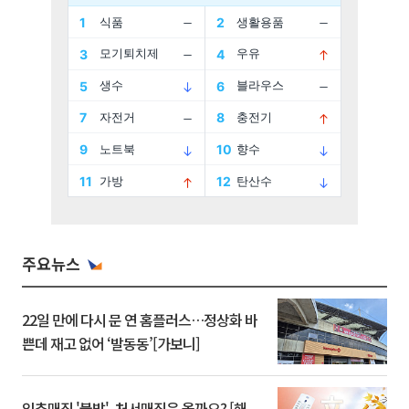
주요뉴스
22일 만에 다시 문 연 홈플러스…정상화 바
쁜데 재고 없어 ‘발동동’[가보니]
입추매직 '불발', 처서매직은 올까요? [해