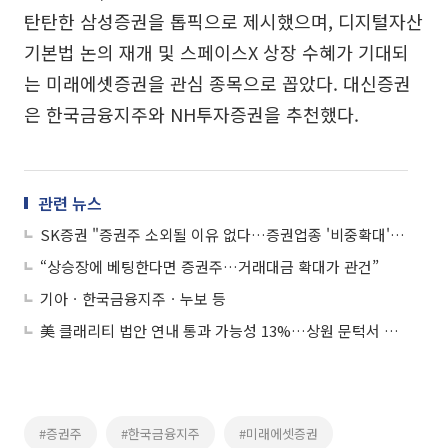
탄탄한 삼성증권을 톱픽으로 제시했으며, 디지털자산
기본법 논의 재개 및 스페이스X 상장 수혜가 기대되
는 미래에셋증권을 관심 종목으로 꼽았다. 대신증권
은 한국금융지주와 NH투자증권을 추천했다.
관련 뉴스
SK증권 "증권주 소외될 이유 없다…증권업종 '비중확대' 유지"
“상승장에 베팅한다면 증권주…거래대금 확대가 관건”
기아ㆍ한국금융지주ㆍ누보 등
美 클래리티 법안 연내 통과 가능성 13%…상원 문턱서 제동
#증권주
#한국금융지주
#미래에셋증권