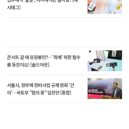
시태그]
콘서트 갈 때 응원봉만?⋯'최애' 위한 필수
품 등장이오! [솔드아웃]
서울시, 정부에 정비사업 규제 완화 '건
의'⋯국토부 "협의 중" 입장만 [종합]