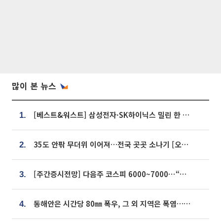
많이 본 뉴스
[베스트&워스트] 삼성전자·SK하이닉스 밀린 한 주…상상인증권은 85% 급등
1.
35도 안팎 무더위 이어져…전국 곳곳 소나기 [오늘 날씨]
2.
[주간증시전망] 다음주 코스피 6000~7000⋯“外人 수급은 정책이 변수”
3.
동해안은 시간당 80㎜ 폭우, 그 외 지역은 폭염…‘극과 극 날씨’
4.