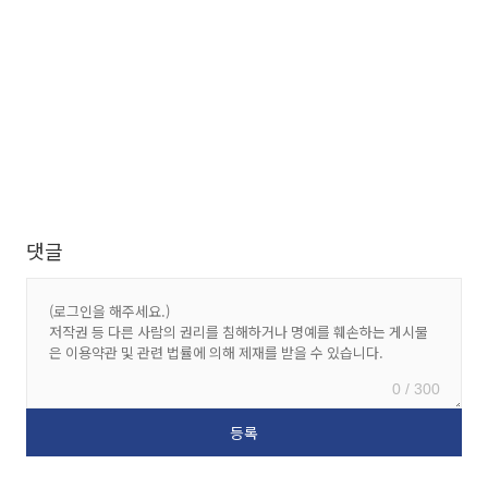
댓글
0 / 300