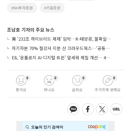
#NH투자증권
#키움증권
조남호 기자의 주요 뉴스
美 ‘232조 하이브리드 제재’ 임박…K-태양광, 불확실성 털고 날개 다나
자기자본 70% 철강사 지분 산 크라우드웍스…‘공동경영’으로 AI 시너지 낼까
E8, ‘온톨로지 AI·디지털 트윈’ 앞세워 체질 개선… 4분기 흑자전환 총력
0
0
0
0
좋아요
화나요
슬퍼요
추가취재 원해요