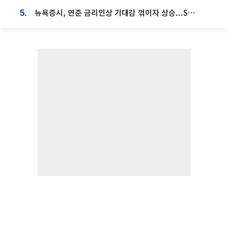
뉴욕증시, 연준 금리인상 기대감 꺾이자 상승...S&P500 사상 최고치 [종합]
5.