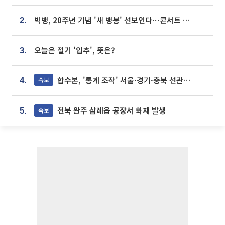
빅뱅, 20주년 기념 '새 뱅봉' 선보인다⋯콘서트 앞두고 팝업 개최
2.
오늘은 절기 '입추', 뜻은?
3.
합수본, '통계 조작' 서울·경기·충북 선관위 등 추가 압수수색
속보
4.
전북 완주 삼례읍 공장서 화재 발생
속보
5.