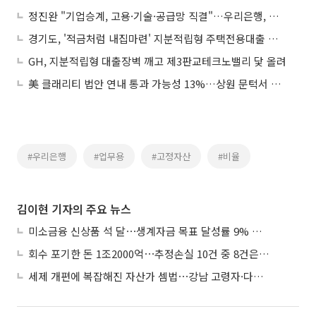
정진완 "기업승계, 고용·기술·공급망 직결"…우리은행, 백년기업 키운다
경기도, '적금처럼 내집마련' 지분적립형 주택전용대출 정부에 건의
GH, 지분적립형 대출장벽 깨고 제3판교테크노밸리 닻 올려
美 클래리티 법안 연내 통과 가능성 13%…상원 문턱서 제동
#우리은행
#업무용
#고정자산
#비율
김이현 기자의 주요 뉴스
미소금융 신상품 석 달⋯생계자금 목표 달성률 9% 그쳐
회수 포기한 돈 1조2000억⋯추정손실 10건 중 8건은 기업대출
세제 개편에 복잡해진 자산가 셈법⋯강남 고령자·다주택자 ‘자산재편 고심’