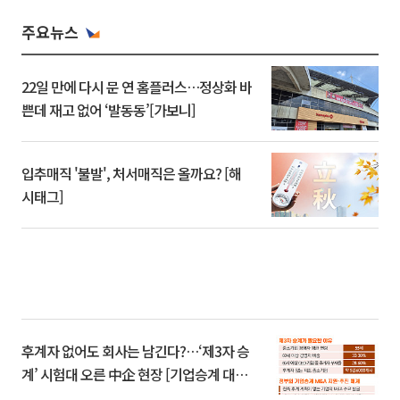
주요뉴스
22일 만에 다시 문 연 홈플러스…정상화 바
쁜데 재고 없어 ‘발동동’[가보니]
입추매직 '불발', 처서매직은 올까요? [해
시태그]
후계자 없어도 회사는 남긴다?…‘제3자 승
계’ 시험대 오른 中企 현장 [기업승계 대전
환]