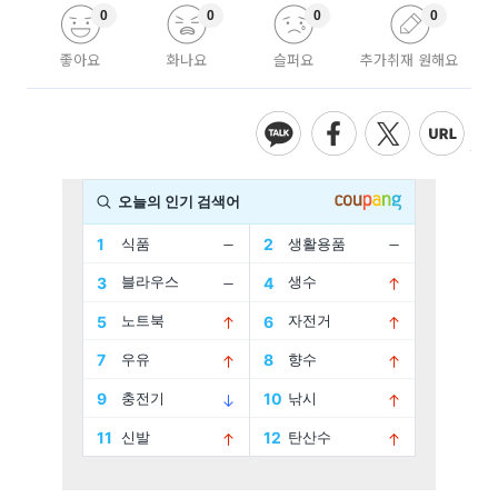
0
0
0
0
좋아요
화나요
슬퍼요
추가취재 원해요