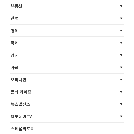
부동산
산업
경제
국제
정치
사회
오피니언
문화·라이프
뉴스발전소
이투데이TV
스페셜리포트