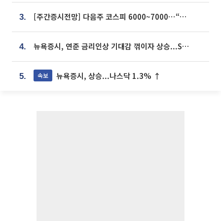
[주간증시전망] 다음주 코스피 6000~7000⋯“外人 수급은 정책이 변수”
3.
뉴욕증시, 연준 금리인상 기대감 꺾이자 상승...S&P500 사상 최고치 [종합]
4.
뉴욕증시, 상승...나스닥 1.3% ↑
속보
5.