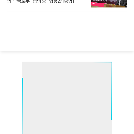
의'⋯국토부 "협의 중" 입장만 [종합]