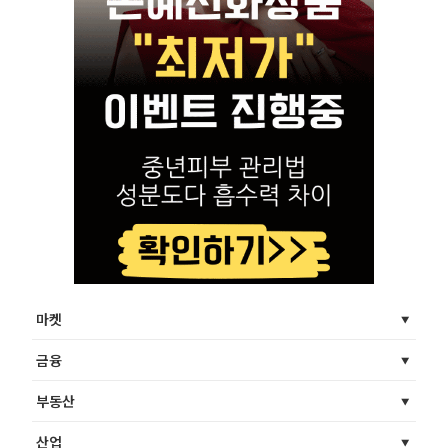
마켓
금융
부동산
산업