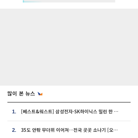
많이 본 뉴스
[베스트&워스트] 삼성전자·SK하이닉스 밀린 한 주…상상인증권은 85% 급등
1.
35도 안팎 무더위 이어져…전국 곳곳 소나기 [오늘 날씨]
2.