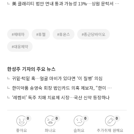
美 클래리티 법안 연내 통과 가능성 13%…상원 문턱서 제동
#제테마
#휴젤
#휴온스
#종근당바이오
#대웅제약
한성주 기자의 주요 뉴스
귀밑·턱밑 혹…얼굴 마비가 있다면 ‘이 질병’ 의심
한미약품 송영숙 회장 법인카드 의혹 제보자, “한미 잘 되기 바라는 마음”
‘레켐비’ 독주 치매 치료제 시장…국산 신약 등장하나
0
0
0
0
좋아요
화나요
슬퍼요
추가취재 원해요