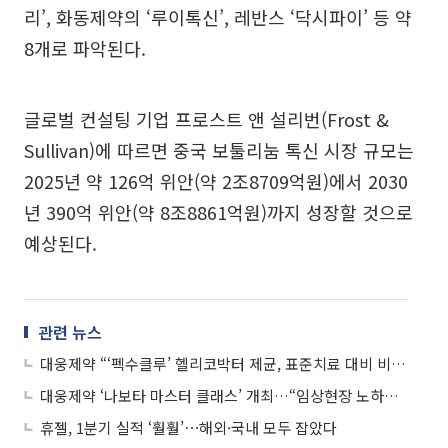
리’, 화동제약의 ‘루이톡신’, 레반스 ‘닥시파이’ 등 약
8개로 파악된다.
글로벌 컨설팅 기업 프로스트 앤 설리번(Frost &
Sullivan)에 따르면 중국 보툴리눔 톡신 시장 규모는
2025년 약 126억 위안(약 2조8709억원)에서 2030
년 390억 위안(약 8조8861억원)까지 성장할 것으로
예상된다.
관련 뉴스
대웅제약 “‘펙수클루’ 헬리코박터 제균, 표준치료 대비 비열등성·안전성 확인”
대웅제약 ‘나보타 마스터 클래스’ 개최…“임상현장 노하우 공유”
휴젤, 1분기 실적 ‘훨훨’⋯해외·국내 모두 잡았다