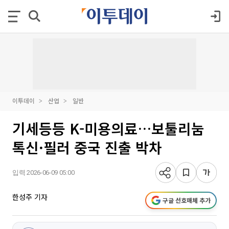
이투데이
산업
일반
기세등등 K-미용의료…보툴리눔
톡신·필러 중국 진출 박차
입력 2026-06-09 05:00
한성주 기자
구글 선호매체 추가