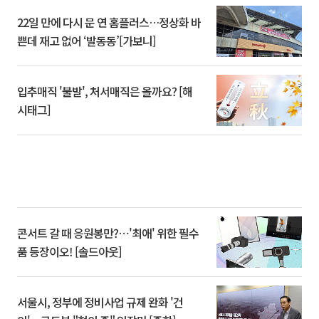
22일 만에 다시 문 연 홈플러스…정상화 바
쁜데 재고 없어 ‘발동동’[가보니]
입추매직 '불발', 처서매직은 올까요? [해
시태그]
콘서트 갈 때 응원봉만?⋯'최애' 위한 필수
품 등장이오! [솔드아웃]
서울시, 정부에 정비사업 규제 완화 '건