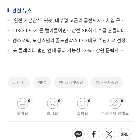
관련 뉴스
‘완전 자본잠식’ 핏펫, 대부업 고금리 급전까지…차입 구조 ‘악성화’에 프리IPO 사활
113조 IPO가 돈 빨아들이면…삼전·SK하닉 수급 흔들리나
앤스로픽, 모건스탠리·골드만삭스 IPO 대표 주관사로 선정
美 클래리티 법안 연내 통과 가능성 13%…상원 문턱서 제동
#마르디
#IPO
#미래에셋증권
#NH투자증권
0
0
0
0
좋아요
화나요
슬퍼요
추가취재 원해요