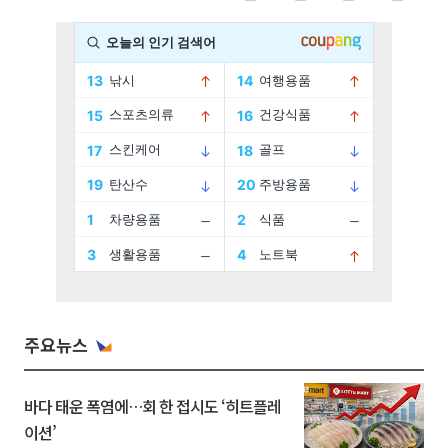
주요뉴스
바다 태운 폭염에…회 한 접시도 ‘히트플레
이션’