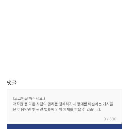
댓글
0 / 300