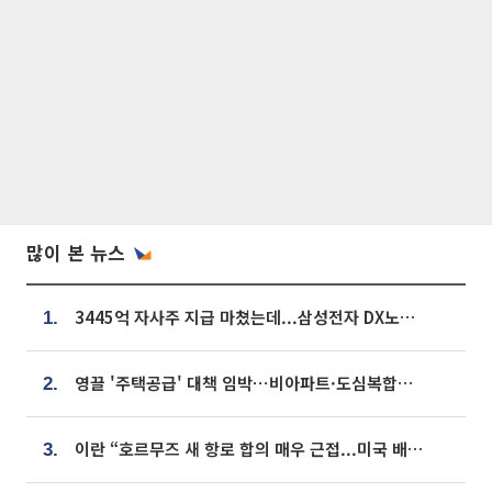
많이 본 뉴스
3445억 자사주 지급 마쳤는데...삼성전자 DX노조, 뒤늦은 '떼쓰기 집회'
1.
영끌 '주택공급' 대책 임박⋯비아파트·도심복합까지 총동원
2.
이란 “호르무즈 새 항로 합의 매우 근접...미국 배상 먼저”
3.