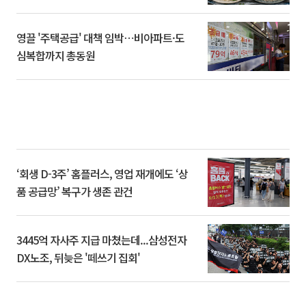
영끌 '주택공급' 대책 임박⋯비아파트·도
심복합까지 총동원
‘회생 D-3주’ 홈플러스, 영업 재개에도 ‘상
품 공급망’ 복구가 생존 관건
3445억 자사주 지급 마쳤는데...삼성전자
DX노조, 뒤늦은 '떼쓰기 집회'