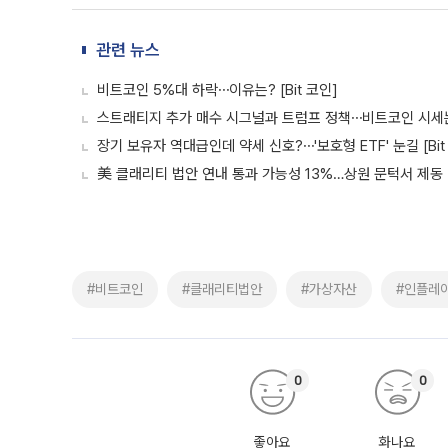
관련 뉴스
비트코인 5%대 하락⋯이유는? [Bit 코인]
스트래티지 추가 매수 시그널과 트럼프 정책⋯비트코인 시세는? 
장기 보유자 역대급인데 약세 신호?⋯'보호형 ETF' 눈길 [Bit
美 클래리티 법안 연내 통과 가능성 13%…상원 문턱서 제동
#비트코인
#클래리티법안
#가상자산
#인플레
0
0
좋아요
화나요