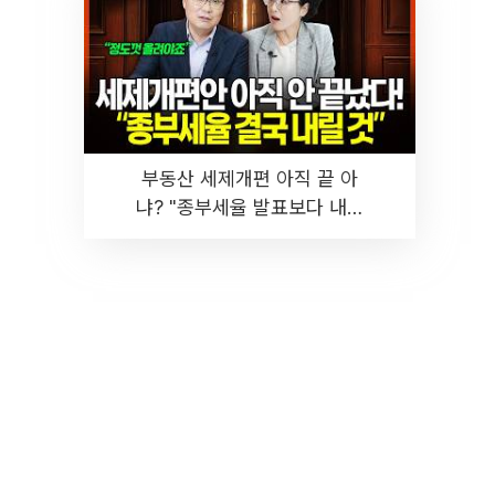
부동산 세제개편 아직 끝 아
냐? "종부세율 발표보다 내릴
것" 장기거주·양도세 전망 I 집
땅지성 I 김인만, 진미윤