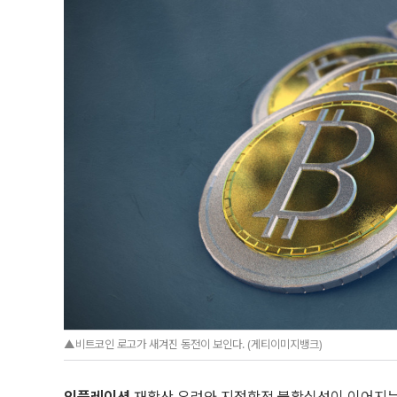
▲비트코인 로고가 새겨진 동전이 보인다. (게티이미지뱅크)