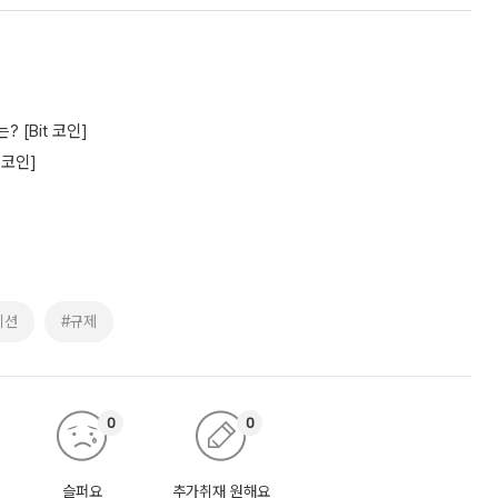
[Bit 코인]
 코인]
이션
#규제
0
0
슬퍼요
추가취재 원해요