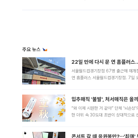
주요 뉴스
22일 만에 다시 문 연 홈플러스
서울월드컵경기장점 67명 출근해 재개점 
연 홈플러스 서울월드컵경기장점. 7일 
우유, 과일 같은 신선식품이 차근차근 자
입추매직 '불발', 처서매직은 올
“와 이제 시원한 거 같아” 단체 ‘뇌손상
한 더위 속 30도대 초반이 상대적으로
지역에 있었습니다. 7월 말에는 서풍과
콘서트 갈 때 응원봉만?⋯'최애'