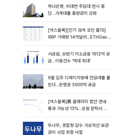
하나은행, 비대면 주담대 한시 중
단…가계대출 총량관리 강화
[넥스블록][인기 검색 코인 톱15]
XRP 거래량 14억달러…ETHGas
급등·Bless 급락…고변동 알트 부각
서금원, 상반기 미소금융 1612억 공
급…이용건수 ‘역대 최대’
9월 입주 디에이치방배 잔금대출 풀
린다…은행권 3000억 공급
[넥스블록]美 클래리티 법안 연내
통과 가능성 13%…상원 문턱서 제
동
두나무, 경찰청 압수 가상자산 보관·
관리 사업 최종 낙찰