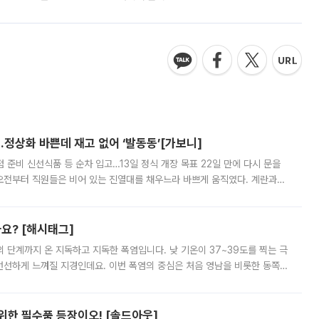
…정상화 바쁜데 재고 없어 ‘발동동’[가보니]
준비 신선식품 등 순차 입고…13일 정식 개장 목표 22일 만에 다시 문을
오전부터 직원들은 비어 있는 진열대를 채우느라 바쁘게 움직였다. 계란과
리를 잡기 시작했지만, 매장 곳곳엔 여전히 텅 빈 매대가 먼저 눈에 들어왔
까요? [해시태그]
’의 단계까지 온 지독하고 지독한 폭염입니다. 낮 기온이 37~39도를 찍는 극
 선선하게 느껴질 지경인데요. 이번 폭염의 중심은 처음 영남을 비롯한 동쪽
 북서풍이 산맥을 넘어 영남 쪽으로 내려오면서 뜨겁고 건조해졌는데요.
 위한 필수품 등장이오! [솔드아웃]