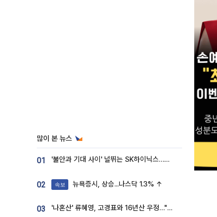
많이 본 뉴스
'불안과 기대 사이' 널뛰는 SK하이닉스…증권가 "HBM4·LTA 기반 펀터멘털 견고"
01
뉴욕증시, 상승...나스닥 1.3% ↑
02
속보
'나혼산' 류혜영, 고경표와 16년산 우정…"자취방서 부모님과 마주쳐"
03