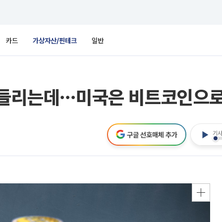
카드
가상자산/핀테크
일반
들리는데⋯미국은 비트코인으로 집
기사
구글 선호매체 추가