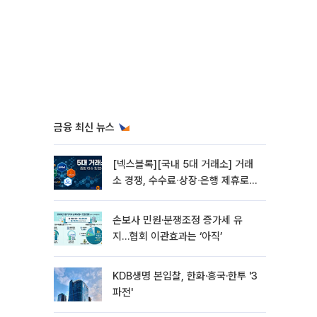
금융 최신 뉴스
[넥스블록][국내 5대 거래소] 거래
소 경쟁, 수수료∙상장∙은행 제휴로
옮겨 붙었다
손보사 민원·분쟁조정 증가세 유
지…협회 이관효과는 ‘아직’
KDB생명 본입찰, 한화·흥국·한투 '3
파전'