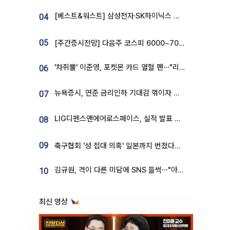
[베스트&워스트] 삼성전자·SK하이닉스 밀린 한 주…상상인증권은 85% 급등
04
05
[주간증시전망] 다음주 코스피 6000~7000⋯“外人 수급은 정책이 변수”
'차쥐뿔' 이준영, 포켓몬 카드 열혈 팬⋯"리셀러 처단할 것"
06
뉴욕증시, 연준 금리인하 기대감 꺾이자 상승...S&P500 사상 최고치 [종합]
07
LIG디펜스앤에어로스페이스, 실적 발표 후 급락→반등⋯증권가 “28년까지 튼튼”
08
09
축구협회 '성 접대 의혹' 일본까지 번졌다…日 심판 실명 공개
김규원, 격이 다른 미담에 SNS 들썩⋯"아이 속옷 빨고 졸업식도 참석"
10
최신 영상