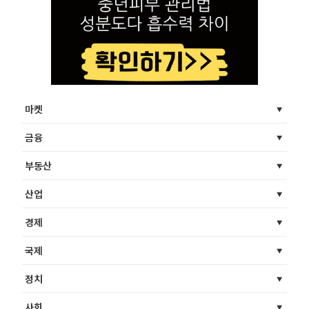
마켓
금융
부동산
산업
경제
국제
정치
사회