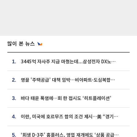
많이 본 뉴스
3445억 자사주 지급 마쳤는데...삼성전자 DX노조, 뒤늦은 '떼쓰기 집회'
1.
영끌 '주택공급' 대책 임박⋯비아파트·도심복합까지 총동원
2.
바다 태운 폭염에…회 한 접시도 ‘히트플레이션’
3.
이란, 미국에 호르무즈 합의 조건 제시…美 “경기 아직 안 끝나” [종합]
4.
‘회생 D-3주’ 홈플러스, 영업 재개에도 ‘상품 공급망’ 복구가 생존 관건
5.