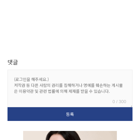
댓글
0 / 300