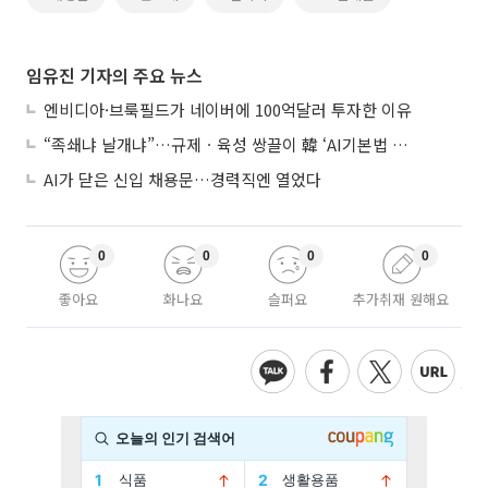
임유진 기자의 주요 뉴스
엔비디아·브룩필드가 네이버에 100억달러 투자한 이유
“족쇄냐 날개냐”…규제ㆍ육성 쌍끌이 韓 ‘AI기본법 개정안’ 오늘 시행
AI가 닫은 신입 채용문…경력직엔 열었다
0
0
0
0
좋아요
화나요
슬퍼요
추가취재 원해요