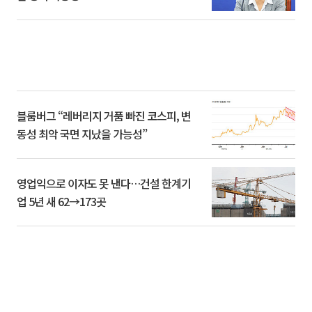
블룸버그 “레버리지 거품 빠진 코스피, 변
동성 최악 국면 지났을 가능성”
영업익으로 이자도 못 낸다…건설 한계기
업 5년 새 62→173곳