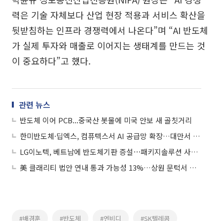
력은 기술 자체보다 산업 현장 적용과 서비스 확산을
뒷받침하는 인프라 경쟁력에서 나온다”며 “AI 반도체
가 실제 투자와 매출로 이어지는 생태계를 만드는 것
이 중요하다”고 했다.
관련 뉴스
반도체 이어 PCB...중국산 봇물에 미국 안보 새 골칫거리
한미반도체·딥엑스, 컴퓨텍스서 AI 공급망 확장…대만서 빛난 韓기업
LG이노텍, 베트남에 반도체기판 증설⋯패키지솔루션 사업 3조 육성 드라이브
美 클래리티 법안 연내 통과 가능성 13%…상원 문턱서 제동
#배경훈
#반도체
#엔비디
#SK텔레콤