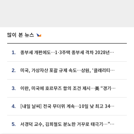
많이 본 뉴스
종부세 개편에도…1·3주택 종부세 격차 2028년부터 확대
1.
미국, 가상자산 포괄 규제 속도…상원, ‘클래리티법’ 9월 절차투표 추진
2.
이란, 미국에 호르무즈 합의 조건 제시…美 “경기 아직 안 끝나” [종합]
3.
[내일 날씨] 전국 무더위 계속…10일 낮 최고 34도 육박
4.
서경덕 교수, 김희철도 분노한 거꾸로 태극기⋯"엉터리는 아냐, 아쉬울 뿐"
5.