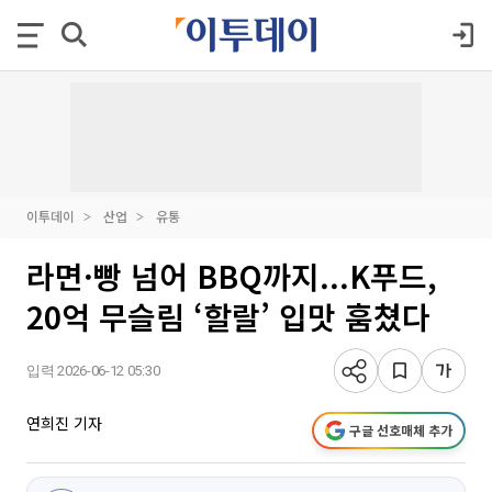
이투데이
산업
유통
라면·빵 넘어 BBQ까지...K푸드,
20억 무슬림 ‘할랄’ 입맛 훔쳤다
입력 2026-06-12 05:30
연희진 기자
구글 선호매체 추가