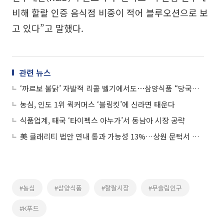
비해 할랄 인증 음식점 비중이 적어 블루오션으로 보
고 있다”고 말했다.
관련 뉴스
‘까르보 불닭’ 자발적 리콜 벨기에서도⋯삼양식품 “당국과 협의 중인 건”
농심, 인도 1위 퀵커머스 ‘블링킷’에 신라면 태운다
식품업계, 태국 ‘타이펙스 아누가’서 동남아 시장 공략
美 클래리티 법안 연내 통과 가능성 13%…상원 문턱서 제동
#농심
#삼양식품
#할랄시장
#무슬림인구
#K푸드