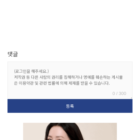
댓글
0 / 300