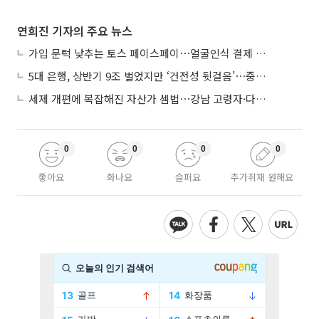
연희진 기자의 주요 뉴스
가입 문턱 낮추는 토스 페이스페이⋯얼굴인식 결제 확산 속도낸다
5대 은행, 상반기 9조 벌었지만 ‘건전성 뒷걸음’⋯중기대출 문턱 높아지나
세제 개편에 복잡해진 자산가 셈법⋯강남 고령자·다주택자 ‘자산재편 고심’
0
0
0
0
좋아요
화나요
슬퍼요
추가취재 원해요