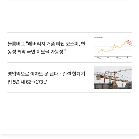
블룸버그 “레버리지 거품 빠진 코스피, 변
동성 최악 국면 지났을 가능성”
영업익으로 이자도 못 낸다…건설 한계기
업 5년 새 62→173곳