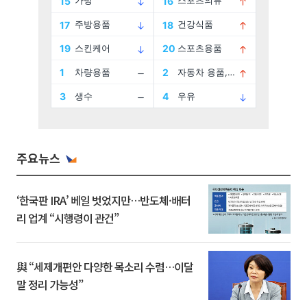
주요뉴스
‘한국판 IRA’ 베일 벗었지만…반도체·배터
리 업계 “시행령이 관건”
與 “세제개편안 다양한 목소리 수렴…이달
말 정리 가능성”