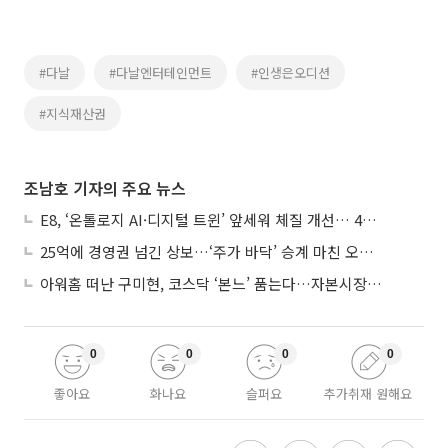
#다날
#다날엔터테인먼트
#인생은오디션
#지식재산권
조남호 기자의 주요 뉴스
E8, ‘온톨로지 AI·디지털 트윈’ 앞세워 체질 개선… 4분기 흑자전환 총력
25억에 경영권 넘긴 상보…‘주가 바닥’ 승계 마친 오너 2세, 주가 부양 나설까
아워홈 떠난 구미현, 코스닥 ‘본느’ 품는다…자본시장 전면 등판
0
0
0
0
좋아요
화나요
슬퍼요
추가취재 원해요