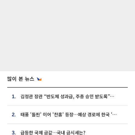
많이 본 뉴스
김정관 장관 “반도체 성과급, 주총 승인 받도록”…상법·자본시장법 개정 시사
1.
태풍 '돌핀' 이어 '찬홈' 등장…예상 경로에 한국 '한숨'
2.
급등한 국제 금값…국내 금시세는?
3.