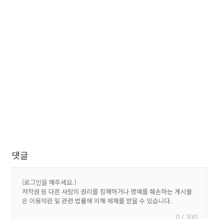
댓글
0 / 300