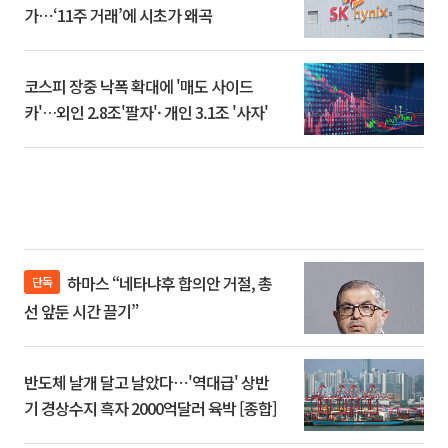
가⋯‘11주 거래’에 시초가 왜곡
코스피 장중 낙폭 확대에 '매도 사이드
카'…외인 2.8조'팔자'· 개인 3.1조 '사자'
하마스 “네타냐후 합의안 거절, 총
단독
선 앞둔 시간 끌기”
반도체 날개 달고 날았다⋯'역대급' 상반
기 경상수지 흑자 2000억달러 육박 [종합]