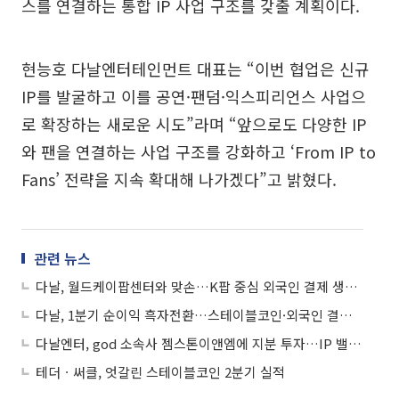
스를 연결하는 통합 IP 사업 구조를 갖출 계획이다.
현능호 다날엔터테인먼트 대표는 “이번 협업은 신규
IP를 발굴하고 이를 공연·팬덤·익스피리언스 사업으
로 확장하는 새로운 시도”라며 “앞으로도 다양한 IP
와 팬을 연결하는 사업 구조를 강화하고 ‘From IP to
Fans’ 전략을 지속 확대해 나가겠다”고 밝혔다.
관련 뉴스
다날, 월드케이팝센터와 맞손…K팝 중심 외국인 결제 생태계 넓힌다
다날, 1분기 순이익 흑자전환…스테이블코인·외국인 결제 사업 확대
다날엔터, god 소속사 젬스톤이앤엠에 지분 투자…IP 밸류체인 완성
테더ㆍ써클, 엇갈린 스테이블코인 2분기 실적