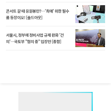
콘서트 갈 때 응원봉만?⋯'최애' 위한 필수
품 등장이오! [솔드아웃]
서울시, 정부에 정비사업 규제 완화 '건
의'⋯국토부 "협의 중" 입장만 [종합]