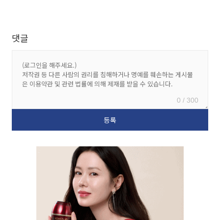
댓글
0 / 300