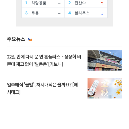
주요뉴스
22일 만에 다시 문 연 홈플러스…정상화 바
쁜데 재고 없어 ‘발동동’[가보니]
입추매직 '불발', 처서매직은 올까요? [해
시태그]