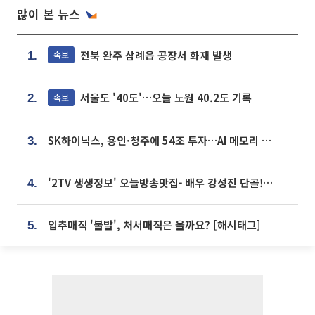
많이 본 뉴스
전북 완주 삼례읍 공장서 화재 발생
속보
1.
서울도 '40도'…오늘 노원 40.2도 기록
속보
2.
SK하이닉스, 용인·청주에 54조 투자…AI 메모리 생산기지 키운다
3.
'2TV 생생정보' 오늘방송맛집- 배우 강성진 단골! 쌀국수ㆍ푸팟퐁 커리 맛집 '블○○○'
4.
입추매직 '불발', 처서매직은 올까요? [해시태그]
5.