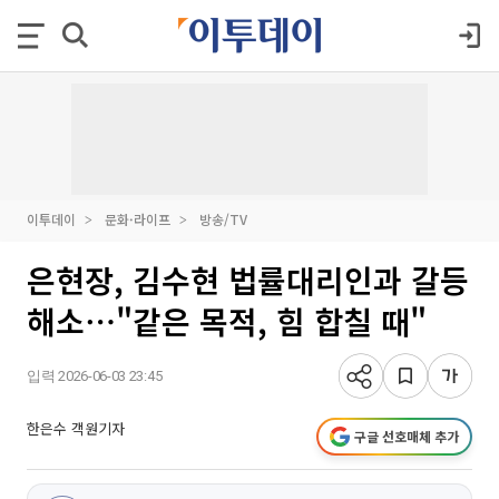
이투데이
문화·라이프
방송/TV
은현장, 김수현 법률대리인과 갈등
해소⋯"같은 목적, 힘 합칠 때"
입력 2026-06-03 23:45
한은수 객원기자
구글 선호매체 추가