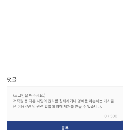
댓글
0 / 300