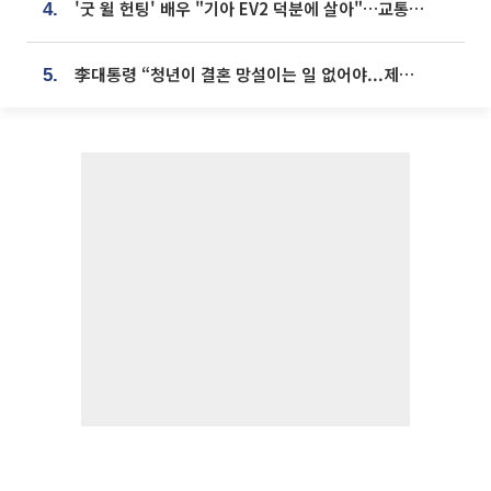
'굿 윌 헌팅' 배우 "기아 EV2 덕분에 살아"…교통사고 후 안전성 극찬
4.
李대통령 “청년이 결혼 망설이는 일 없어야...제도상 불이익 조사”
5.