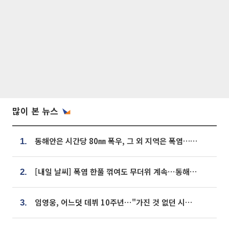
많이 본 뉴스
동해안은 시간당 80㎜ 폭우, 그 외 지역은 폭염…‘극과 극 날씨’
1.
[내일 날씨] 폭염 한풀 꺾여도 무더위 계속⋯동해안 이틀 연속 비
2.
임영웅, 어느덧 데뷔 10주년⋯"가진 것 없던 시절, 내 앞엔 20명의 팬뿐"
3.