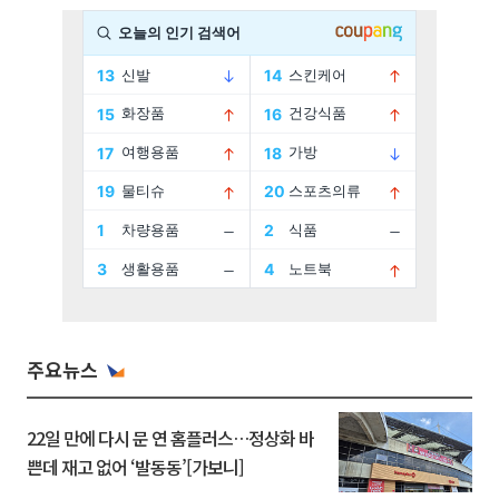
주요뉴스
22일 만에 다시 문 연 홈플러스…정상화 바
쁜데 재고 없어 ‘발동동’[가보니]