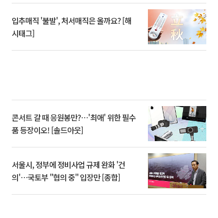
입추매직 '불발', 처서매직은 올까요? [해
시태그]
콘서트 갈 때 응원봉만?⋯'최애' 위한 필수
품 등장이오! [솔드아웃]
서울시, 정부에 정비사업 규제 완화 '건
의'⋯국토부 "협의 중" 입장만 [종합]