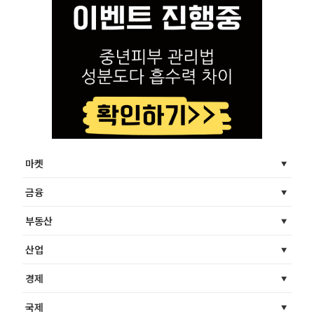
마켓
금융
부동산
산업
경제
국제