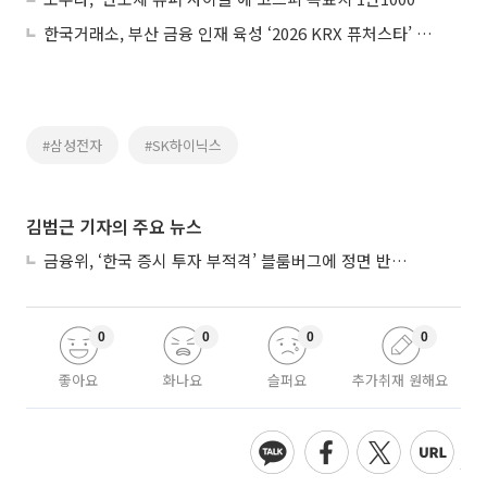
한국거래소, 부산 금융 인재 육성 ‘2026 KRX 퓨처스타’ 닻 올렸다
#삼성전자
#SK하이닉스
김범근 기자의 주요 뉴스
금융위, ‘한국 증시 투자 부적격’ 블룸버그에 정면 반박…“근거 불분명”
0
0
0
0
좋아요
화나요
슬퍼요
추가취재 원해요