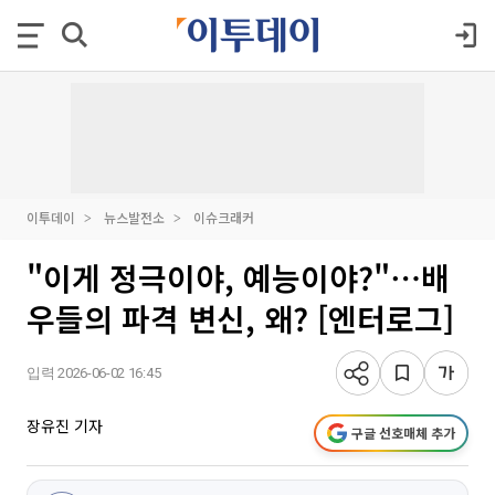
이투데이
뉴스발전소
이슈크래커
"이게 정극이야, 예능이야?"⋯배
우들의 파격 변신, 왜? [엔터로그]
입력 2026-06-02 16:45
장유진 기자
구글 선호매체 추가