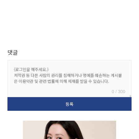
댓글
0 / 300