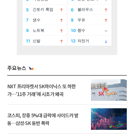
주요뉴스
NXT 프리마켓서 SK하이닉스 또 하한
가⋯‘11주 거래’에 시초가 왜곡
코스피, 장중 5%대 급락에 사이드카 발
동…삼성·SK 동반 폭락