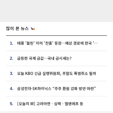
많이 본 뉴스
태풍 '돌핀' 이어 '찬홈' 등장…예상 경로에 한국 '한숨'
1.
급등한 국제 금값…국내 금시세는?
2.
오늘 KBO 긴급 실행위원회, 주말도 폭염취소 될까
3.
삼성전자·SK하이닉스 “주주 환원 강화 방안 마련”
4.
[오늘의 IR] 고려아연ㆍ심텍ㆍ엘앤에프 등
5.