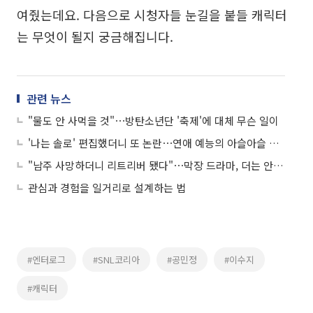
여줬는데요. 다음으로 시청자들 눈길을 붙들 캐릭터
는 무엇이 될지 궁금해집니다.
관련 뉴스
"물도 안 사먹을 것"⋯방탄소년단 '축제'에 대체 무슨 일이
'나는 솔로' 편집했더니 또 논란⋯연애 예능의 아슬아슬 줄타기
"남주 사망하더니 리트리버 됐다"⋯막장 드라마, 더는 안 먹히나요?
관심과 경험을 일거리로 설계하는 법
#엔터로그
#SNL코리아
#공민정
#이수지
#캐릭터