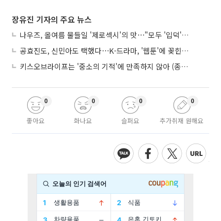
장유진 기자의 주요 뉴스
나우즈, 올여름 물들일 '제로섹시'의 맛⋯"모두 '입덕'시킬 것"
공효진도, 신민아도 택했다⋯K-드라마, '웹툰'에 꽂힌 이유
키스오브라이프는 '중소의 기적'에 만족하지 않아 (종합)
0
0
0
0
좋아요
화나요
슬퍼요
추가취재 원해요