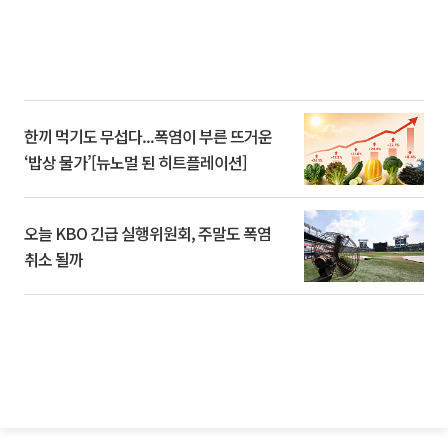
한끼 먹기도 무섭다...폭염이 부른 뜨거운
‘밥상 물가’[뉴노멀 된 히트플레이션]
오늘 KBO 긴급 실행위원회, 주말도 폭염
취소 될까