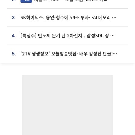
SK하이닉스, 용인·청주에 54조 투자…AI 메모리 생산기지 키운다
3.
[특징주] 반도체 온기 탄 2차전지...삼성SDI, 장 초반 7% 넘게 껑충
4.
'2TV 생생정보' 오늘방송맛집- 배우 강성진 단골! 쌀국수ㆍ푸팟퐁 커리 맛집 '블○○○'
5.