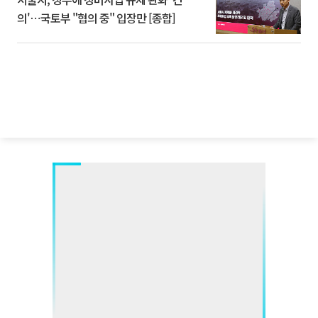
의'⋯국토부 "협의 중" 입장만 [종합]