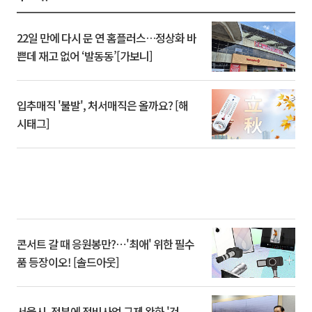
22일 만에 다시 문 연 홈플러스…정상화 바
쁜데 재고 없어 ‘발동동’[가보니]
입추매직 '불발', 처서매직은 올까요? [해
시태그]
콘서트 갈 때 응원봉만?⋯'최애' 위한 필수
품 등장이오! [솔드아웃]
서울시, 정부에 정비사업 규제 완화 '건