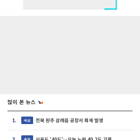
많이 본 뉴스
전북 완주 삼례읍 공장서 화재 발생
속보
1.
서울도 '40도'…오늘 노원 40.2도 기록
속보
2.