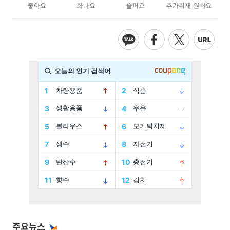
좋아요
화나요
슬퍼요
추가취재 원해요
주요뉴스