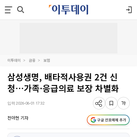
이투데이
금융
보험
삼성생명, 배타적사용권 2건 신
청⋯가족·응급의료 보장 차별화
입력 2026-06-01 17:32
전아현 기자
구글 선호매체 추가