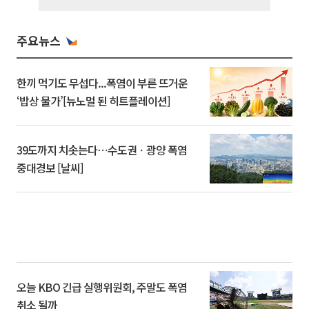
주요뉴스
한끼 먹기도 무섭다...폭염이 부른 뜨거운
‘밥상 물가’[뉴노멀 된 히트플레이션]
39도까지 치솟는다⋯수도권ㆍ광양 폭염
중대경보 [날씨]
오늘 KBO 긴급 실행위원회, 주말도 폭염
취소 될까