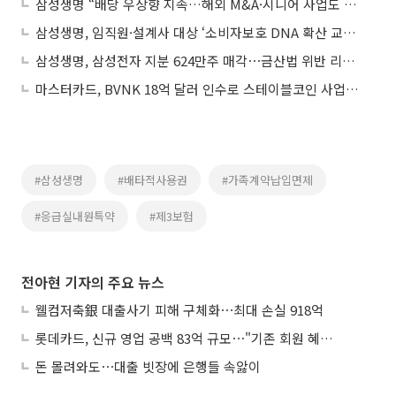
삼성생명 “배당 우상향 지속…해외 M&A·시니어 사업도 검토”
삼성생명, 임직원·설계사 대상 ‘소비자보호 DNA 확산 교육’ 실시
삼성생명, 삼성전자 지분 624만주 매각⋯금산법 위반 리스크 선제 해소
마스터카드, BVNK 18억 달러 인수로 스테이블코인 사업 본격 확장
#삼성생명
#배타적사용권
#가족계약납입면제
#응급실내원특약
#제3보험
전아현 기자의 주요 뉴스
웰컴저축銀 대출사기 피해 구체화⋯최대 손실 918억
롯데카드, 신규 영업 공백 83억 규모⋯"기존 회원 혜택으로 방어"
돈 몰려와도⋯대출 빗장에 은행들 속앓이