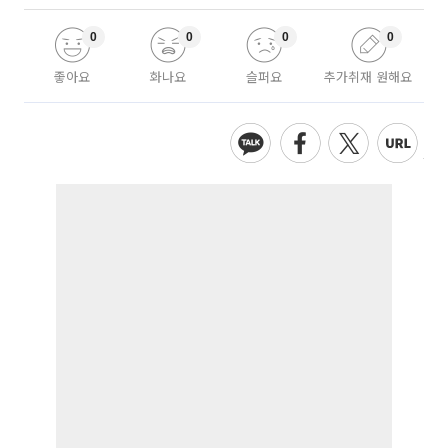
0
0
0
0
좋아요
화나요
슬퍼요
추가취재 원해요