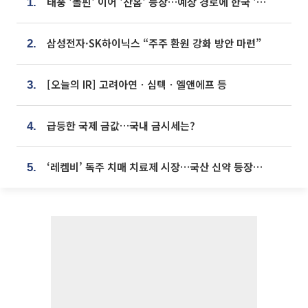
태풍 '돌핀' 이어 '찬홈' 등장…예상 경로에 한국 '한숨'
1.
삼성전자·SK하이닉스 “주주 환원 강화 방안 마련”
2.
[오늘의 IR] 고려아연ㆍ심텍ㆍ엘앤에프 등
3.
급등한 국제 금값…국내 금시세는?
4.
‘레켐비’ 독주 치매 치료제 시장…국산 신약 등장하나
5.