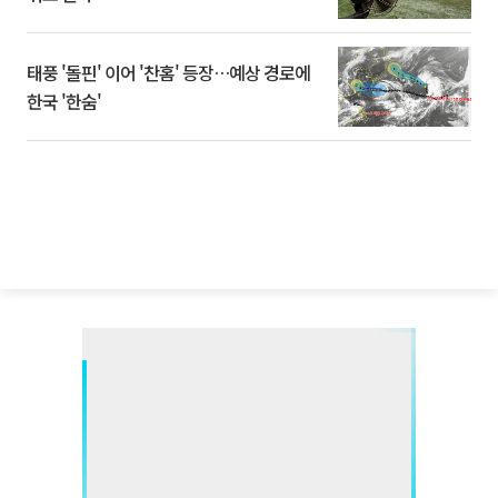
태풍 '돌핀' 이어 '찬홈' 등장…예상 경로에
한국 '한숨'