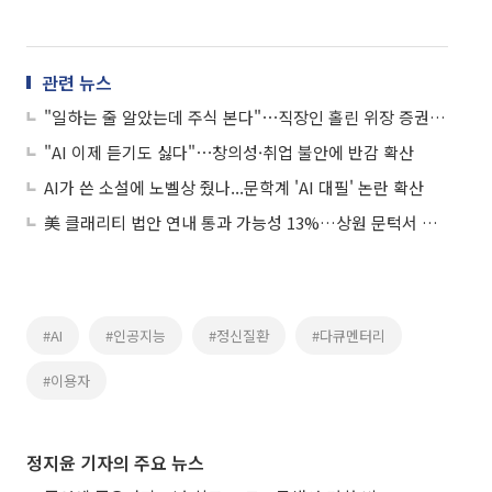
관련 뉴스
"일하는 줄 알았는데 주식 본다"⋯직장인 홀린 위장 증권 사이트
"AI 이제 듣기도 싫다"⋯창의성·취업 불안에 반감 확산
AI가 쓴 소설에 노벨상 줬나...문학계 'AI 대필' 논란 확산
美 클래리티 법안 연내 통과 가능성 13%…상원 문턱서 제동
#AI
#인공지능
#정신질환
#다큐멘터리
#이용자
정지윤 기자의 주요 뉴스