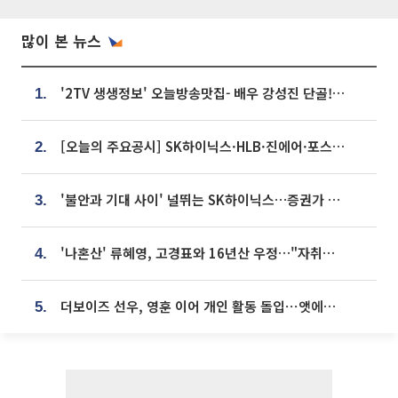
많이 본 뉴스
'2TV 생생정보' 오늘방송맛집- 배우 강성진 단골! 쌀국수ㆍ푸팟퐁 커리 맛집 '블○○○'
1.
[오늘의 주요공시] SK하이닉스·HLB·진에어·포스코홀딩스·네이버·대우건설 등
2.
'불안과 기대 사이' 널뛰는 SK하이닉스…증권가 "HBM4·LTA 기반 펀터멘털 견고"
3.
'나혼산' 류혜영, 고경표와 16년산 우정…"자취방서 부모님과 마주쳐"
4.
더보이즈 선우, 영훈 이어 개인 활동 돌입⋯앳에어리어와 전속계약
5.