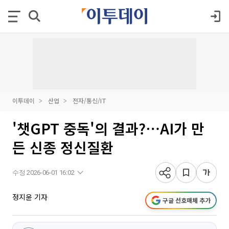
이투데이
산업
전자/통신/IT
'챗GPT 중독'의 결과?⋯AI가 만
든 신종 정신질환
수정 2026-06-01 16:02
정지윤 기자
구글 선호매체 추가