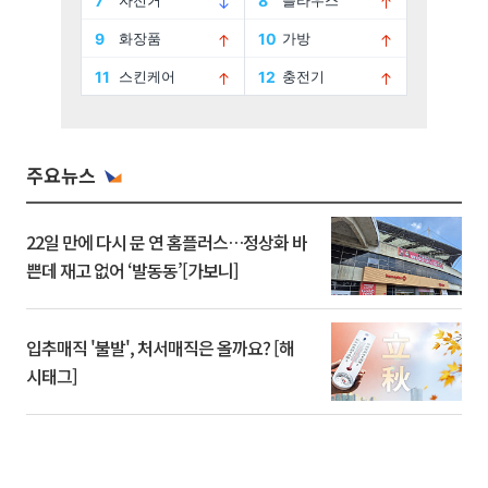
주요뉴스
22일 만에 다시 문 연 홈플러스…정상화 바
쁜데 재고 없어 ‘발동동’[가보니]
입추매직 '불발', 처서매직은 올까요? [해
시태그]