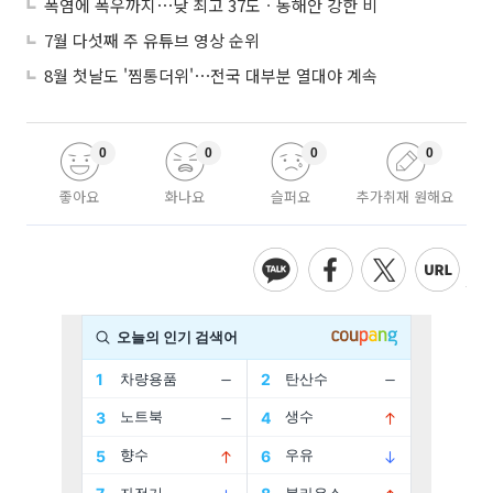
폭염에 폭우까지⋯낮 최고 37도ㆍ동해안 강한 비
7월 다섯째 주 유튜브 영상 순위
8월 첫날도 '찜통더위'⋯전국 대부분 열대야 계속
0
0
0
0
좋아요
화나요
슬퍼요
추가취재 원해요