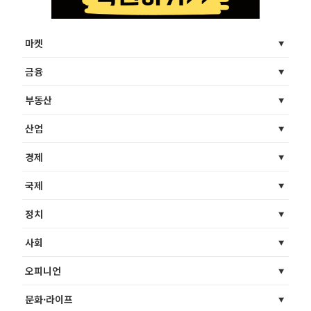
마켓
금융
부동산
산업
경제
국제
정치
사회
오피니언
문화·라이프