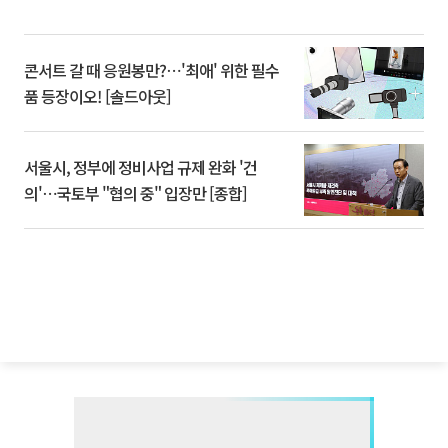
콘서트 갈 때 응원봉만?⋯'최애' 위한 필수
품 등장이오! [솔드아웃]
서울시, 정부에 정비사업 규제 완화 '건
의'⋯국토부 "협의 중" 입장만 [종합]