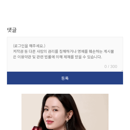
댓글
0 / 300