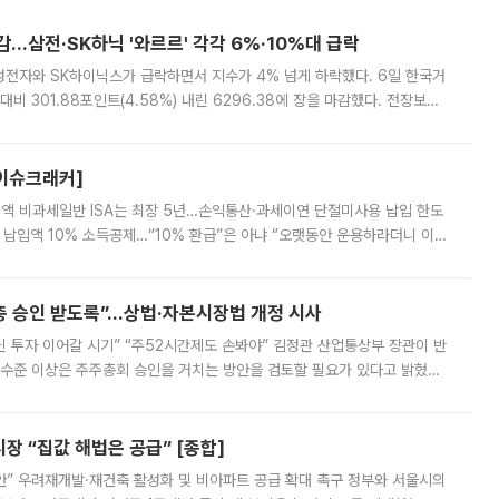
감…삼전·SK하닉 '와르르' 각각 6%·10%대 급락
삼성전자와 SK하이닉스가 급락하면서 지수가 4% 넘게 하락했다. 6일 한국거
비 301.88포인트(4.58%) 내린 6296.38에 장을 마감했다. 전장보다
스피는 장중 한때 6550.94까지 오르기도 했으나 6238.32까지 밀리기도 했
[이슈크래커]
 전액 비과세일반 ISA는 최장 5년…손익통산·과세이연 단절미사용 납입 한도
납입액 10% 소득공제…“10% 환급”은 아냐 “오랫동안 운용하라더니 이제
 ‘만능 절세 통장’으로 불리는 개인종합자산관리계좌(ISA)가 두 갈래로 개
주총 승인 받도록”…상법·자본시장법 개정 시사
닌 투자 이어갈 시기” “주52시간제도 손봐야” 김정관 산업통상부 장관이 반
 수준 이상은 주주총회 승인을 거치는 방안을 검토할 필요가 있다고 밝혔다.
배구조와 주주권 강화 논의가 이어지는 가운데, 핵심 연구인력에 대한
 “집값 해법은 공급” [종합]
안” 우려재개발·재건축 활성화 및 비아파트 공급 확대 촉구 정부와 서울시의