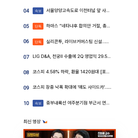
서울양양고속도로 이천터널 앞 사고 발생
04
속보
하마스 “네타냐후 합의안 거절, 총선 앞두고 시간 끌기”
05
단독
06
실리콘투, 라이브커머스팀 신설…K뷰티 ‘글로벌 판매망’ 확대[K뷰티 라방戰]
단독
LIG D&A, 천궁Ⅱ 수출에 2Q 영업익 29.5%↑…수주잔고 24.6조 [종합]
07
코스피 4.58% 하락, 환율 1420원대 [포토]
08
코스피 장중 낙폭 확대에 '매도 사이드카'…외인 2.8조'팔자'· 개인 3.1조 '사자'
09
중부내륙선 여주분기점 부근서 연이은 추돌사고 발생
10
속보
최신 영상