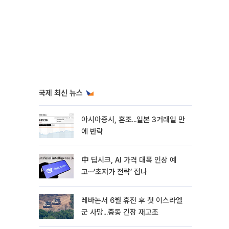
국제 최신 뉴스
아시아증시, 혼조...일본 3거래일 만
에 반락
中 딥시크, AI 가격 대폭 인상 예
고⋯‘초저가 전략’ 접나
레바논서 6월 휴전 후 첫 이스라엘
군 사망...중동 긴장 재고조