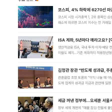
코스피, 4% 하락에 6270선 마
코스피 시장 시가총액 1, 2위 종목인 
래소에 따르면 코스피 지수는 전 거래일 대
1.81% 내린 6478.75에 출발한 코
다. 이날 오전
ISA 계좌, 5년마다 깨라고요? 
생산적금융 ISA, 국내 투자 이자·배당
이월도 폐지…기존 계좌까지 적용청년형 
는 5년마다 계좌를 해지하라는 건가요?”
편을
김정관 장관 “반도체 성과급, 
관훈클럽 초청 토론회 “이익 나눌 때 아
도체 업계의 성과급 지급과 관련해 일정
최근 상법·자본시장법 개정으로 기업 지
세금 꺼낸 정부에…오세훈 서울시장
정부 세제 개편에 “매물 잠김·전월세 불