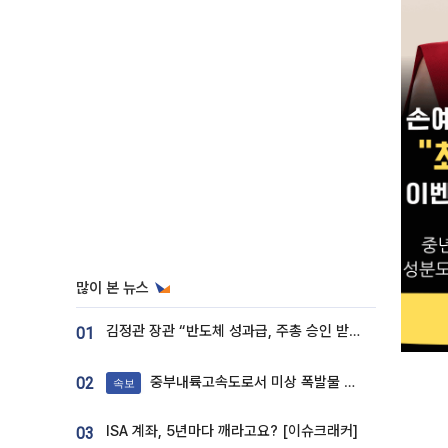
많이 본 뉴스
김정관 장관 “반도체 성과급, 주총 승인 받도록”…상법·자본시장법 개정 시사
01
중부내륙고속도로서 미상 폭발물 발견
02
속보
ISA 계좌, 5년마다 깨라고요? [이슈크래커]
03