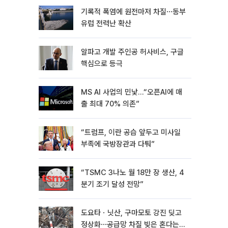
기록적 폭염에 원전마저 차질⋯동부
유럽 전력난 확산
알파고 개발 주인공 허사비스, 구글
핵심으로 등극
MS AI 사업의 민낯…“오픈AI에 매
출 최대 70% 의존”
“트럼프, 이란 공습 앞두고 미사일
부족에 국방장관과 다퉈”
“TSMC 3나노 월 18만 장 생산, 4
분기 조기 달성 전망”
도요타ㆍ닛산, 구마모토 강진 딪고
정상화⋯공급망 차질 빚은 혼다는