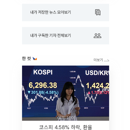
내가 저장한 뉴스 모아보기
내가 구독한 기자 전체보기
한 컷
코스피 4.58% 하락, 환율