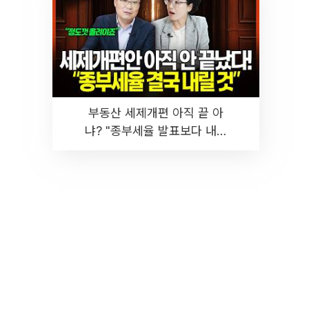
부동산 세제개편 아직 끝 아
냐? "종부세율 발표보다 내릴
것" 장기거주·양도세 전망 I 집
땅지성 I 김인만, 진미윤