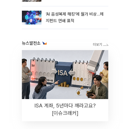
지연
‘AI 음성복제 해킹‘에 월가 비상…헤
지펀드 연쇄 표적
뉴스발전소
ISA 계좌, 5년마다 깨라고요?
[이슈크래커]