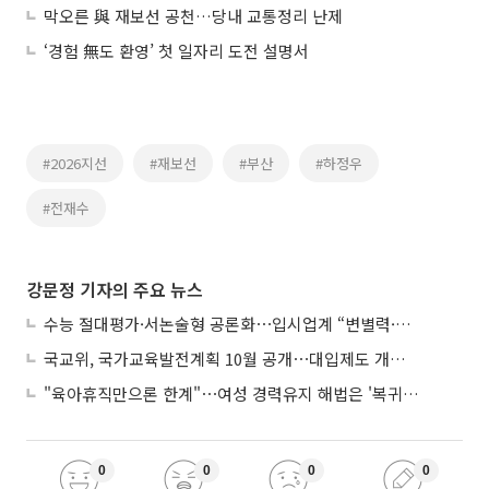
막오른 與 재보선 공천…당내 교통정리 난제
‘경험 無도 환영’ 첫 일자리 도전 설명서
#2026지선
#재보선
#부산
#하정우
#전재수
강문정 기자의 주요 뉴스
수능 절대평가·서논술형 공론화⋯입시업계 “변별력·사교육 대책 먼저”
국교위, 국가교육발전계획 10월 공개⋯대입제도 개편 공론화 추진
"육아휴직만으론 한계"⋯여성 경력유지 해법은 '복귀 후 유연근무’
0
0
0
0