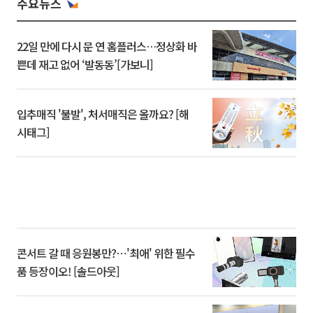
주요뉴스
22일 만에 다시 문 연 홈플러스…정상화 바
쁜데 재고 없어 ‘발동동’[가보니]
입추매직 '불발', 처서매직은 올까요? [해
시태그]
콘서트 갈 때 응원봉만?⋯'최애' 위한 필수
품 등장이오! [솔드아웃]