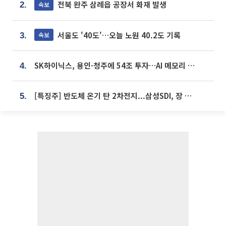
전북 완주 삼례읍 공장서 화재 발생
속보
2.
서울도 '40도'…오늘 노원 40.2도 기록
속보
3.
SK하이닉스, 용인·청주에 54조 투자…AI 메모리 생산기지 키운다
4.
[특징주] 반도체 온기 탄 2차전지...삼성SDI, 장 초반 7% 넘게 껑충
5.