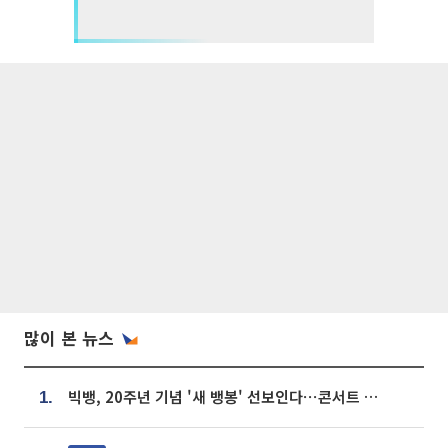
많이 본 뉴스
빅뱅, 20주년 기념 '새 뱅봉' 선보인다⋯콘서트 앞두고 팝업 개최
1.