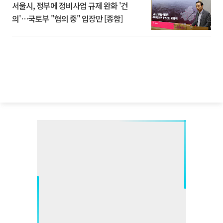
서울시, 정부에 정비사업 규제 완화 '건
의'⋯국토부 "협의 중" 입장만 [종합]