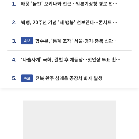
태풍 '돌핀' 오키나와 접근…일본기상청 경로 업데이트
1.
빅뱅, 20주년 기념 '새 뱅봉' 선보인다⋯콘서트 앞두고 팝업 개최
2.
합수본, '통계 조작' 서울·경기·충북 선관위 등 추가 압수수색
속보
3.
‘나솔사계’ 국화, 결별 후 재등장⋯첫인상 투표 휩쓸고 ‘인기녀’ 등극
4.
전북 완주 삼례읍 공장서 화재 발생
속보
5.