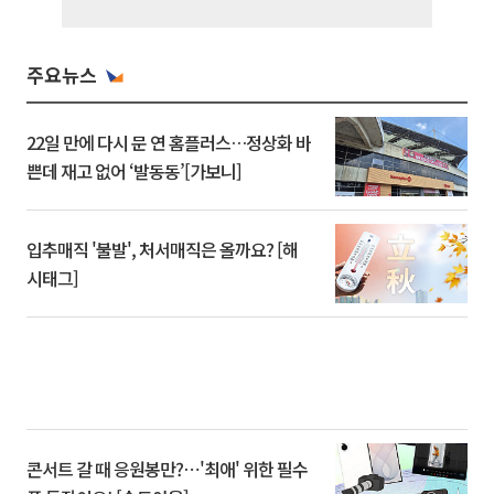
주요뉴스
22일 만에 다시 문 연 홈플러스…정상화 바
쁜데 재고 없어 ‘발동동’[가보니]
입추매직 '불발', 처서매직은 올까요? [해
시태그]
콘서트 갈 때 응원봉만?⋯'최애' 위한 필수