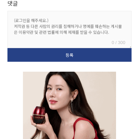
댓글
0 / 300