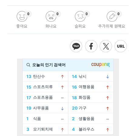
0
0
0
0
좋아요
화나요
슬퍼요
추가취재 원해요