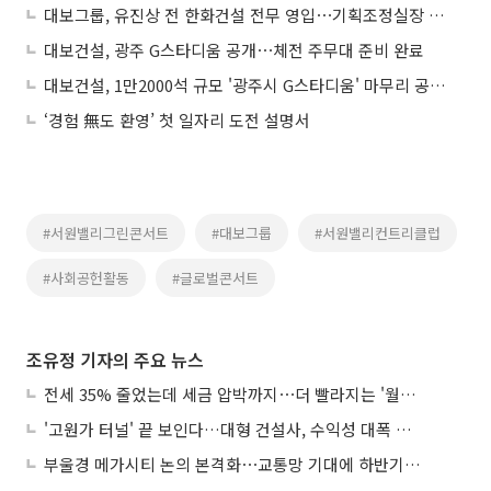
대보그룹, 유진상 전 한화건설 전무 영입⋯기획조정실장 부사장 선임
대보건설, 광주 G스타디움 공개⋯체전 주무대 준비 완료
대보건설, 1만2000석 규모 '광주시 G스타디움' 마무리 공사 박차
‘경험 無도 환영’ 첫 일자리 도전 설명서
#서원밸리그린콘서트
#대보그룹
#서원밸리컨트리클럽
#사회공헌활동
#글로벌콘서트
조유정 기자의 주요 뉴스
전세 35% 줄었는데 세금 압박까지⋯더 빨라지는 '월세화'
'고원가 터널' 끝 보인다…대형 건설사, 수익성 대폭 개선
부울경 메가시티 논의 본격화⋯교통망 기대에 하반기 분양시장 '주목'