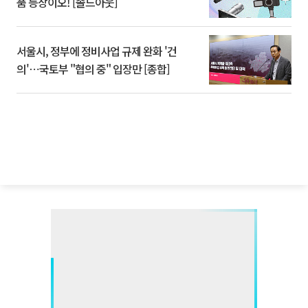
품 등장이오! [솔드아웃]
서울시, 정부에 정비사업 규제 완화 '건
의'⋯국토부 "협의 중" 입장만 [종합]