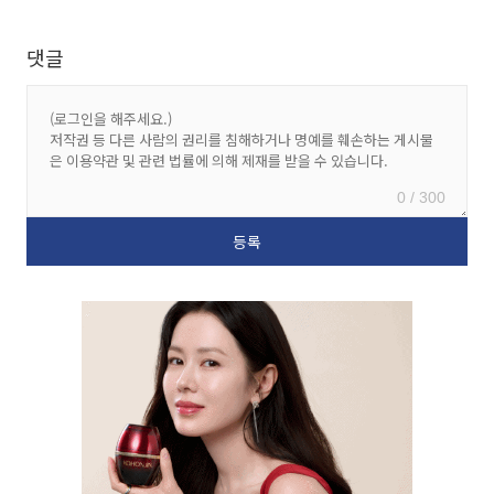
댓글
0 / 300