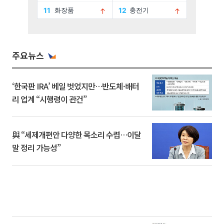
주요뉴스
‘한국판 IRA’ 베일 벗었지만…반도체·배터
리 업계 “시행령이 관건”
與 “세제개편안 다양한 목소리 수렴…이달
말 정리 가능성”