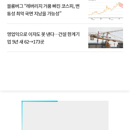
블룸버그 “레버리지 거품 빠진 코스피, 변
동성 최악 국면 지났을 가능성”
영업익으로 이자도 못 낸다…건설 한계기
업 5년 새 62→173곳