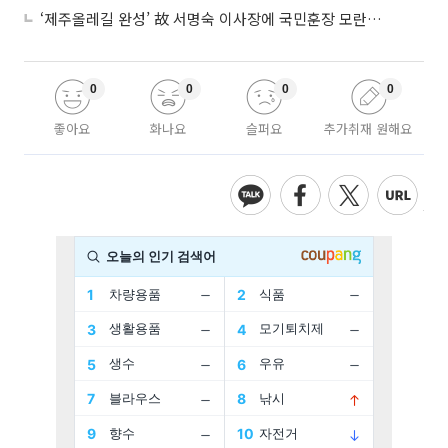
‘제주올레길 완성’ 故 서명숙 이사장에 국민훈장 모란장 추서
0
0
0
0
좋아요
화나요
슬퍼요
추가취재 원해요