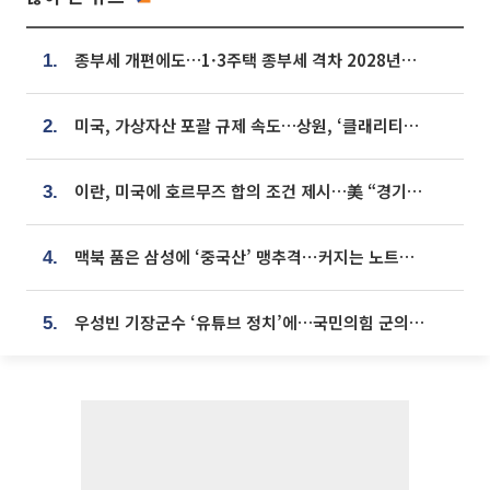
종부세 개편에도…1·3주택 종부세 격차 2028년부터 확대
1.
미국, 가상자산 포괄 규제 속도…상원, ‘클래리티법’ 9월 절차투표 추진
2.
이란, 미국에 호르무즈 합의 조건 제시…美 “경기 아직 안 끝나” [종합]
3.
맥북 품은 삼성에 ‘중국산’ 맹추격⋯커지는 노트북 OLED 시장
4.
우성빈 기장군수 ‘유튜브 정치’에…국민의힘 군의원들 집단 반발
5.