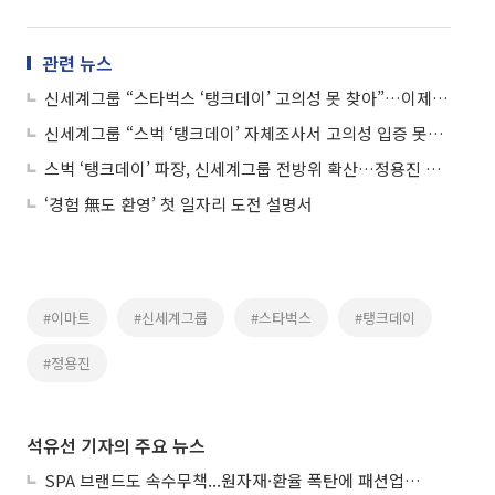
관련 뉴스
신세계그룹 “스타벅스 ‘탱크데이’ 고의성 못 찾아”…이제 ‘공’은 경찰로
신세계그룹 “스벅 ‘탱크데이’ 자체조사서 고의성 입증 못해⋯관련자 전원 직무배제”
스벅 ‘탱크데이’ 파장, 신세계그룹 전방위 확산…정용진 고발·광주 사업 제동
‘경험 無도 환영’ 첫 일자리 도전 설명서
#이마트
#신세계그룹
#스타벅스
#탱크데이
#정용진
석유선 기자의 주요 뉴스
SPA 브랜드도 속수무책...원자재·환율 폭탄에 패션업계 ‘가격 인상’