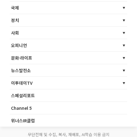
국제
정치
사회
오피니언
문화·라이프
뉴스발전소
이투데이TV
스페셜리포트
Channel 5
위너스IR클럽
무단전재 및 수집, 복사, 재배포, AI학습 이용 금지