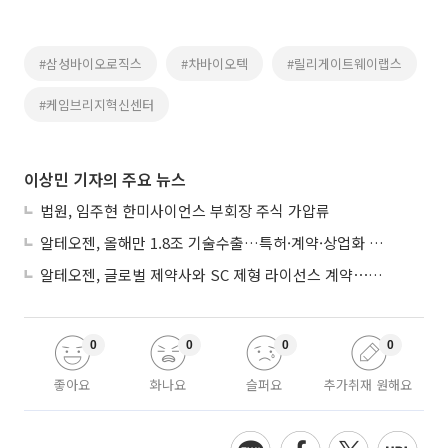
#삼성바이오로직스
#차바이오텍
#릴리게이트웨이랩스
#케임브리지혁신센터
이상민 기자의 주요 뉴스
법원, 임주현 한미사이언스 부회장 주식 가압류
알테오젠, 올해만 1.8조 기술수출…특허·계약·상업화 ‘삼박자’
알테오젠, 글로벌 제약사와 SC 제형 라이선스 계약⋯최대 5219억
0
0
0
0
좋아요
화나요
슬퍼요
추가취재 원해요