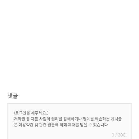
댓글
0 / 300