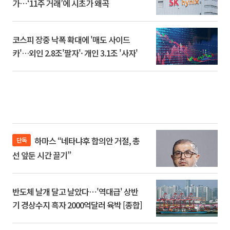
가⋯‘11주 거래’에 시초가 왜곡
코스피 장중 낙폭 확대에 '매도 사이드
카'…외인 2.8조'팔자'· 개인 3.1조 '사자'
하마스 “네타냐후 합의안 거절, 총
단독
선 앞둔 시간 끌기”
반도체 날개 달고 날았다⋯'역대급' 상반
기 경상수지 흑자 2000억달러 육박 [종합]