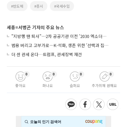
#반도체
#증시
#국세수입
세종=서병곤 기자의 주요 뉴스
"지방행 땐 퇴사"⋯2차 공공기관 이전 '2030 엑소더스' 뇌관
범용 버리고 고부가로⋯K-석화, 생존 위한 '선택과 집중'
더 센 관세 온다…트럼프, 관세장벽 재건
0
0
0
0
좋아요
화나요
슬퍼요
추가취재 원해요