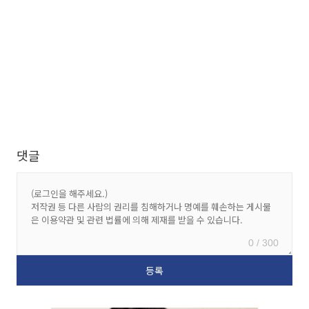
댓글
0 / 300