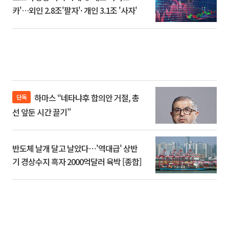
카'…외인 2.8조'팔자'· 개인 3.1조 '사자'
하마스 “네타냐후 합의안 거절, 총
단독
선 앞둔 시간 끌기”
반도체 날개 달고 날았다⋯'역대급' 상반
기 경상수지 흑자 2000억달러 육박 [종합]