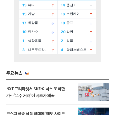
주요뉴스
NXT 프리마켓서 SK하이닉스 또 하한
가⋯‘11주 거래’에 시초가 왜곡
코스피 장중 낙폭 확대에 '매도 사이드