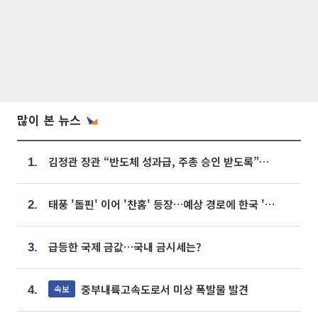
많이 본 뉴스
김정관 장관 “반도체 성과급, 주총 승인 받도록”…상법·자본시장법 개정 시사
1.
태풍 '돌핀' 이어 '찬홈' 등장…예상 경로에 한국 '한숨'
2.
급등한 국제 금값…국내 금시세는?
3.
중부내륙고속도로서 미상 폭발물 발견
속보
4.