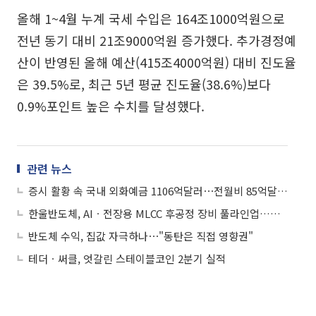
올해 1~4월 누계 국세 수입은 164조1000억원으로
전년 동기 대비 21조9000억원 증가했다. 추가경정예
산이 반영된 올해 예산(415조4000억원) 대비 진도율
은 39.5%로, 최근 5년 평균 진도율(38.6%)보다
0.9%포인트 높은 수치를 달성했다.
관련 뉴스
증시 활황 속 국내 외화예금 1106억달러⋯전월비 85억달러 늘며 반등
한울반도체, AIㆍ전장용 MLCC 후공정 장비 풀라인업…본업 회복 등 기업가치 제고 추진
반도체 수익, 집값 자극하나⋯"동탄은 직접 영향권"
테더ㆍ써클, 엇갈린 스테이블코인 2분기 실적