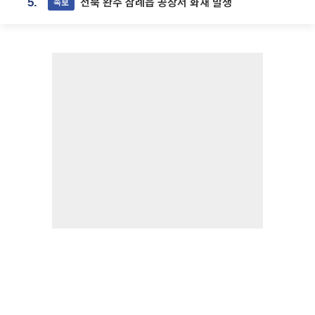
전북 완주 삼례읍 공장서 화재 발생
속보
5.