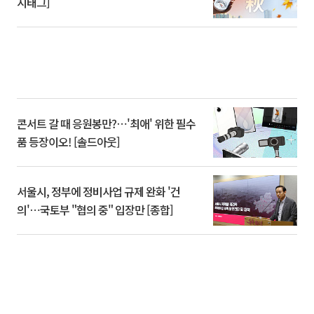
시태그]
콘서트 갈 때 응원봉만?⋯'최애' 위한 필수
품 등장이오! [솔드아웃]
서울시, 정부에 정비사업 규제 완화 '건
의'⋯국토부 "협의 중" 입장만 [종합]