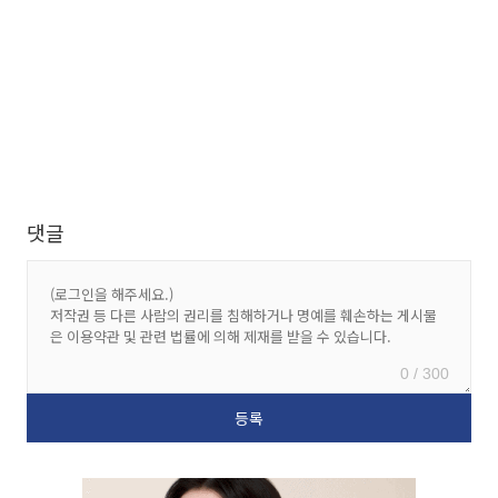
댓글
0 / 300