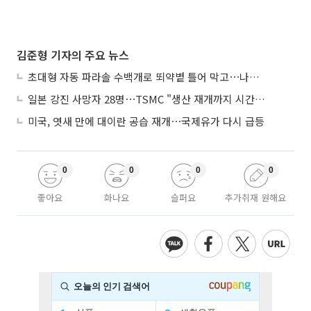
김준형 기자의 주요 뉴스
초대형 자동 파라솔 수백개로 뙤약볕 틀어 막고⋯나라별 폭염 생존법
일본 강진 사망자 28명⋯TSMC "생산 재개까지 시간 필요해"
미국, 엿새 만에 대이란 공습 재개⋯국제유가 다시 급등
0
0
0
0
좋아요
화나요
슬퍼요
추가취재 원해요