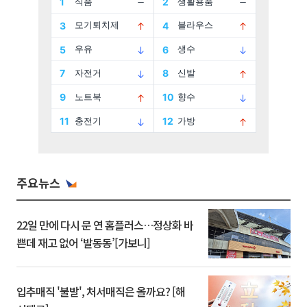
주요뉴스
22일 만에 다시 문 연 홈플러스…정상화 바
쁜데 재고 없어 ‘발동동’[가보니]
입추매직 '불발', 처서매직은 올까요? [해