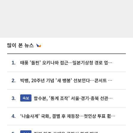
많이 본 뉴스
태풍 '돌핀' 오키나와 접근…일본기상청 경로 업데이트
1.
빅뱅, 20주년 기념 '새 뱅봉' 선보인다⋯콘서트 앞두고 팝업 개최
2.
합수본, '통계 조작' 서울·경기·충북 선관위 등 추가 압수수색
속보
3.
‘나솔사계’ 국화, 결별 후 재등장⋯첫인상 투표 휩쓸고 ‘인기녀’ 등극
4.