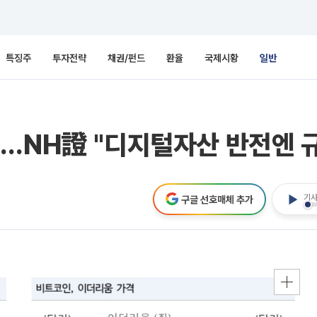
특징주
투자전략
채권/펀드
환율
국제시황
일반
…NH證 "디지털자산 반전엔 규
기사
구글 선호매체 추가