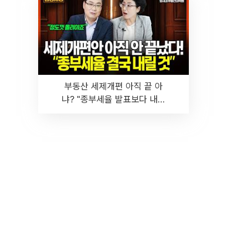
부동산 세제개편 아직 끝 아
냐? "종부세율 발표보다 내릴
것" 장기거주·양도세 전망 I 집
땅지성 I 김인만, 진미윤