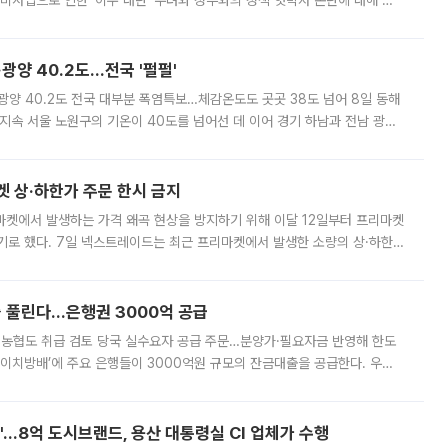
비사업으로 인한 '이주 대란' 우려와 정부와의 정책 엇박자 논란에 대해 정
실장은 2031년까지 31만 가구 착공 목표에 차질이 없다는 입장이나,
·광양 40.2도…전국 '펄펄'
·광양 40.2도 전국 대부분 폭염특보…체감온도도 곳곳 38도 넘어 8일 동해
지속 서울 노원구의 기온이 40도를 넘어선 데 이어 경기 하남과 전남 광양
. 전국 대부분 지역에 폭염특보가 내려진 가운데 곳곳에서 39~40도 안팎
켓 상·하한가 주문 한시 금지
마켓에서 발생하는 가격 왜곡 현상을 방지하기 위해 이달 12일부터 프리마켓
기로 했다. 7일 넥스트레이드는 최근 프리마켓에서 발생한 소량의 상·하한
, 주문 오류로 인한 가격 급등락을 최소화하기 위한 비상 대응방안을 발표
 풀린다…은행권 3000억 공급
리·농협도 취급 검토 당국 실수요자 공급 주문…분양가·필요자금 반영해 한도
에이치방배’에 주요 은행들이 3000억원 규모의 잔금대출을 공급한다. 우리
하고 있어 향후 공급 규모가 늘어날 전망이다. 7일 금융권에 따르면 KB국
od'…8억 도시브랜드, 용산 대통령실 CI 업체가 수행