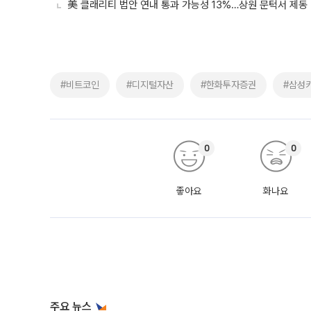
美 클래리티 법안 연내 통과 가능성 13%…상원 문턱서 제동
#비트코인
#디지털자산
#한화투자증권
#삼성
0
0
좋아요
화나요
주요 뉴스