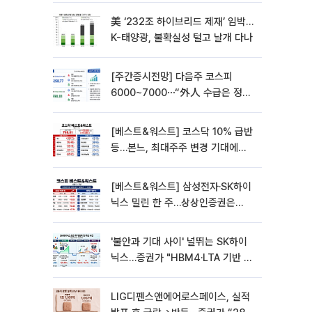
美 ‘232조 하이브리드 제재’ 임박…
K-태양광, 불확실성 털고 날개 다나
[주간증시전망] 다음주 코스피
6000~7000⋯“外人 수급은 정책
이 변수”
[베스트&워스트] 코스닥 10% 급반
등…본느, 최대주주 변경 기대에
270% 폭등
[베스트&워스트] 삼성전자·SK하이
닉스 밀린 한 주…상상인증권은
85% 급등
'불안과 기대 사이' 널뛰는 SK하이
닉스…증권가 "HBM4·LTA 기반 펀
터멘털 견고"
LIG디펜스앤에어로스페이스, 실적