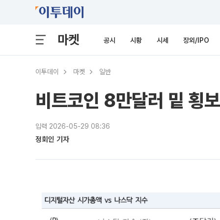
마켓
공시
시황
시세
장외/IPO
이투데이
마켓
일반
비트코인 8만달러 밑 횡보
입력 2026-05-29 08:36
정회인 기자