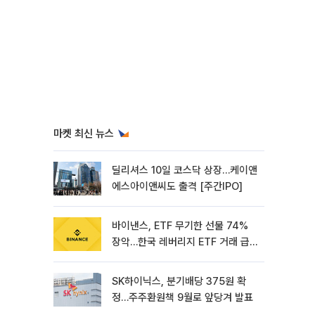
마켓 최신 뉴스
딜리셔스 10일 코스닥 상장…케이앤
에스아이앤씨도 출격 [주간IPO]
바이낸스, ETF 무기한 선물 74%
장악…한국 레버리지 ETF 거래 급
증 [e가상자산]
SK하이닉스, 분기배당 375원 확
정…주주환원책 9월로 앞당겨 발표