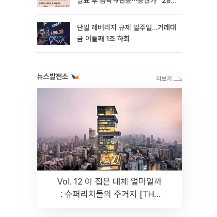
발표 후 급락→반등⋯증권가 “28년
까지 튼튼”
단일 레버리지 규제 일주일…거래대
금 이틀째 1조 하회
뉴스발전소
Vol. 12 이 집은 대체 얼마일까
: 슈퍼리치들의 주거지 [THE
RARE]