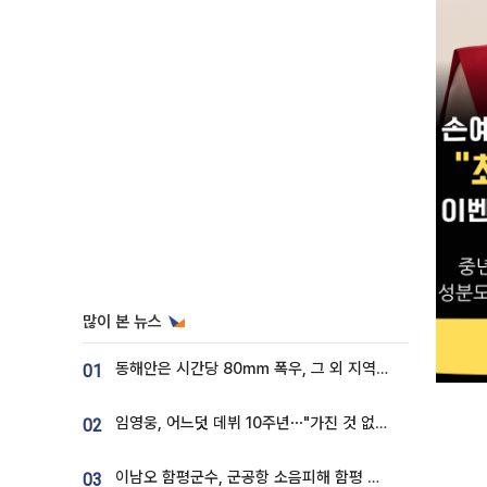
많이 본 뉴스
동해안은 시간당 80㎜ 폭우, 그 외 지역은 폭염…‘극과 극 날씨’
01
임영웅, 어느덧 데뷔 10주년⋯"가진 것 없던 시절, 내 앞엔 20명의 팬뿐"
02
이남오 함평군수, 군공항 소음피해 함평 보상 요구
03