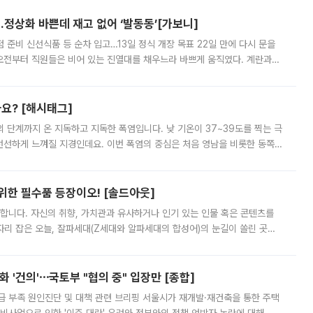
…정상화 바쁜데 재고 없어 ‘발동동’[가보니]
준비 신선식품 등 순차 입고…13일 정식 개장 목표 22일 만에 다시 문을
오전부터 직원들은 비어 있는 진열대를 채우느라 바쁘게 움직였다. 계란과
리를 잡기 시작했지만, 매장 곳곳엔 여전히 텅 빈 매대가 먼저 눈에 들어왔
까요? [해시태그]
’의 단계까지 온 지독하고 지독한 폭염입니다. 낮 기온이 37~39도를 찍는 극
 선선하게 느껴질 지경인데요. 이번 폭염의 중심은 처음 영남을 비롯한 동쪽
 북서풍이 산맥을 넘어 영남 쪽으로 내려오면서 뜨겁고 건조해졌는데요.
 위한 필수품 등장이오! [솔드아웃]
합니다. 자신의 취향, 가치관과 유사하거나 인기 있는 인물 혹은 콘텐츠를
'가 자리 잡은 오늘, 잘파세대(Z세대와 알파세대의 합성어)의 눈길이 쏠린 곳은
리는 공연장. 응원봉만큼이나 눈에 띄는 게 있습니다. 공연이 시작되기
 '건의'⋯국토부 "협의 중" 입장만 [종합]
급 부족 원인진단 및 대책 관련 브리핑 서울시가 재개발·재건축을 통한 주택