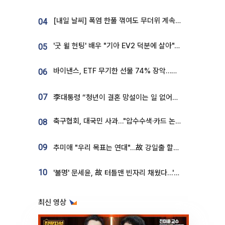
[내일 날씨] 폭염 한풀 꺾여도 무더위 계속⋯동해안 이틀 연속 비
04
'굿 윌 헌팅' 배우 "기아 EV2 덕분에 살아"…교통사고 후 안전성 극찬
05
바이낸스, ETF 무기한 선물 74% 장악…한국 레버리지 ETF 거래 급증 [e가상자산]
06
07
李대통령 “청년이 결혼 망설이는 일 없어야...제도상 불이익 조사”
축구협회, 대국민 사과…"압수수색·카드 논란 사죄, 강도 높은 쇄신"
08
09
추미애 "우리 목표는 연대"…故 강일출 할머니 흉상 제막
10
'불명' 문세윤, 故 터틀맨 빈자리 채웠다…'거북이' 눈물의 최종 우승
최신 영상