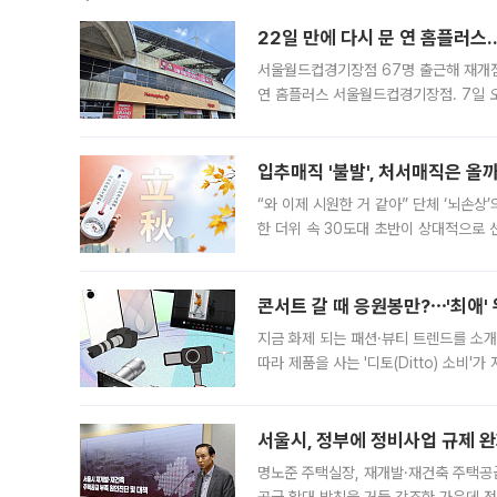
22일 만에 다시 문 연 홈플러스
서울월드컵경기장점 67명 출근해 재개점 
연 홈플러스 서울월드컵경기장점. 7일 
우유, 과일 같은 신선식품이 차근차근 자
입추매직 '불발', 처서매직은 올
“와 이제 시원한 거 같아” 단체 ‘뇌손상
한 더위 속 30도대 초반이 상대적으로
지역에 있었습니다. 7월 말에는 서풍과
콘서트 갈 때 응원봉만?⋯'최애'
지금 화제 되는 패션·뷰티 트렌드를 소개
따라 제품을 사는 '디토(Ditto) 소비
어디일까요? 아이돌 콘서트 시작을 기다
서울시, 정부에 정비사업 규제 완화
명노준 주택실장, 재개발·재건축 주택공