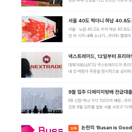
공급 확대 방침을 거듭 강조한 가운데 정
면 반박하고 나섰다. 명노준 서울시 주택
서울 40도 찍더니 하남 40.8도
서울ㆍ노원 40.2도 이어 하남 40.8도
안 비 시작·내륙 소나기…무더위·열대야 
에서도 40도를 웃도는 기온이 관측됐다
의 극심한
넥스트레이드, 12일부터 프리마
대체거래소(ATS) 넥스트레이드가 프리
내 상·하한가 주문을 한시적으로 금지하
가 체결 사례와 관련해 설명자료를 내고
9월 입주 디에이치방배 잔금대출
KB·신한·하나 각각 1000억 배정…우
조정 9월 입주를 앞둔 서울 서초구 ‘디
은행과 NH농협은행도 대출 취급을 검토
민은행
논란의 'Busan is Go
단독