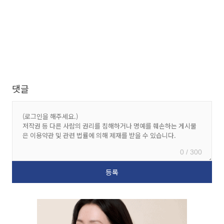
댓글
0 / 300