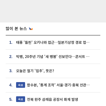
많이 본 뉴스
태풍 '돌핀' 오키나와 접근…일본기상청 경로 업데이트
1.
빅뱅, 20주년 기념 '새 뱅봉' 선보인다⋯콘서트 앞두고 팝업 개최
2.
오늘은 절기 '입추', 뜻은?
3.
합수본, '통계 조작' 서울·경기·충북 선관위 등 추가 압수수색
속보
4.
전북 완주 삼례읍 공장서 화재 발생
속보
5.