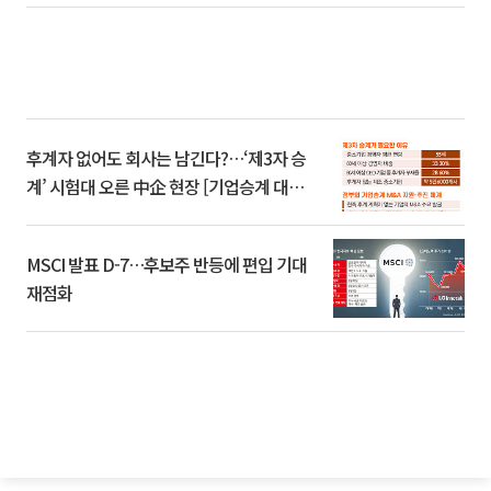
후계자 없어도 회사는 남긴다?…‘제3자 승
계’ 시험대 오른 中企 현장 [기업승계 대전
환]
MSCI 발표 D-7…후보주 반등에 편입 기대
재점화