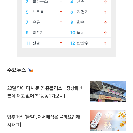
주요뉴스
22일 만에 다시 문 연 홈플러스…정상화 바
쁜데 재고 없어 ‘발동동’[가보니]
입추매직 '불발', 처서매직은 올까요? [해
시태그]