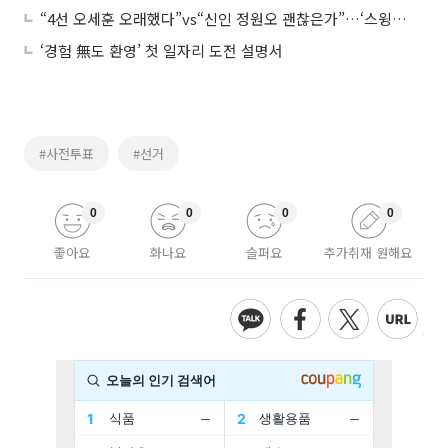
“4선 오세훈 오래했다”vs“신인 정원오 괜찮은가”…‘스윙보터’ 한강벨트 민심 안갯속
‘경험 無도 환영’ 첫 일자리 도전 설명서
#사전투표
#선거
0
0
0
0
좋아요
화나요
슬퍼요
추가취재 원해요