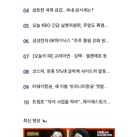
급등한 국제 금값…국내 금시세는?
04
오늘 KBO 긴급 실행위원회, 주말도 폭염취소 될까
05
삼성전자·SK하이닉스 “주주 환원 강화 방안 마련”
06
[오늘의 IR] 고려아연ㆍ심텍ㆍ엘앤에프 등
07
코스피, 장중 5%대 급락에 사이드카 발동…삼성·SK 동반 폭락
08
티웨이항공, 새 이름 '트리니티항공' 첫발…SSC 전략 본격화
09
트럼프 “자석 사업을 하라”…제이에스링크, 비중국 영구자석 공급망 구축 속도
10
최신 영상