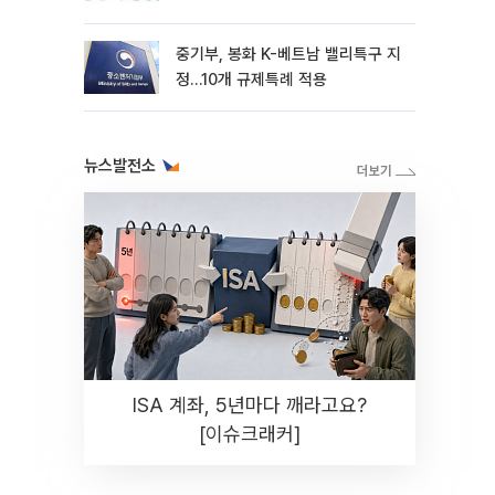
중기부, 봉화 K-베트남 밸리특구 지
정…10개 규제특례 적용
뉴스발전소
ISA 계좌, 5년마다 깨라고요?
[이슈크래커]