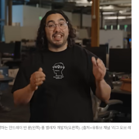
명하는 안드레이 반 룬(왼쪽)·폴 벨레자 개발자(오른쪽). (출처=유튜브 채널 ‘리그 오브 레