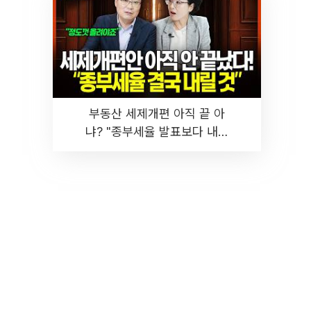
부동산 세제개편 아직 끝 아
냐? "종부세율 발표보다 내릴
것" 장기거주·양도세 전망 I 집
땅지성 I 김인만, 진미윤