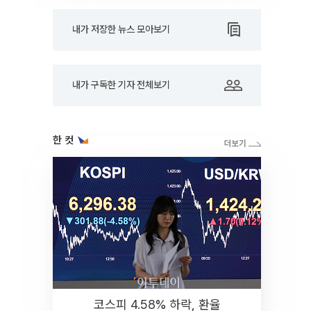
내가 저장한 뉴스 모아보기
내가 구독한 기자 전체보기
한 컷
코스피 4.58% 하락, 환율