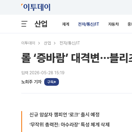
산업
재계
전자/통신/IT
자동차
중
이투데이
산업
전자/통신/IT
롤 ‘증바람’ 대격변⋯블리
입력 2026-05-28 15:19
노희주 기자
구독
신규 암살자 챔피언 ‘로크’ 출시 예정
‘무작위 총력전: 아수라장’ 특성 체계 삭제