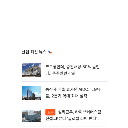
산업 최신 뉴스
코오롱인더, 중간배당 50% 높인
다…주주환원 강화
통신사 매출 효자된 AIDC…LG유
플, 2분기 역대 최대 실적
실리콘투, 라이브커머스팀
단독
신설…K뷰티 ‘글로벌 라방 판매’ 확
대