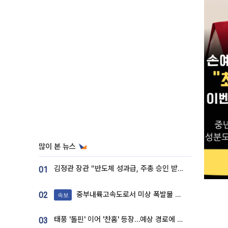
많이 본 뉴스
김정관 장관 “반도체 성과급, 주총 승인 받도록”…상법·자본시장법 개정 시사
01
중부내륙고속도로서 미상 폭발물 발견
02
속보
태풍 '돌핀' 이어 '찬홈' 등장…예상 경로에 한국 '한숨'
03