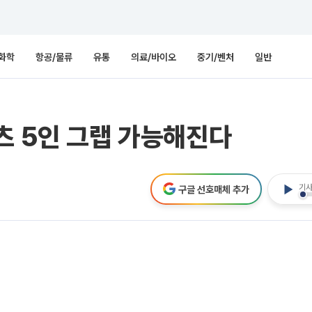
화학
항공/물류
유통
의료/바이오
중기/벤처
일반
츠 5인 그랩 가능해진다
기사
구글 선호매체 추가