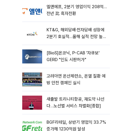
엘앤에프, 2분기 영업이익 208억…
전년 比 흑자전환
KT&G, 해외담배·전자담배 성장에
2분기 호실적…올해 실적 전망 높였
다
[BioS]온코닉, P-CAB '자큐보'
GERD "인도 시판허가"
고려아연 온산제련소, 온열 질환 예
방 안전 캠페인 실시
새출발 트리니티항공, 재도약 나선
다…노선별 서비스 차별화[종합]
BGF리테일, 상반기 영업익 33.7%
증가해 1230억원 달성