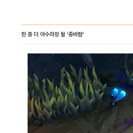
한 층 더 아수라장 될 ‘증바람’