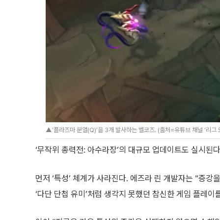
▲‘플라즈마 분열(Q)’을 3개 발사하는 벨코즈. (출처=유튜브 채널 ‘리그 
‘무작위 총력전: 아수라장’의 대규모 업데이트도 실시된다
먼저 ‘특성’ 체계가 사라진다. 에즈라 린 개발자는 “증강
‘다단 단첩 유미’처럼 생각지 못했던 참신한 게임 플레이를