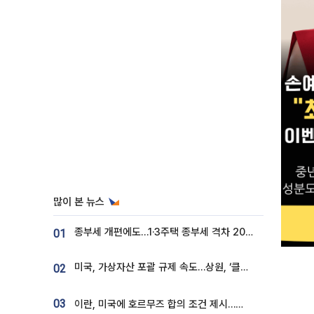
많이 본 뉴스
종부세 개편에도…1·3주택 종부세 격차 2028년부터 확대
01
미국, 가상자산 포괄 규제 속도…상원, ‘클래리티법’ 9월 절차투표 추진
02
03
이란, 미국에 호르무즈 합의 조건 제시…美 “경기 아직 안 끝나” [종합]