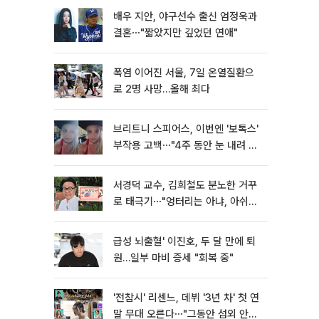
배우 지안, 야구선수 출신 엄정욱과
결혼⋯"짧았지만 깊었던 연애"
폭염 이어진 서울, 7일 온열질환으
로 2명 사망…올해 최다
브리트니 스피어스, 이번엔 '보톡스'
부작용 고백⋯"4주 동안 눈 내려 앉
아"
서경덕 교수, 김희철도 분노한 거꾸
로 태극기⋯"엉터리는 아냐, 아쉬울
뿐"
급성 뇌출혈' 이진호, 두 달 만에 퇴
원…일부 마비 증세 "회복 중"
'전참시' 리센느, 데뷔 '3년 차' 첫 연
말 무대 오른다⋯"그동안 섭외 안