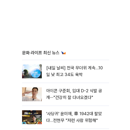
문화·라이프 최신 뉴스
[내일 날씨] 전국 무더위 계속…10
일 낮 최고 34도 육박
아이콘 구준회, 입대 D-2 삭발 공
개⋯"건강히 잘 다녀오겠다"
'사당귀' 윤미애, 車 1942대 팔았
다…전현무 "저런 사람 위험해"