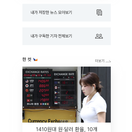
내가 저장한 뉴스 모아보기
내가 구독한 기자 전체보기
한 컷
1410원대 원·달러 환율, 10개