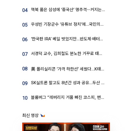
맥북 품은 삼성에 ‘중국산’ 맹추격⋯커지는 노트북 OLED 시장
04
우성빈 기장군수 ‘유튜브 정치’에…국민의힘 군의원들 집단 반발
05
‘한국판 IRA’ 베일 벗었지만…반도체·배터리 업계 “시행령이 관건”
06
서경덕 교수, 김희철도 분노한 거꾸로 태극기⋯"엉터리는 아냐, 아쉬울 뿐"
07
08
美 폴리실리콘 ‘가격 하한선’ 세웠다…K태양광 수혜 기대
SK실트론 팔고도 8년간 성과 공유…두산 인수대금 2.3조가 끝 아냐
09
블룸버그 “레버리지 거품 빠진 코스피, 변동성 최악 국면 지났을 가능성”
10
최신 영상