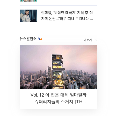
와"
김희철, '뒤집힌 태극기' 지적 후 정
치색 논란…"좌우 떠나 우리나라 국
기"
뉴스발전소
Vol. 12 이 집은 대체 얼마일까
: 슈퍼리치들의 주거지 [THE
RARE]