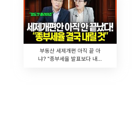
부동산 세제개편 아직 끝 아
냐? "종부세율 발표보다 내릴
것" 장기거주·양도세 전망 I 집
땅지성 I 김인만, 진미윤