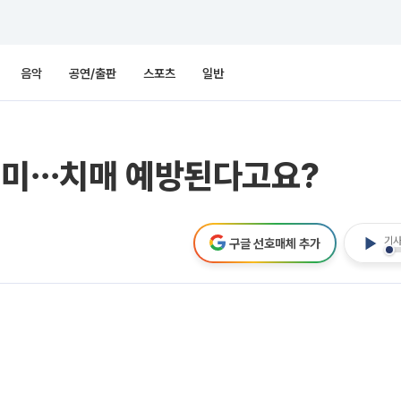
음악
공연/출판
스포츠
일반
 취미⋯치매 예방된다고요?
기사
구글 선호매체 추가