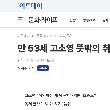
문화·라이프
관광
방송/TV
영화
이투데이
문화·라이프
방송/TV
만 53세 고소영 뜻밖의
입력 2026-05-27 15:58
노희주 기자
구독
고소영 “게임하는 게 낙⋯치매 예방 효과도”
독서·글쓰기 ‘치매 시기’ 늦춰