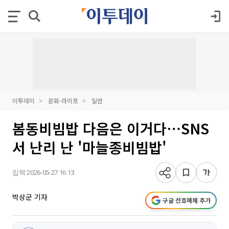
이투데이
문화·라이프
일반
봄동비빔밥 다음은 이거다⋯SNS
서 난리 난 '마늘종비빔밥'
입력 2026-05-27 16:13
박상군 기자
구글 선호매체 추가