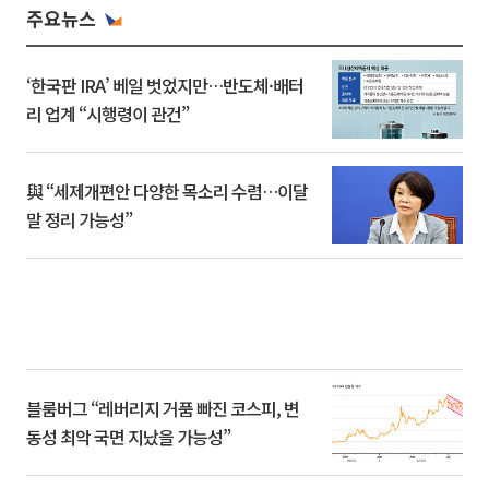
주요뉴스
‘한국판 IRA’ 베일 벗었지만…반도체·배터
리 업계 “시행령이 관건”
與 “세제개편안 다양한 목소리 수렴…이달
말 정리 가능성”
블룸버그 “레버리지 거품 빠진 코스피, 변
동성 최악 국면 지났을 가능성”