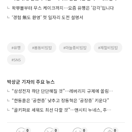
왁뿌볼부터 무스 케이크까지⋯요즘 유행은 '감각'입니다
‘경험 無도 환영’ 첫 일자리 도전 설명서
#유행
#봄동비빔밥
#마늘종비빔밥
#제철비빔밥
#SNS
박상군 기자의 주요 뉴스
“삼성전자 하단 단단해질 것”⋯레버리지 규제에 쏠림 완화
“한동훈은 ‘공한증’ 낮추고 장동혁은 ‘공장증’ 키운다”
“골키퍼로 세워도 최선 다할 것”⋯맨시티 누네스, 주전 경쟁 각오
0
0
0
0