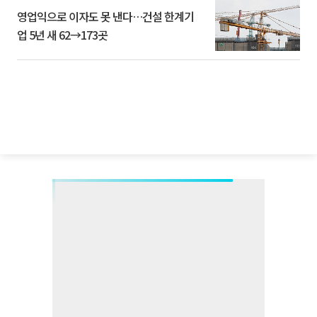
영업익으로 이자도 못 낸다…건설 한계기
업 5년 새 62→173곳