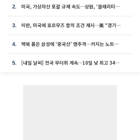
미국, 가상자산 포괄 규제 속도…상원, ‘클래리티법’ 9월 절차투표 추진
2.
이란, 미국에 호르무즈 합의 조건 제시…美 “경기 아직 안 끝나” [종합]
3.
맥북 품은 삼성에 ‘중국산’ 맹추격⋯커지는 노트북 OLED 시장
4.
[내일 날씨] 전국 무더위 계속…10일 낮 최고 34도 육박
5.