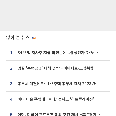
많이 본 뉴스
3445억 자사주 지급 마쳤는데...삼성전자 DX노조, 뒤늦은 '떼쓰기 집회'
1.
영끌 '주택공급' 대책 임박⋯비아파트·도심복합까지 총동원
2.
종부세 개편에도…1·3주택 종부세 격차 2028년부터 확대
3.
바다 태운 폭염에…회 한 접시도 ‘히트플레이션’
4.
이란, 미국에 호르무즈 합의 조건 제시…美 “경기 아직 안 끝나” [종합]
5.