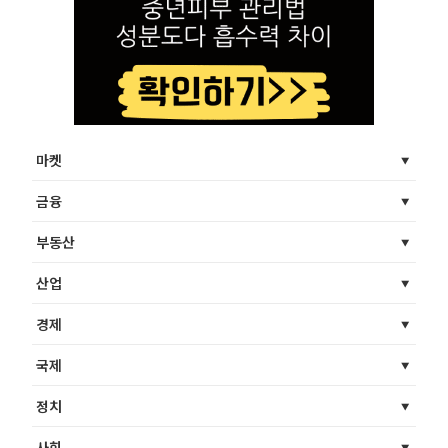
마켓
금융
부동산
산업
경제
국제
정치
사회