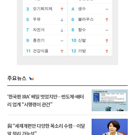
주요뉴스
‘한국판 IRA’ 베일 벗었지만…반도체·배터
리 업계 “시행령이 관건”
與 “세제개편안 다양한 목소리 수렴…이달
말 정리 가능성”