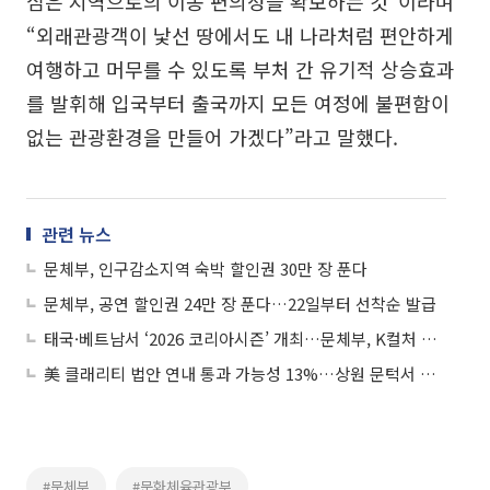
심은 지역으로의 이동 편의성을 확보하는 것”이라며
“외래관광객이 낯선 땅에서도 내 나라처럼 편안하게
여행하고 머무를 수 있도록 부처 간 유기적 상승효과
를 발휘해 입국부터 출국까지 모든 여정에 불편함이
없는 관광환경을 만들어 가겠다”라고 말했다.
관련 뉴스
문체부, 인구감소지역 숙박 할인권 30만 장 푼다
문체부, 공연 할인권 24만 장 푼다…22일부터 선착순 발급
태국·베트남서 ‘2026 코리아시즌’ 개최…문체부, K컬처 확산 나선다
美 클래리티 법안 연내 통과 가능성 13%…상원 문턱서 제동
#문체부
#문화체육관광부