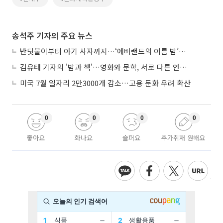
송석주 기자의 주요 뉴스
반딧불이부터 아기 사자까지…‘에버랜드의 여름 밤’이 기다려지는 이유
김유태 기자의 '밤과 책'…영화와 문학, 서로 다른 언어를 읽다
미국 7월 일자리 2만3000개 감소…고용 둔화 우려 확산
0
0
0
0
좋아요
화나요
슬퍼요
추가취재 원해요