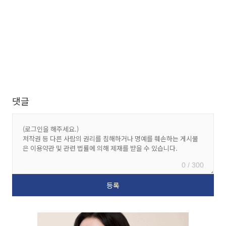
댓글
0 / 300