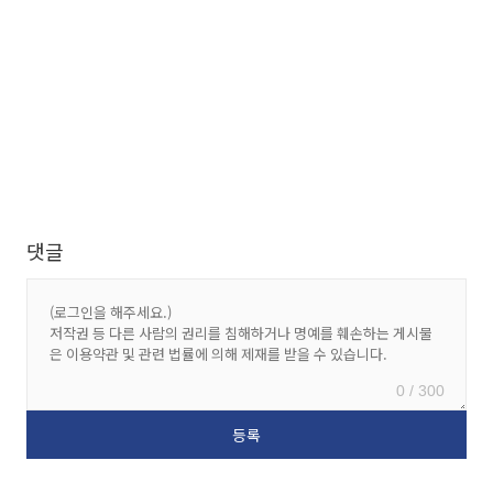
댓글
0 / 300