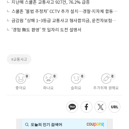
지난해 스쿨존 교통사고 927건, 76.2% 급증
스쿨존 '불법 주정차' CCTV 추가 설치⋯경찰·지자체 합동 단속 확대
금감원 “상해 1~3등급 교통사고 형사합의금, 운전자보험서 지급해야”
‘경험 無도 환영’ 첫 일자리 도전 설명서
#교통사고
0
0
0
0
좋아요
화나요
슬퍼요
추가취재 원해요