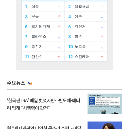
주요뉴스
‘한국판 IRA’ 베일 벗었지만…반도체·배터
리 업계 “시행령이 관건”
與 “세제개편안 다양한 목소리 수렴…이달