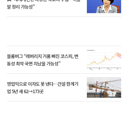
말 정리 가능성”
블룸버그 “레버리지 거품 빠진 코스피, 변
동성 최악 국면 지났을 가능성”
영업익으로 이자도 못 낸다…건설 한계기
업 5년 새 62→173곳