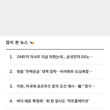
많이 본 뉴스
3445억 자사주 지급 마쳤는데...삼성전자 DX노조, 뒤늦은 '떼쓰기 집회'
1.
영끌 '주택공급' 대책 임박⋯비아파트·도심복합까지 총동원
2.
이란, 미국에 호르무즈 합의 조건 제시…美 “경기 아직 안 끝나” [종합]
3.
바다 태운 폭염에…회 한 접시도 ‘히트플레이션’
4.