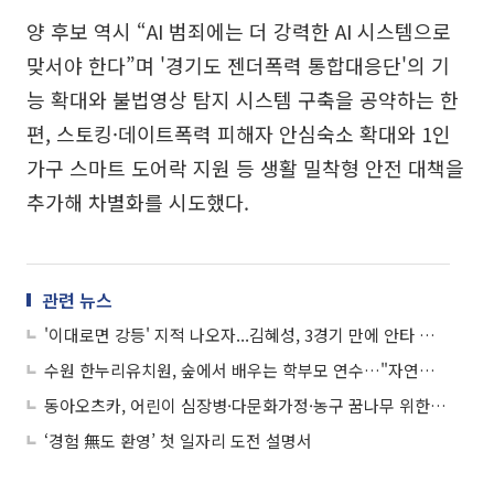
양 후보 역시 “AI 범죄에는 더 강력한 AI 시스템으로
맞서야 한다”며 '경기도 젠더폭력 통합대응단'의 기
능 확대와 불법영상 탐지 시스템 구축을 공약하는 한
편, 스토킹·데이트폭력 피해자 안심숙소 확대와 1인
가구 스마트 도어락 지원 등 생활 밀착형 안전 대책을
추가해 차별화를 시도했다.
관련 뉴스
'이대로면 강등' 지적 나오자...김혜성, 3경기 만에 안타 치고 2득점
수원 한누리유치원, 숲에서 배우는 학부모 연수…"자연이 곧 교실"
동아오츠카, 어린이 심장병·다문화가정·농구 꿈나무 위한 자선경기 후원
‘경험 無도 환영’ 첫 일자리 도전 설명서