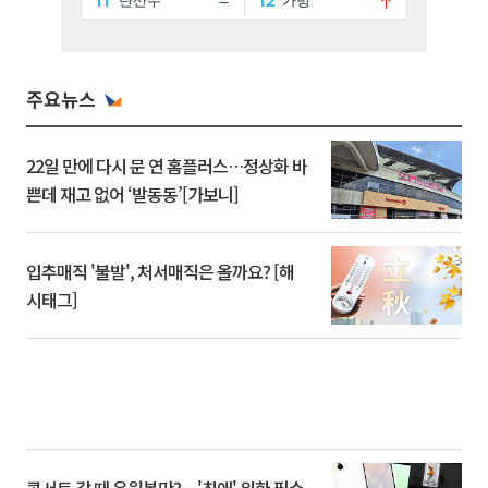
주요뉴스
22일 만에 다시 문 연 홈플러스…정상화 바
쁜데 재고 없어 ‘발동동’[가보니]
입추매직 '불발', 처서매직은 올까요? [해
시태그]