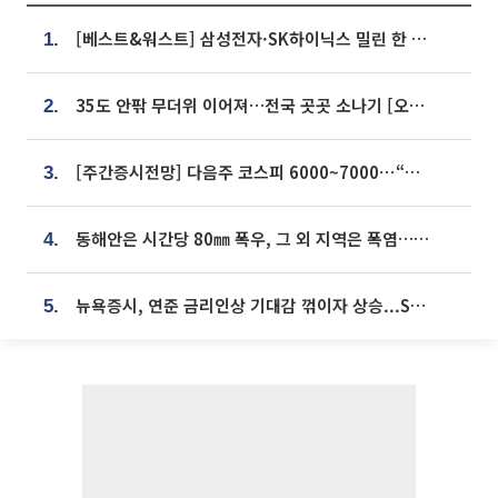
[베스트&워스트] 삼성전자·SK하이닉스 밀린 한 주…상상인증권은 85% 급등
1.
35도 안팎 무더위 이어져…전국 곳곳 소나기 [오늘 날씨]
2.
[주간증시전망] 다음주 코스피 6000~7000⋯“外人 수급은 정책이 변수”
3.
동해안은 시간당 80㎜ 폭우, 그 외 지역은 폭염…‘극과 극 날씨’
4.
뉴욕증시, 연준 금리인상 기대감 꺾이자 상승...S&P500 사상 최고치 [종합]
5.