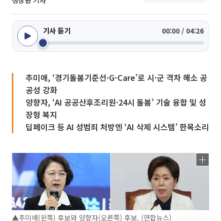
정상원 기자
기사 듣기
00:00 / 04:26
추미애, ‘경기돌봄기준선·G-Care’로 시·군 격차 해소 공
공성 강화
양향자, ‘AI 공공산후조리원·24시 돌봄’ 기술 융합 및 성
장형 복지
딥페이크 등 AI 성범죄 처방엔 ‘AI 삭제 시스템’ 한목소리
▲추미애(왼쪽) 후보와 양향자(오른쪽) 후보. (연합뉴스)