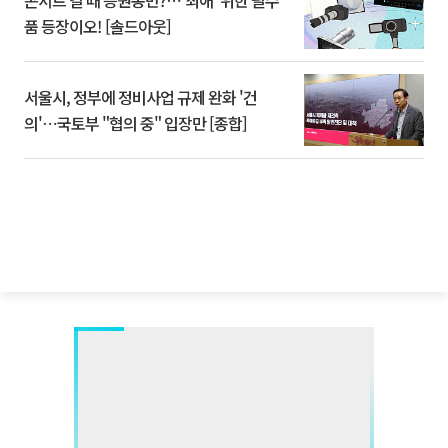
콘서트 갈 때 응원봉만?⋯'최애' 위한 필수
품 등장이오! [솔드아웃]
서울시, 정부에 정비사업 규제 완화 '건
의'⋯국토부 "협의 중" 입장만 [종합]