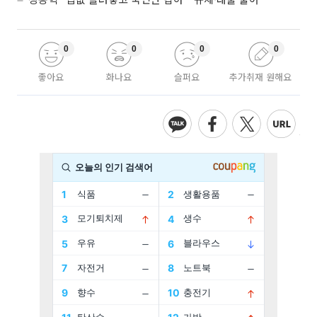
0
0
0
0
좋아요
화나요
슬퍼요
추가취재 원해요