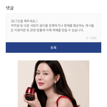
댓글
0 / 300