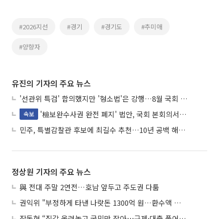
#2026지선
#경기
#경기도
#추미애
#양향자
유진의 기자의 주요 뉴스
'선관위 특검' 합의했지만 '형소법'은 강행…8월 국회 '입법 2차전' 예고
'檢보완수사권 완전 폐지' 법안, 국회 본회의서 민주당 주도 통과
속보
민주, 특별감찰관 후보에 최길수 추천…10년 공백 해소 속도
정상원 기자의 주요 뉴스
與 전대 주말 2연전…호남 앞두고 주도권 다툼
권익위 "부정하게 타낸 나랏돈 1300억 원…환수액 역대 최대"
장동혁 “집값 올려놓고 국민만 잡아⋯규제·대출 풀어야”