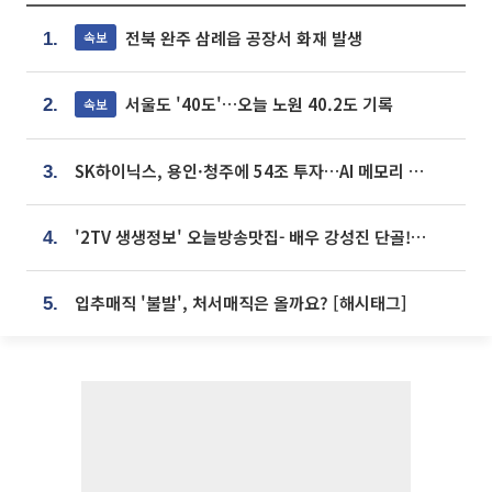
전북 완주 삼례읍 공장서 화재 발생
속보
1.
서울도 '40도'…오늘 노원 40.2도 기록
속보
2.
SK하이닉스, 용인·청주에 54조 투자…AI 메모리 생산기지 키운다
3.
'2TV 생생정보' 오늘방송맛집- 배우 강성진 단골! 쌀국수ㆍ푸팟퐁 커리 맛집 '블○○○'
4.
입추매직 '불발', 처서매직은 올까요? [해시태그]
5.