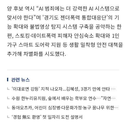
양 후보 역시 “AI 범죄에는 더 강력한 AI 시스템으로
맞서야 한다”며 '경기도 젠더폭력 통합대응단'의 기
능 확대와 불법영상 탐지 시스템 구축을 공약하는 한
편, 스토킹·데이트폭력 피해자 안심숙소 확대와 1인
가구 스마트 도어락 지원 등 생활 밀착형 안전 대책을
추가해 차별화를 시도했다.
관련 뉴스
'이대로면 강등' 지적 나오자...김혜성, 3경기 만에 안타 치고 2득점
수원 한누리유치원, 숲에서 배우는 학부모 연수…"자연이 곧 교실"
동아오츠카, 어린이 심장병·다문화가정·농구 꿈나무 위한 자선경기 후원
‘경험 無도 환영’ 첫 일자리 도전 설명서