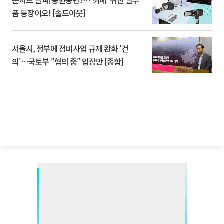
콘서트 갈 때 응원봉만?⋯'최애' 위한 필수
품 등장이오! [솔드아웃]
서울시, 정부에 정비사업 규제 완화 '건
의'⋯국토부 "협의 중" 입장만 [종합]