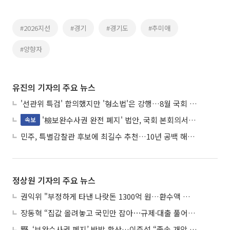
#2026지선
#경기
#경기도
#추미애
#양향자
유진의 기자의 주요 뉴스
'선관위 특검' 합의했지만 '형소법'은 강행…8월 국회 '입법 2차전' 예고
'檢보완수사권 완전 폐지' 법안, 국회 본회의서 민주당 주도 통과
속보
민주, 특별감찰관 후보에 최길수 추천…10년 공백 해소 속도
정상원 기자의 주요 뉴스
권익위 "부정하게 타낸 나랏돈 1300억 원…환수액 역대 최대"
장동혁 “집값 올려놓고 국민만 잡아⋯규제·대출 풀어야”
野, ‘보완수사권 폐지’ 반발 확산…이준석 “졸속 개악 입법”