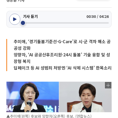
정상원 기자
기사 듣기
00:00 / 04:26
추미애, ‘경기돌봄기준선·G-Care’로 시·군 격차 해소 공
공성 강화
양향자, ‘AI 공공산후조리원·24시 돌봄’ 기술 융합 및 성
장형 복지
딥페이크 등 AI 성범죄 처방엔 ‘AI 삭제 시스템’ 한목소리
▲추미애(왼쪽) 후보와 양향자(오른쪽) 후보. (연합뉴스)