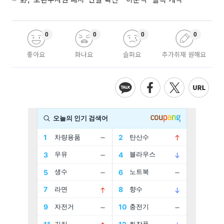
0
0
0
0
좋아요
화나요
슬퍼요
추가취재 원해요