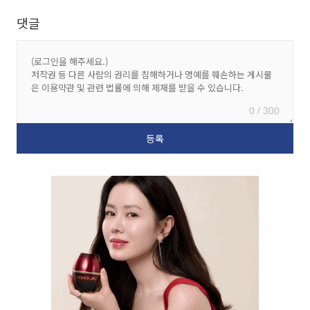
댓글
0 / 300