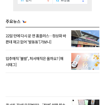
주요뉴스
22일 만에 다시 문 연 홈플러스…정상화 바
쁜데 재고 없어 ‘발동동’[가보니]
입추매직 '불발', 처서매직은 올까요? [해
시태그]