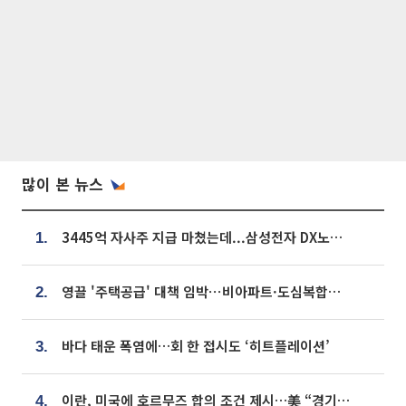
많이 본 뉴스
3445억 자사주 지급 마쳤는데...삼성전자 DX노조, 뒤늦은 '떼쓰기 집회'
1.
영끌 '주택공급' 대책 임박⋯비아파트·도심복합까지 총동원
2.
바다 태운 폭염에…회 한 접시도 ‘히트플레이션’
3.
이란, 미국에 호르무즈 합의 조건 제시…美 “경기 아직 안 끝나” [종합]
4.