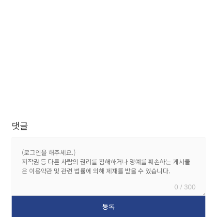
댓글
0 / 300