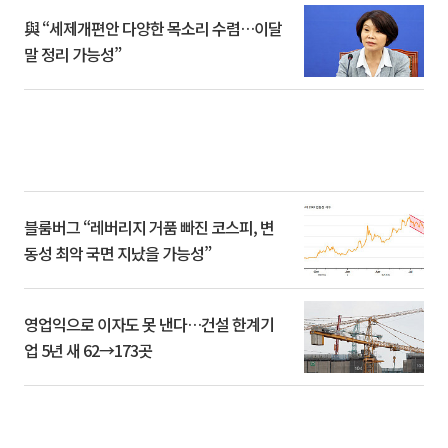
與 “세제개편안 다양한 목소리 수렴…이달
말 정리 가능성”
블룸버그 “레버리지 거품 빠진 코스피, 변
동성 최악 국면 지났을 가능성”
영업익으로 이자도 못 낸다…건설 한계기
업 5년 새 62→173곳