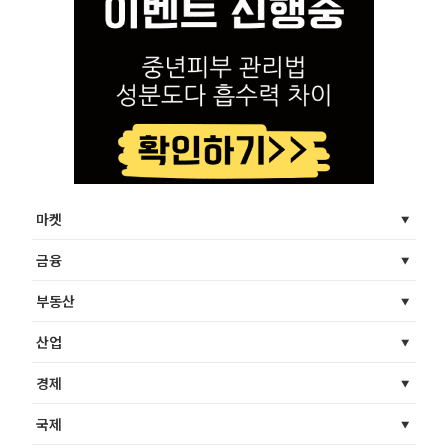
마켓
금융
부동산
산업
경제
국제