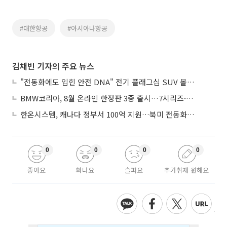
#대한항공
#아시아나항공
김채빈 기자의 주요 뉴스
"전동화에도 입힌 안전 DNA" 전기 플래그십 SUV 볼보 'EX90'
BMW코리아, 8월 온라인 한정판 3종 출시…7시리즈·X7·M340i 투어링
한온시스템, 캐나다 정부서 100억 지원…북미 전동화 시장 가속
0
0
0
0
좋아요
화나요
슬퍼요
추가취재 원해요