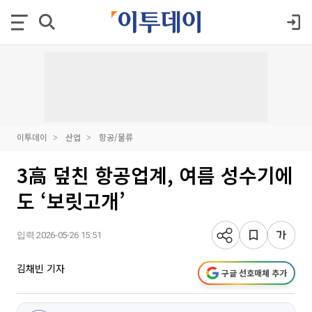
이투데이
산업
항공/물류
3高 덮친 항공업계, 여름 성수기에
도 ‘보릿고개’
입력 2026-05-26 15:51
김채빈 기자
구글 선호매체 추가