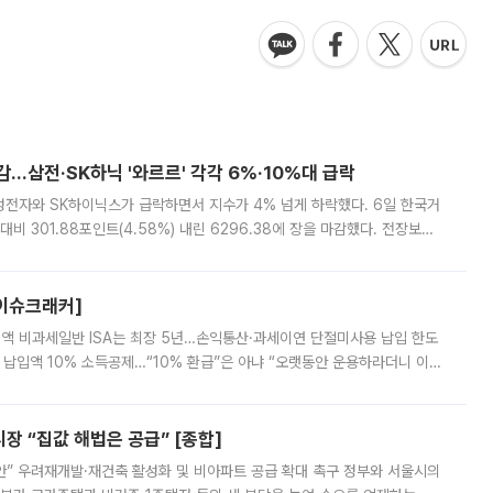
감…삼전·SK하닉 '와르르' 각각 6%·10%대 급락
삼성전자와 SK하이닉스가 급락하면서 지수가 4% 넘게 하락했다. 6일 한국거
비 301.88포인트(4.58%) 내린 6296.38에 장을 마감했다. 전장보다
스피는 장중 한때 6550.94까지 오르기도 했으나 6238.32까지 밀리기도 했
[이슈크래커]
 전액 비과세일반 ISA는 최장 5년…손익통산·과세이연 단절미사용 납입 한도
납입액 10% 소득공제…“10% 환급”은 아냐 “오랫동안 운용하라더니 이제
 ‘만능 절세 통장’으로 불리는 개인종합자산관리계좌(ISA)가 두 갈래로 개
 “집값 해법은 공급” [종합]
안” 우려재개발·재건축 활성화 및 비아파트 공급 확대 촉구 정부와 서울시의