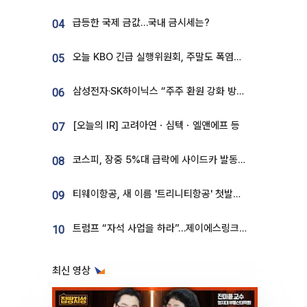
급등한 국제 금값…국내 금시세는?
04
오늘 KBO 긴급 실행위원회, 주말도 폭염취소 될까
05
삼성전자·SK하이닉스 “주주 환원 강화 방안 마련”
06
[오늘의 IR] 고려아연ㆍ심텍ㆍ엘앤에프 등
07
코스피, 장중 5%대 급락에 사이드카 발동…삼성·SK 동반 폭락
08
티웨이항공, 새 이름 '트리니티항공' 첫발…SSC 전략 본격화
09
트럼프 “자석 사업을 하라”…제이에스링크, 비중국 영구자석 공급망 구축 속도
10
최신 영상