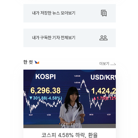
내가 저장한 뉴스 모아보기
내가 구독한 기자 전체보기
한 컷
코스피 4.58% 하락, 환율