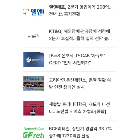
엘앤에프, 2분기 영업이익 208억…
전년 比 흑자전환
KT&G, 해외담배·전자담배 성장에
2분기 호실적…올해 실적 전망 높였
다
[BioS]온코닉, P-CAB '자큐보'
GERD "인도 시판허가"
고려아연 온산제련소, 온열 질환 예
방 안전 캠페인 실시
새출발 트리니티항공, 재도약 나선
다…노선별 서비스 차별화[종합]
BGF리테일, 상반기 영업익 33.7%
증가해 1230억원 달성