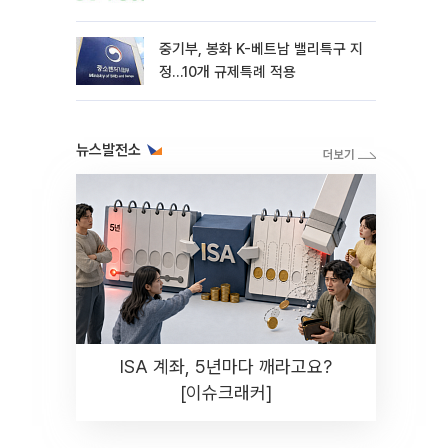
중기부, 봉화 K-베트남 밸리특구 지
정…10개 규제특례 적용
뉴스발전소
ISA 계좌, 5년마다 깨라고요?
[이슈크래커]