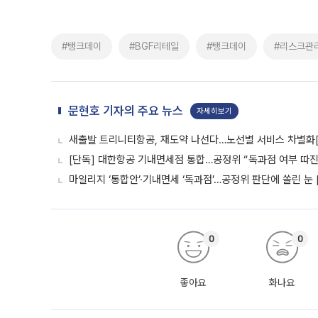
#탱크데이
#BGF리테일
#탱크데이
#리스크관
문현호 기자의 주요 뉴스
자세히보기
새출발 트리니티항공, 재도약 나선다…노선별 서비스 차별화
[단독] 대한항공 기내면세점 통합…공정위 “독과점 여부 따진다
마일리지 ‘통합안’·기내면세 ‘독과점’…공정위 판단에 쏠린 눈 
0
0
좋아요
화나요