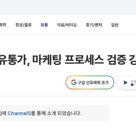
화학
항공/물류
유통
의료/바이오
중기/벤처
일반
..유통가, 마케팅 프로세스 검증
기사
구글 선호매체 추가
0)에
Channel5
를 통해 소개 되었습니다.