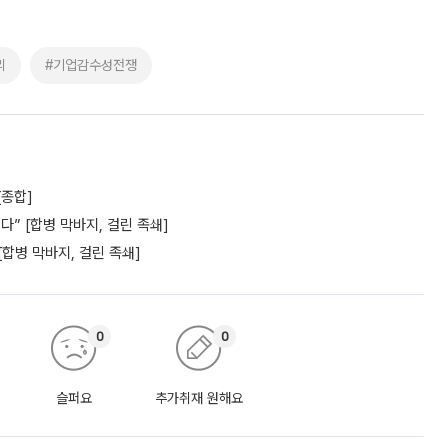
리
#기업감수성전쟁
[종합]
” [합병 막바지, 걸린 족쇄]
[합병 막바지, 걸린 족쇄]
0
0
슬퍼요
추가취재 원해요