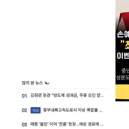
많이 본 뉴스
김정관 장관 “반도체 성과급, 주총 승인 받도록”…상법·자본시장법 개정 시사
01
중부내륙고속도로서 미상 폭발물 발견
02
속보
태풍 '돌핀' 이어 '찬홈' 등장…예상 경로에 한국 '한숨'
03