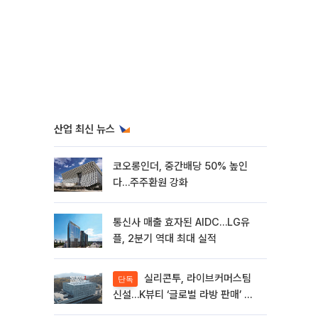
산업 최신 뉴스
코오롱인더, 중간배당 50% 높인
다…주주환원 강화
통신사 매출 효자된 AIDC…LG유
플, 2분기 역대 최대 실적
실리콘투, 라이브커머스팀
단독
신설…K뷰티 ‘글로벌 라방 판매’ 확
대