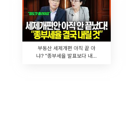
부동산 세제개편 아직 끝 아
냐? "종부세율 발표보다 내릴
것" 장기거주·양도세 전망 I 집
땅지성 I 김인만, 진미윤