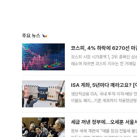
주요 뉴스
코스피, 4% 하락에 6270선 마
코스피 시장 시가총액 1, 2위 종목인 
래소에 따르면 코스피 지수는 전 거래일 대
1.81% 내린 6478.75에 출발한 코
다. 이날 오전
ISA 계좌, 5년마다 깨라고요? 
생산적금융 ISA, 국내 투자 이자·배당
이월도 폐지…기존 계좌까지 적용청년형 
는 5년마다 계좌를 해지하라는 건가요?”
편을
세금 꺼낸 정부에…오세훈 서울시장
정부 세제 개편에 “매물 잠김·전월세 불