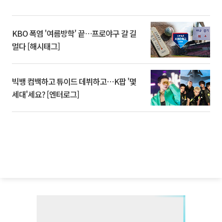
KBO 폭염 '여름방학' 끝…프로야구 갈 길
멀다 [해시태그]
빅뱅 컴백하고 튜이드 데뷔하고⋯K팝 '몇
세대'세요? [엔터로그]