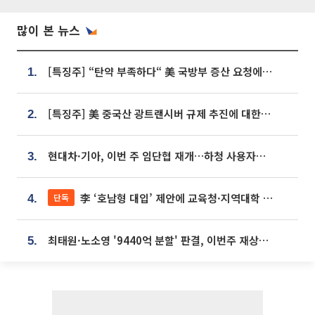
많이 본 뉴스
[특징주] “탄약 부족하다“ 美 국방부 증산 요청에⋯국내 방산주 급등세
1.
[특징주] 美 중국산 광트랜시버 규제 추진에 대한광통신 등 광통신株 강세
2.
현대차·기아, 이번 주 임단협 재개…하청 사용자성 재심도 ‘변수’
3.
李 ‘호남형 대입’ 제안에 교육청·지역대학 서·논술형 입시 연계 '착수'
단독
4.
최태원·노소영 '9440억 분할' 판결, 이번주 재상고 여부 주목
5.