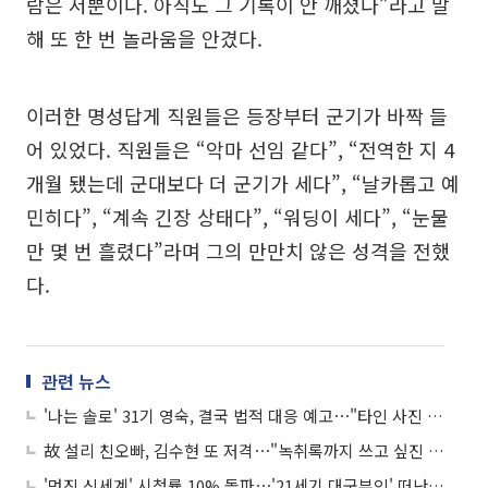
람은 저뿐이다. 아직도 그 기록이 안 깨졌다”라고 말
해 또 한 번 놀라움을 안겼다.
이러한 명성답게 직원들은 등장부터 군기가 바짝 들
어 있었다. 직원들은 “악마 선임 같다”, “전역한 지 4
개월 됐는데 군대보다 더 군기가 세다”, “날카롭고 예
민히다”, “계속 긴장 상태다”, “워딩이 세다”, “눈물
만 몇 번 흘렸다”라며 그의 만만치 않은 성격을 전했
다.
관련 뉴스
'나는 솔로' 31기 영숙, 결국 법적 대응 예고⋯"타인 사진 잘못 유포"
故 설리 친오빠, 김수현 또 저격⋯"녹취록까지 쓰고 싶진 않아"
'멋진 신세계' 시청률 10% 돌파⋯'21세기 대군부인' 떠난 자리 꿰찼다