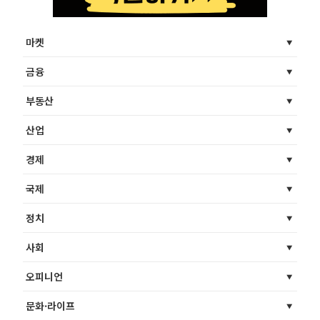
마켓
금융
부동산
산업
경제
국제
정치
사회
오피니언
문화·라이프