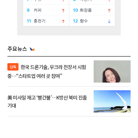
주요뉴스
한국 드론기술, 우크라 전장서 시험
단독
중…“스타트업 여러 곳 참여”
美 미사일 재고 ‘빨간불’…K방산 북미 진출
기대