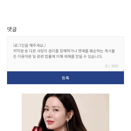
댓글
0 / 300