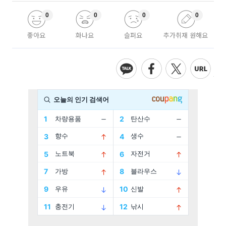
0
0
0
0
좋아요
화나요
슬퍼요
추가취재 원해요