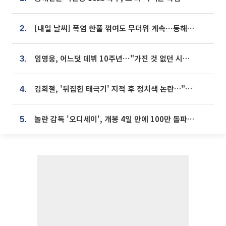
[내일 날씨] 폭염 한풀 꺾여도 무더위 계속⋯동해안 이틀 연속 비
2.
임영웅, 어느덧 데뷔 10주년⋯"가진 것 없던 시절, 내 앞엔 20명의 팬뿐"
3.
김희철, '뒤집힌 태극기' 지적 후 정치색 논란…"좌우 떠나 우리나라 국기"
4.
놀란 감독 '오디세이', 개봉 4일 만에 100만 돌파⋯'왕사남' 보다 빠르다
5.