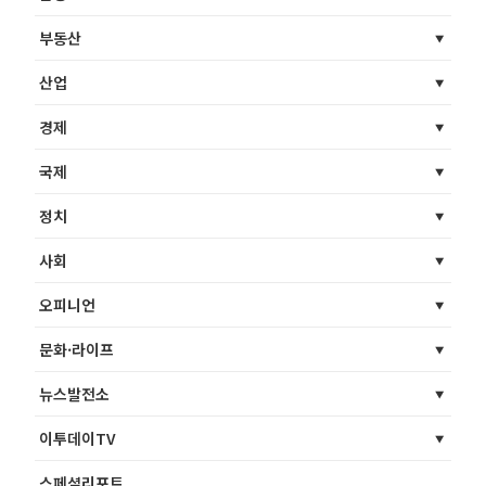
부동산
산업
경제
국제
정치
사회
오피니언
문화·라이프
뉴스발전소
이투데이TV
스페셜리포트