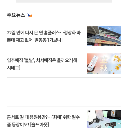
주요뉴스
22일 만에 다시 문 연 홈플러스…정상화 바
쁜데 재고 없어 ‘발동동’[가보니]
입추매직 '불발', 처서매직은 올까요? [해
시태그]
콘서트 갈 때 응원봉만?⋯'최애' 위한 필수
품 등장이오! [솔드아웃]