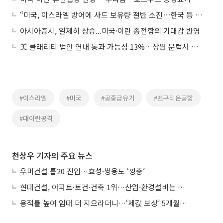
“미국, 이스라엘 방어에 사드 보유량 절반 소진⋯한국 등 우려”
아시아증시, 일제히 상승...미국·이란 종전합의 기대감 반영
美 클래리티 법안 연내 통과 가능성 13%…상원 문턱서 제동
#이스라엘
#미국
#공중급유기
#벤구리온공항
#대이란공격
천상우 기자의 주요 뉴스
우미건설 톱20 진입…효성·쌍용도 ‘껑충’
현대건설, 아파트·토건·건축 1위…산업·환경설비는 삼성E&A
용적률 높여 임대 더 지으라더니…‘제값 보상’ 5개월째 국회에 발목